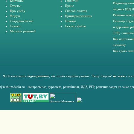
Контакты
Гарантии
Индивидуальн
Ответы
Прайс
задания (ИДЗ)
Про учебу
Способ оплаты
Решение конт
Форум
Примеры-решения
Сотрудничество
Отзывы
Помощь студе
Ссылки
Скачать файлы
и курсовые ра
Магазин решений
ТЭЦ - типовой
Как подготови
экзамену
Как сдать экз
Чтоб выполнить
задач решение
, так точно надобно умение. "Решу Задачи"
на заказ
- в э
@reshuzadachi.ru
-
контрольные,
курсовые
,
решебники,
ИДЗ,
РГР
,
решение задач на заказ дл