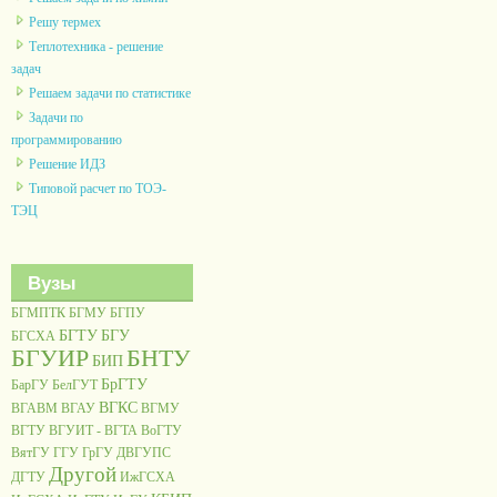
Решу термех
Теплотехника - решение
задач
Решаем задачи по статистике
Задачи по
программированию
Решение ИДЗ
Типовой расчет по ТОЭ-
ТЭЦ
Вузы
БГМПТК
БГМУ
БГПУ
БГТУ
БГУ
БГСХА
БГУИР
БНТУ
БИП
БрГТУ
БарГУ
БелГУТ
ВГКС
ВГАВМ
ВГАУ
ВГМУ
ВГТУ
ВГУИТ - ВГТА
ВоГТУ
ВятГУ
ГГУ
ГрГУ
ДВГУПС
Другой
ДГТУ
ИжГСХА