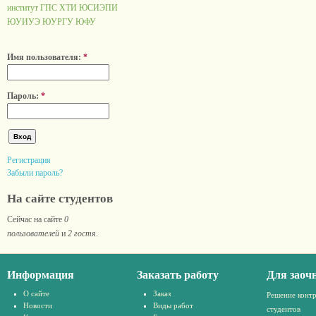
институт ГПС
ХТИ
ЮСИЭПИ
ЮУИУЭ
ЮУРГУ
ЮФУ
Имя пользователя:
*
Пароль:
*
Регистрация
Забыли пароль?
На сайте студентов
Сейчас на сайте
0
пользователей
и
2 гостя
.
Информация
Заказать работу
Для заоч
О сайте
Заказ
Решение конт
Новости
Виды работ
студентов