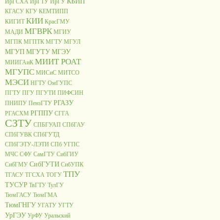
КБИП
ИрГСХА
ИрГТУ
ИрГУ
КГАСУ
КГУ
КЕМТИПП
КИИ
КИГИТ
КрасГМУ
МГВРК
МАДИ
МГИУ
МГПК
МГПТК
МГТУ
МГУЛ
МГУП
МГУТУ
МГЭУ
МИИТ РОАТ
МИИГАиК
МГУПС
МИСиС
МИТСО
МЭСИ
НГТУ
ОмГУПС
ПГТУ
ПГУ
ПГУТИ
ПИФСИН
РГАЗУ
ПНИПУ
ПензГТУ
РГППУ
РГАСХМ
СГГА
СЗТУ
СПБГУАП
СПбГАУ
СПбГУВК
СПбГУТД
СПбГЭТУ-ЛЭТИ
СПб УГПС
МЧС
СФУ
СамГТУ
СибГИУ
СибГУТИ
СибГМУ
СибУПК
ТПУ
ТГАСУ
ТГСХА
ТОГУ
ТУСУР
ТвГТУ
ТулГУ
ТюмГАСУ
ТюмГМА
ТюмГНГУ
УГАТУ
УГТУ
УрГЭУ
УрФУ
Уральский