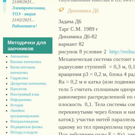
21/09/2025...
Электротехника,
Динамика Д6
ТОЭ - акция
21/02/2025...
Задача Д6
Рабооотаем!
Тарг С.М. 1989 г
Динамика Д6-82
Методички для
вариант 82
заочников
рисунок 8 условие 2
http://resh
Автоматика
Механическая система состоит из
Высшая математика
радиусами ступеней = 0,3 м, 0,
Вычислительная
математика
вращения р3 = 0,2 м, блока 4 ра
Гидравлика
Ra = 0,2 м и катка (или подвижно
Дискретная математика
тело 5 считать сплошным однор
Идеология
Иностранный язык
равномерно распределенной по 
Информатика
плоскость 0,1. Тела системы со
История
Линейное
перекинутыми через блоки и на
программирование
каток); участки нитей паралле
Материаловедение
одному из тел прикреплена пру
Медицинская физика
Методы и модели
Под действием силы F = f(s), з