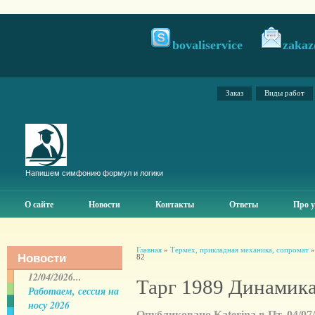
bovaliservice
zakaz
Заказ
Виды работ
Напишем симфонию формул и логики
О сайте
Новости
Контакты
Ответы
Про у
Главная
»
Термех, прикладная механика, сопромат
Новости
82
12/04/2026...
Тарг 1989 Динамика
Работаем, сессия на
носу 2026
Опубликовано Katerina в Пт, 04/07/