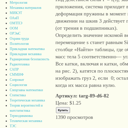
Метрология
приложения, система приходит в
Механика материалов
деформация пружины в момент 
МИКЭТ
ОАиП
движении на шкив 3 действует
ОМТПЭ
(от трения в подшипниках).
ООМ
ОРЭиС
Определить значение искомой в
Охрана труда
перемещение s станет равным Si
Политология
столбце «Найти» таблицы, где об
Прикладная математика
Прикладная механика
масс тела 5 соответственно— угл
Радиационная безопасность
Все катки, включая и катки, об
Радиотехника
САПР
на рис. 2), катятся по плоскост
СММИФ
изображать груз 2, если 0; оста
Сопромат
когда их масса равна нулю.
Социология
Спецглавы математики
Артикул: targ-89-d6-82
Статистика
Теоретическая механика
Цена:
$1.25
Теория вероятностей и
матстатистика
Термодинамика
1390 просмотров
Техническая механика
ТЭС