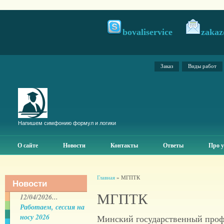
bovaliservice
zakaz
Заказ
Виды работ
Напишем симфонию формул и логики
О сайте
Новости
Контакты
Ответы
Про у
Главная
» МГПТК
Новости
МГПТК
12/04/2026...
Работаем, сессия на
носу 2026
Минский государственный проф