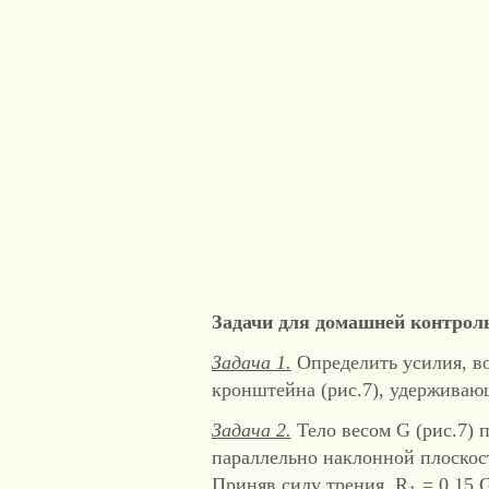
Задачи для домашней контрол
Задача 1.
Определить усилия, в
кронштейна (рис.7), удерживающ
Задача 2.
Тело весом G (рис.7) 
параллельно наклонной плоскос
Приняв силу трения R
= 0,15 