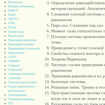
Метрология
Определение равнодействующ
Механика материалов
методом проекций. Аналитич
МИКЭТ
Сложение плоской системы с
ОАиП
ОМТПЭ
равновесия
ООМ
Пара сил. Сложение пар сил
ОРЭиС
Момент силы относительно 
Охрана труда
Политология
Плоская система произвольн
Прикладная математика
точке
Прикладная механика
Приведение к точке плоской
Радиационная безопасность
Радиотехника
Свойства главного вектора и
САПР
Теорема Вариньона
СММИФ
Частные случаи приведения п
Сопромат
Социология
равновесия
Спецглавы математики
Уравнения равновесия и их 
Статистика
Балочные системы.
Теоретическая механика
Теория вероятностей и
Реальные связи. Трение и ег
матстатистика
Пространственная система сх
Термодинамика
когда ось и сила не лежат в 
Техническая механика
ТЭС
Разложение силы по трем ос