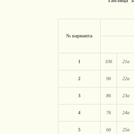
Таблица з
№ варианта
1
10б
21а
2
9б
22а
3
8б
23а
4
7б
24а
5
6б
25а