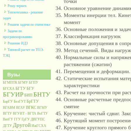
точки
Решу термех
Основное уравнение динами
Теплотехника - решение
Моменты инерции тел. Кинет
задач
момент
Решаем задачи по статистике
Основные положения и задач
Задачи по
Классификация нагрузок
программированию
Основные допущения в сопр
Решение ИДЗ
Метод сечений. Виды нагру
Типовой расчет по ТОЭ-
ТЭЦ
Нормальные силы и напряжен
растяжении (сжатии)
Перемещения и деформации. 
Вузы
Статические испытания мате
БГМПТК
БГМУ
БГПУ
характеристики
БГТУ
БГУ
БГСХА
Расчет на прочности при рас
БГУИР
БНТУ
БИП
Основные расчетные предпос
БрГТУ
БарГУ
БелГУТ
смятие
ВГКС
ВГАВМ
ВГАУ
ВГМУ
Кручение: чистый сдвиг. Зако
ВГТУ
ВГУИТ - ВГТА
ВоГТУ
ВятГУ
ГГУ
ГрГУ
ДВГУПС
Крутящий момент построени
Другой
ДГТУ
ИжГСХА
Кручение круглого прямого 