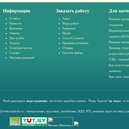
Информация
Заказать работу
Для заоч
О сайте
Заказ
Решение конт
Новости
Виды работ
студентов
Контакты
Гарантии
Индивидуальн
Ответы
Прайс
задания (ИДЗ)
Про учебу
Способ оплаты
Решение конт
Форум
Примеры-решения
Сотрудничество
Отзывы
Помощь студе
Ссылки
Скачать файлы
и курсовые ра
Магазин решений
ТЭЦ - типовой
Как подготови
экзамену
Как сдать экз
Чтоб выполнить
задач решение
, так точно надобно умение. "Решу Задачи"
на заказ
- в э
@reshuzadachi.ru
-
контрольные,
курсовые
,
решебники,
ИДЗ,
РГР
,
решение задач на заказ дл