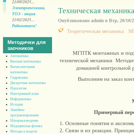
21/09/2025...
Электротехника,
Техническая механи
ТОЭ - акция
21/02/2025...
Опубликовано admin в Втр, 20/10/20
Рабооотаем!
Теоретическая механика
М
Методички для
заочников
МГПТК монтажных и подъ
Автоматика
технической механики Методич
Высшая математика
Вычислительная
домашней контрольной р
математика
Гидравлика
Выполним на заказ кон
Дискретная математика
Идеология
Иностранный язык
Информатика
История
Линейное
Примерный пере
программирование
Материаловедение
Основные понятия и аксиомы
Медицинская физика
Связи и их реакции. Принци
Методы и модели