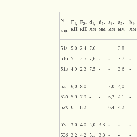
№
F
F
,
d
d
,
a
,
a
,
b
,
1,
2
1,
2
1
2
1
кН
кН
мм
мм
мм
мм
мм
зад.
51а
5,0
2,4
7,6
-
-
3,8
-
51б
5,1
2,5
7,6
-
-
3,7
-
51в
4,9
2,3
7,5
-
-
3,6
-
52а
6,0
8,0
-
-
7,0
4,0
-
52б
5,9
7,9
-
-
6,2
4,1
-
52в
6,1
8,2
-
-
6,4
4,2
-
53а
3,0
4,0
5,0
3,3
-
-
-
53б
3,2
4,2
5,1
3,3
-
-
-