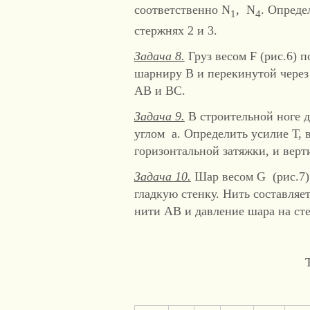
соответственно N
, N
. Опреде
1
4
стержнях 2 и 3.
Задача 8.
Груз весом F (рис.6) 
шарниру В и перекинутой через
АВ и ВС.
Задача 9.
В строительной ноге д
углом a. Определить усилие Т,
горизонтальной затяжки, и вер
Задача 10.
Шар весом G (рис.7)
гладкую стенку. Нить составляе
нити АВ и давление шара на сте