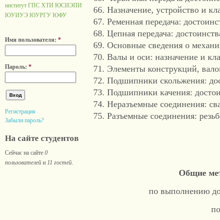
институт ГПС
ХТИ
ЮСИЭПИ
Назначение, устройство и кл
ЮУИУЭ
ЮУРГУ
ЮФУ
Ременная передача: достоинс
Цепная передача: достоинств
Имя пользователя:
*
Основные сведения о механи
Валы и оси: назначение и кл
Пароль:
*
Элементы конструкций, валов
Подшипники скольжения: дос
Подшипники качения: достои
Неразъемные соединения: сва
Регистрация
Разъемные соединения: резь
Забыли пароль?
На сайте студентов
Сейчас на сайте
0
пользователей
и
11 гостей
.
Общие мет
по выполнению д
п