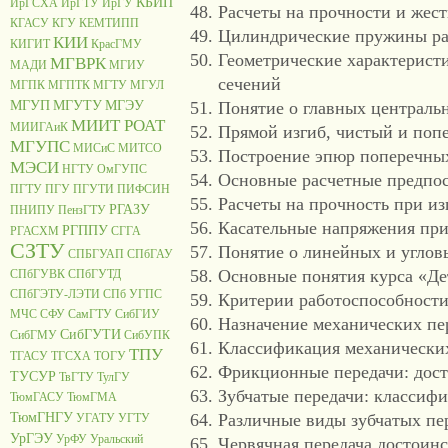
КБИП
ИрГСХА
ИрГТУ
ИрГУ
Расчеты на прочности и жест
КГАСУ
КГУ
КЕМТИПП
Цилиндрические пружины ра
КИИ
КИГИТ
КрасГМУ
Геометрические характерист
МГВРК
МАДИ
МГИУ
сечений
МГПК
МГПТК
МГТУ
МГУЛ
МГУП
МГУТУ
МГЭУ
Понятие о главных централь
МИИТ РОАТ
МИИГАиК
Прямой изгиб, чистый и поп
МГУПС
МИСиС
МИТСО
Построение эпюр поперечны
МЭСИ
НГТУ
ОмГУПС
Основные расчетные предпо
ПГТУ
ПГУ
ПГУТИ
ПИФСИН
Расчеты на прочность при и
РГАЗУ
ПНИПУ
ПензГТУ
Касательные напряжения при
РГППУ
РГАСХМ
СГГА
СЗТУ
Понятие о линейных и углов
СПБГУАП
СПбГАУ
Основные понятия курса «Де
СПбГУВК
СПбГУТД
СПбГЭТУ-ЛЭТИ
СПб УГПС
Критерии работоспособности
МЧС
СФУ
СамГТУ
СибГИУ
Назначение механических пе
СибГУТИ
СибГМУ
СибУПК
Классификация механических
ТПУ
ТГАСУ
ТГСХА
ТОГУ
Фрикционные передачи: дост
ТУСУР
ТвГТУ
ТулГУ
Зубчатые передачи: классифи
ТюмГАСУ
ТюмГМА
ТюмГНГУ
Различные виды зубчатых пе
УГАТУ
УГТУ
УрГЭУ
УрФУ
Уральский
Червячная передача достоинс