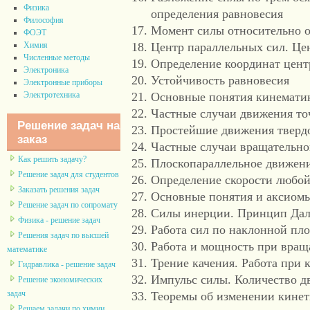
Физика
определения равновесия
Философия
Момент силы относительно 
ФОЭТ
Химия
Центр параллельных сил. Цен
Численные методы
Определение координат цент
Электроника
Устойчивость равновесия
Электронные приборы
Электротехника
Основные понятия кинемати
Частные случаи движения то
Решение задач на
Простейшие движения твердо
заказ
Частные случаи вращательно
Как решить задачу?
Плоскопараллельное движени
Решение задач для студентов
Определение скорости любой
Заказать решения задач
Основные понятия и аксиом
Решение задач по сопромату
Силы инерции. Принцип Дал
Физика - решение задач
Работа сил по наклонной пло
Решения задач по высшей
Работа и мощность при вращ
математике
Трение качения. Работа при 
Гидравлика - решение задач
Импульс силы. Количество д
Решение экономических
задач
Теоремы об изменении кинет
Решаем задачи по химии