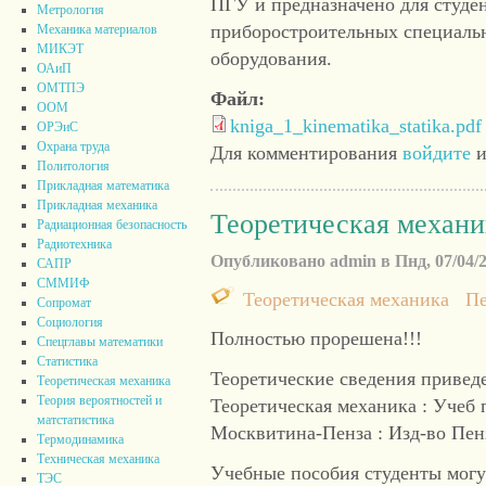
ПГУ и предназначено для студе
Метрология
приборостроительных специальн
Механика материалов
МИКЭТ
оборудования.
ОАиП
ОМТПЭ
Файл:
ООМ
kniga_1_kinematika_statika.pdf
ОРЭиС
Охрана труда
Для комментирования
войдите
и
Политология
Прикладная математика
Прикладная механика
Теоретическая механ
Радиационная безопасность
Радиотехника
Опубликовано admin в Пнд, 07/04/20
САПР
СММИФ
Теоретическая механика
П
Сопромат
Социология
Полностью прорешена!!!
Спецглавы математики
Статистика
Теоретические сведения привед
Теоретическая механика
Теория вероятностей и
Теоретическая механика : Учеб 
матстатистика
Москвитина-Пенза : Изд-во Пенз
Термодинамика
Техническая механика
Учебные пособия студенты мог
ТЭС