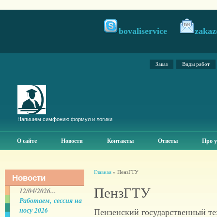
bovaliservice
zakaz
Заказ
Виды работ
Напишем симфонию формул и логики
О сайте
Новости
Контакты
Ответы
Про у
Главная
» ПензГТУ
Новости
ПензГТУ
12/04/2026...
Работаем, сессия на
носу 2026
Пензенский государственный те