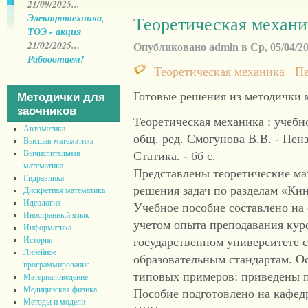
21/09/2025...
Электротехника,
Теоретическая механи
ТОЭ - акция
21/02/2025...
Опубликовано admin в Ср, 05/04/201
Рабооотаем!
Теоретическая механика
П
Готовые решения из методички 
Методички для
заочников
Теоретическая механика : учебно
Автоматика
общ. ред. Смогунова В.В. - Пенз
Высшая математика
Вычислительная
Статика. - бб с.
математика
Представлены теоретические ма
Гидравлика
решения задач по разделам «Ки
Дискретная математика
Идеология
Учебное пособие составлено на 
Иностранный язык
учетом опыта преподавания кур
Информатика
История
государственном университете 
Линейное
образовательным стандартам. О
программирование
типовых примеров: приведены 
Материаловедение
Медицинская физика
Пособие подготовлено на кафед
Методы и модели