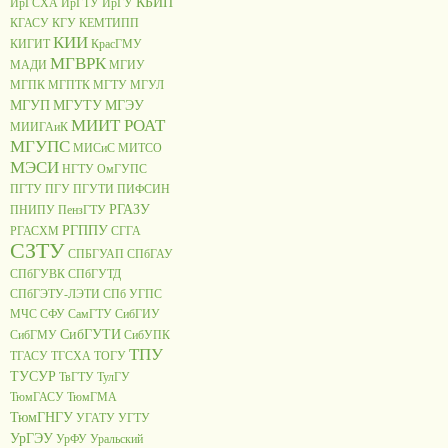
КБИП
ИрГСХА
ИрГТУ
ИрГУ
КГАСУ
КГУ
КЕМТИПП
КИИ
КИГИТ
КрасГМУ
МГВРК
МАДИ
МГИУ
МГПК
МГПТК
МГТУ
МГУЛ
МГУП
МГУТУ
МГЭУ
МИИТ РОАТ
МИИГАиК
МГУПС
МИСиС
МИТСО
МЭСИ
НГТУ
ОмГУПС
ПГТУ
ПГУ
ПГУТИ
ПИФСИН
РГАЗУ
ПНИПУ
ПензГТУ
РГППУ
РГАСХМ
СГГА
СЗТУ
СПБГУАП
СПбГАУ
СПбГУВК
СПбГУТД
СПбГЭТУ-ЛЭТИ
СПб УГПС
МЧС
СФУ
СамГТУ
СибГИУ
СибГУТИ
СибГМУ
СибУПК
ТПУ
ТГАСУ
ТГСХА
ТОГУ
ТУСУР
ТвГТУ
ТулГУ
ТюмГАСУ
ТюмГМА
ТюмГНГУ
УГАТУ
УГТУ
УрГЭУ
УрФУ
Уральский