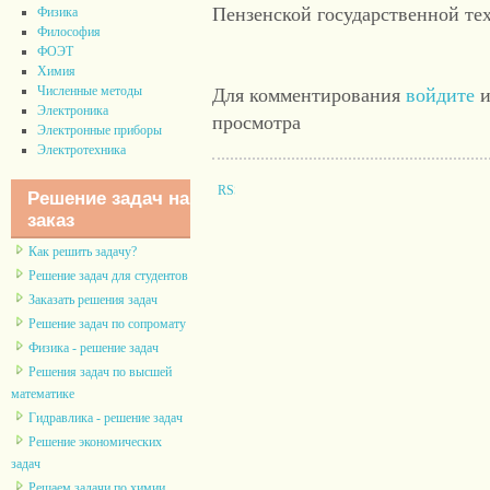
Пензенской государственной те
Физика
Философия
ФОЭТ
Химия
Численные методы
Для комментирования
войдите
и
Электроника
просмотра
Электронные приборы
Электротехника
Решение задач на
заказ
Как решить задачу?
Решение задач для студентов
Заказать решения задач
Решение задач по сопромату
Физика - решение задач
Решения задач по высшей
математике
Гидравлика - решение задач
Решение экономических
задач
Решаем задачи по химии