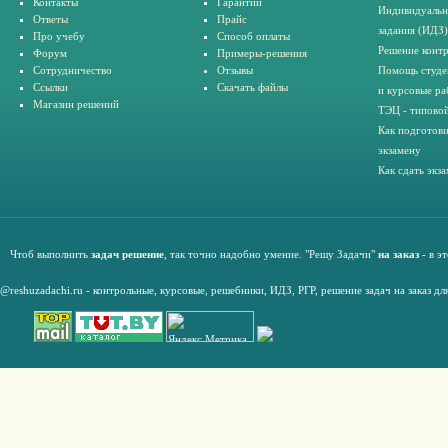
Контакты
Гарантии
Индивидуальн
Ответы
Прайс
задания (ИДЗ)
Про учебу
Способ оплаты
Решение конт
Форум
Примеры-решения
Сотрудничество
Отзывы
Помощь студе
Ссылки
Скачать файлы
и курсовые ра
Магазин решений
ТЭЦ - типовой
Как подготови
экзамену
Как сдать экз
Чтоб выполнить
задач решение
, так точно надобно умение. "Решу Задачи"
на заказ
- в э
@reshuzadachi.ru
-
контрольные,
курсовые
,
решебники,
ИДЗ,
РГР
,
решение задач на заказ дл