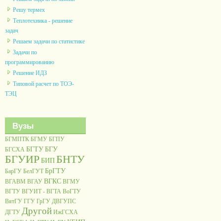
Решу термех
Теплотехника - решение
задач
Решаем задачи по статистике
Задачи по
программированию
Решение ИДЗ
Типовой расчет по ТОЭ-
ТЭЦ
Вузы
БГМПТК
БГМУ
БГПУ
БГТУ
БГУ
БГСХА
БГУИР
БНТУ
БИП
БрГТУ
БарГУ
БелГУТ
ВГКС
ВГАВМ
ВГАУ
ВГМУ
ВГТУ
ВГУИТ - ВГТА
ВоГТУ
ВятГУ
ГГУ
ГрГУ
ДВГУПС
Другой
ДГТУ
ИжГСХА