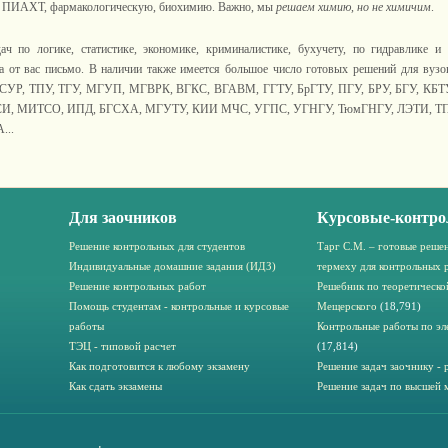
ю, ПИАХТ, фармакологическую, биохимию. Важно, мы
решаем
химию, но не химичим
.
дач по логике, статистике, экономике, криминалистике, бухучету, по гидравлике 
а от вас письмо. В наличии также имеется большое число готовых решений для вуз
УСУР, ТПУ, ТГУ, МГУП, МГВРК, ВГКС, ВГАВМ, ГГТУ, БрГТУ, ПГУ, БРУ, БГУ, КБТ
СИ, МИТСО, ИПД, БГСХА, МГУТУ, КИИ МЧС, УГПС, УГНГУ, ТюмГНГУ, ЛЭТИ, ТПУ
...
Для заочников
Курсовые-контро
Решение контрольных для студентов
Тарг С.М. – готовые решен
Индивидуальные домашние задания (ИДЗ)
термеху для контрольных 
Решение контрольных работ
Решебник по теоретическо
Помощь студентам - контрольные и курсовые
Мещерского
(18,791)
работы
Контрольные работы по эл
ТЭЦ - типовой расчет
(17,814)
Как подготовится к любому экзамену
Решение задач заочнику - 
Как сдать экзамены
Решение задач по высшей 