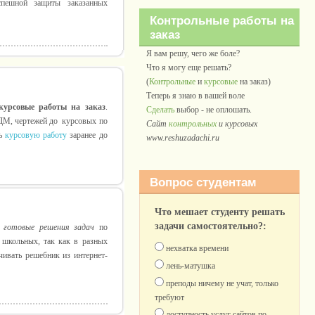
успешной защиты заказанных
Контрольные работы на
заказ
Я вам решу, чего же боле?
Что я могу еще решать?
(
Контрольные
и
курсовые
на заказ)
Теперь я знаю в вашей воле
курсовые работы на заказ
.
Сделать
выбор - не оплошать.
 ДМ, чертежей до курсовых по
Сайт
контрольных
и курсовых
ть
курсовую работу
заранее до
www.reshuzadachi.ru
Вопрос студентам
Что мешает студенту решать
задачи самостоятельно?:
ь
готовые решения задач
по
 школьных, так как в разных
нехватка времени
чивать решебник из интернет-
лень-матушка
преподы ничему не учат, только
требуют
доступность услуг сайтов по