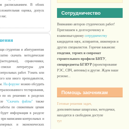
 расписыванием. В обоих
положительная оценка, допуск
Сотрудничество
и нас.
Вниманию авторов студенческих работ!
Приглашаем к долгосрочному и
взаимовыгодному
сотрудничеству
ешения
кандидатов наук, аспирантов, инженеров и
других специалистов. Горячие вакансии:
щи студентам и абитуриентам
геодезия
,
термех и сопромат
атно скачать методические
строительного профиля БНТУ
,
методички), справочники,
спецпредметы БГИУР
(проектирование
 списки литературы для
РЭС, СВЧ, антенны) и другие. Ждем ваше
нтрольных работ. Узнать или
резюме...
ого или иного преподавателя,
ам.
На форуме
можно обсудить
нтрализованного тестирования,
Помощь заочникам
и по их решению в разделах
деле
"Скачать файлы"
также
Готовые решения задач,
 работы по сниженным ценам
дополнительные шпаргалки, методички,
 будет информация в разделе
находятся в свободном доступе
и при написании контрольных и
тут
енерных и экономических