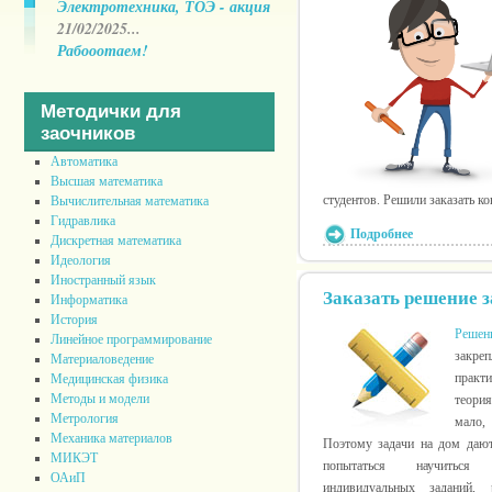
Электротехника, ТОЭ - акция
21/02/2025...
Рабооотаем!
Методички для
заочников
Автоматика
Высшая математика
студентов. Решили заказать к
Вычислительная математика
Гидравлика
Подробнее
Дискретная математика
Идеология
Иностранный язык
Заказать решение з
Информатика
История
Решени
Линейное программирование
закре
Материаловедение
практ
Медицинская физика
Методы и модели
теори
Метрология
мало,
Механика материалов
Поэтому задачи на дом дают
МИКЭТ
попытаться научиться 
ОАиП
индивидуальных заданий,