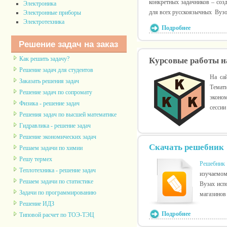
конкретных задачников – соз
Электроника
для всех русскоязычных Вуз
Электронные приборы
Электротехника
Подробнее
Решение задач на заказ
Как решить задачу?
Курсовые работы н
Решение задач для студентов
На са
Заказать решения задач
Темати
Решение задач по сопромату
эконом
Физика - решение задач
сессии
Решения задач по высшей математике
Гидравлика - решение задач
Решение экономических задач
Скачать решебник
Решаем задачи по химии
Решу термех
Решебник
Теплотехника - решение задач
изучаемом
Решаем задачи по статистике
Вузах исп
Задачи по программированию
магазинов
Решение ИДЗ
Подробнее
Типовой расчет по ТОЭ-ТЭЦ