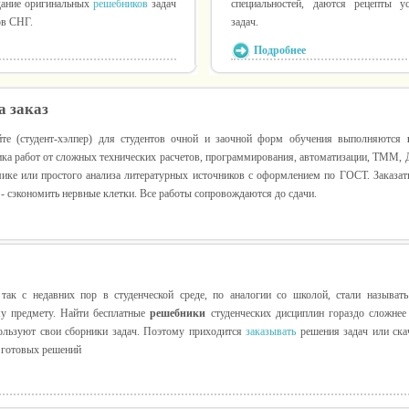
дание оригинальных
решебников
задач
специальностей, даются рецепты 
ов СНГ.
задач.
Подробнее
а заказ
йте (студент-хэлпер) для студентов очной и заочной форм обучения выполняются
ка работ от сложных технических расчетов, программирования, автоматизации, ТММ,
ике или простого анализа литературных источников с оформлением по ГОСТ. Заказа
 - сэкономить нервные клетки. Все работы сопровождаются до сдачи.
так с недавних пор в студенческой среде, по аналогии со школой, стали называт
у предмету. Найти бесплатные
решебники
студенческих дисциплин гораздо сложнее
ользуют свои сборники задач. Поэтому приходится
заказывать
решения задач или ска
 готовых решений