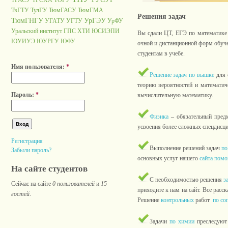
ТГАСУ
ТГСХА
ТОГУ
ТвГТУ
ТулГУ
ТюмГАСУ
ТюмГМА
Решения задач
ТюмГНГУ
УрГЭУ
УГАТУ
УГТУ
УрФУ
Уральский институт ГПС
ХТИ
ЮСИЭПИ
Вы сдали ЦТ, ЕГЭ по математике 
ЮУИУЭ
ЮУРГУ
ЮФУ
очной и дистанционной форм обуче
студентам в учебе.
Имя пользователя:
*
Решение задач по вышке
для 
теорию вероятностей и математич
Пароль:
*
вычислительную математику.
Физика
– обязательный предм
усвоения более сложных спецдисци
Регистрация
Выполнение решений задач
по
Забыли пароль?
основных услуг нашего
сайта пом
На сайте студентов
С необходимостью решения
за
Сейчас на сайте
0 пользователей
и
15
приходите к нам на сайт. Все расс
гостей
.
Решение
контрольных
работ
по со
Задачи
по химии
преследуют 