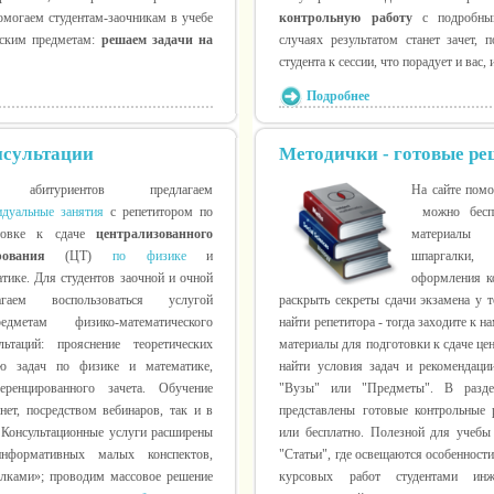
могаем студентам-заочникам в учебе
контрольную работу
с подробным
ским предметам:
решаем задачи на
случаях результатом станет зачет, 
студента к сессии, что порадует и вас, 
Подробнее
нсультации
Методички - готовые р
абитуриентов предлагаем
На сайте помо
идуальные занятия
с репетитором по
можно беспл
товке к сдаче
централизованного
материалы (
рования
(ЦТ)
по физике
и
шпаргалки,
тике. Для студентов заочной и очной
оформления ко
аем воспользоваться услугой
раскрыть секреты сдачи экзамена у т
метам физико-математического
найти репетитора - тогда заходите к н
льтаций: прояснение теоретических
материалы для подготовки к сдаче це
ию задач по физике и математике,
найти условия задач и рекомендаци
ренцированного зачета. Обучение
"Вузы" или "Предметы". В раз
ет, посредством вебинаров, так и в
представлены готовые контрольные
 Консультационные услуги расширены
или бесплатно. Полезной для учебы
информативных малых конспектов,
"Статьи", где освещаются особенност
лками»; проводим массовое решение
курсовых работ студентами инж