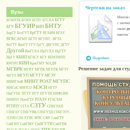
Чертежи на заказ
Вузы
Многие к
БГТУ
БГМПТК
БГМУ
БГПУ
БГСХА
с заочно
БГУИР
БНТУ
БГУ
БИП
также
д
БрГТУ
БарГУ
БелГУТ
ВГАВМ
ВГАУ
пакетах 
ВГКС
ВГМУ
ВГТУ
ВГУИТ - ВГТА
ВоГТУ
ВятГУ
ГГУ
ГрГУ
ДВГУПС
ДГТУ
Другой
ИжГСХА
ИрГСХА
ИрГТУ
КБИП
ИрГУ
КГАСУ
КГУ
КЕМТИПП
Подробнее
КИИ
КИГИТ
КрасГМУ
МАДИ
Решение задач для сту
МГВРК
МГИУ
МГПК
МГПТК
МГТУ
МГУП
МГУТУ
МГЭУ
МГУЛ
МИИТ РОАТ МГУПС
МИИГАиК
МЭСИ
МИСиС
МИТСО
НГТУ
ОмГУПС
ПГТУ
ПГУ
ПГУТИ
ПИФСИН
РГАЗУ
ПНИПУ
ПензГТУ
РГАСХМ
СЗТУ
РГППУ
СГГА
СПБГУАП
СПбГАУ
СПбГУВК
СПбГУТД
СПбГЭТУ-
ЛЭТИ
СПб УГПС МЧС
СФУ
СамГТУ
СибГУТИ
СибГИУ
СибГМУ
СибУПК
ТПУ
ТУСУР