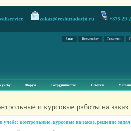
valiservice
zakaz@reshuzadachi.ru
+375 29 
Заказ
Виды работ
Гарантии
П
 учебу
Форум
Сотрудничество
Ссылки
Магази
онтрольные и курсовые работы на заказ
 учебе: контрольные, курсовые на заказ, решение задач