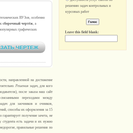
решению задач контрольных и
курсовых работ
 технических ВУЗов, особенно
ак
сборочный чертёж
, а
 популярных графических
Leave this field blank:
ЗАТЬ ЧЕРТЕЖ
ости, направленной на достижение
тоятельно.
Решения
задач, для кого
одавателя), после заказа наш сайт
 связанными переходами между
задач для заочников и очников,
ений, способы их оформления за 15
 гарантирует получение зачета, не
 студента есть задачи и их нужно
 недорогие, правильные решения по