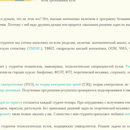
всем требованиям вуза.
и думали, что на этом все? Нет, высшая математика включена в программу большин
ния. Поэтому с ней надо дружить дальше или придется заказывать решения задач по в
студентов мы готовы выполнить по всем разделам, включая: математический анализ, а
ескую статистику (
ТВИМС
), ТФКП, спецразделы высшей математики, ООМ, ЧМА
ет у студентов технических, инженерных, технологических специальностей вузов.
Ре
плин на старших курсах: биофизике, ФОЭТ, ФТТ, теоретической механике, сопромату, эл
 электротехнике
(ТОЭ),
по теории электрических цепей
(ТЭЦ), теории электросвязи по 
ощи заочникам
. Полученные при решении результаты проверяются моделированием в па
дач по термеху
столкнется каждый студент-технарь. При затруднениях с получением от
кажем, нарисуем, растолкуем. Без правильных решений задач по теоретической механике 
промату
также можно заказать у нас. Совместно с ним студенты присылают любимое
мат
студентов технологических вузов, медицинских университетов. Решаем задачи по в