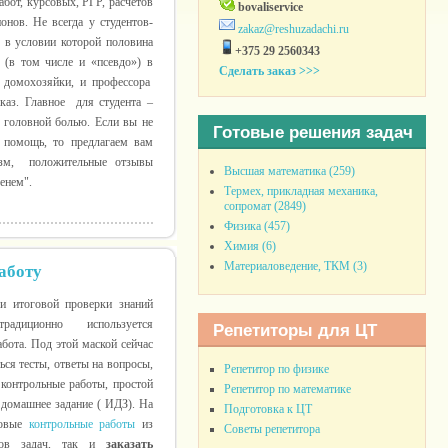
абот, курсовых, РГР, расчетов
bovaliservice
онов. Не всегда у студентов-
zakaz@reshuzadachi.ru
, в условии которой половина
+375 29 2560343
 (в том числе и «псевдо») в
Сделать заказ >>>
и домохозяйки, и профессора
каз. Главное для студента –
с головной болью. Если вы не
Готовые решения задач
 помощь, то предлагаем вам
изм, положительные отзывы
Высшая математика (259)
енем".
Термех, прикладная механика,
сопромат (2849)
Физика (457)
Химия (6)
Материаловедение, ТКМ (3)
аботу
и итоговой проверки знаний
радиционно используется
Репетиторы для ЦТ
абота. Под этой маской сейчас
ься тесты, ответы на вопросы,
Репетитор по физике
контрольные работы, простой
Репетитор по математике
 домашнее задание ( ИДЗ). На
Подготовка к ЦТ
товые
контрольные работы
из
Советы репетитора
ов задач, так и
заказать