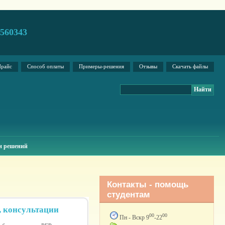
2560343
райс
Способ оплаты
Примеры-решения
Отзывы
Скачать файлы
н решений
Контакты - помощь
студентам
, консультации
00
00
Пн - Вскр 9
-22