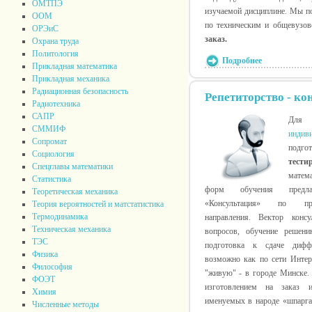
ОМТПЭ
изучаемой дисциплине. Мы по
ООМ
по техническим и общевузов
ОРЭиС
заказ.
Охрана труда
Политология
Подробнее
Прикладная математика
Прикладная механика
Радиационная безопасность
Репетиторство - ко
Радиотехника
САПР
Для 
СММИФ
индив
Сопромат
подго
Социология
тести
Спецглавы математики
матема
Статистика
форм обучения предлаг
Теоретическая механика
«Консультация» по пред
Теория вероятностей и матстатистика
Термодинамика
направления. Вектор консу
Техническая механика
вопросов, обучение решен
ТЭС
подготовка к сдаче диффе
Физика
возможно как по сети Интерн
Философия
"живую" - в городе Минске.
ФОЭТ
изготовлением на заказ 
Химия
именуемых в народе «шпарга
Численные методы