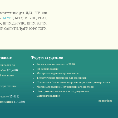
и теплотехнике для ИДЗ, РГР или
ов:
БГУИР
, БГТУ, МГУПС, РОАТ,
У, НГТУ, ДВГУПС, ВГТУ, ВоГТУ,
, СибГУТИ, ТулГУ, ЮФУ, ТОГУ,
льные
Форум студентов
Физика для экономистов 2016
ия задач по
ИТ в психологии
работ
(28,428)
Материаловедение строительное
й механике
Теоретическая механика для заочников
Статистика / экономика и организация электроэнергетика
ектротехнике
Материаловедение Пружанский агроколледж
Электротехническое и консткрукционное
материаловедение
рецепт
(15,411)
подробнее
математике
(14,359)