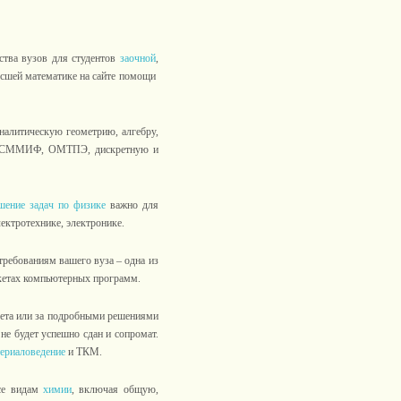
ства вузов для студентов
заочной
,
ысшей математике на сайте помощи
налитическую геометрию, алгебру,
, СММИФ, ОМТПЭ, дискретную и
шение задач по физике
важно для
ектротехнике, электронике.
требованиям вашего вуза – одна из
кетах компьютерных программ.
вета или за подробными решениями
не будет успешно сдан и сопромат.
ериаловедение
и ТКМ.
се видам
химии
, включая общую,