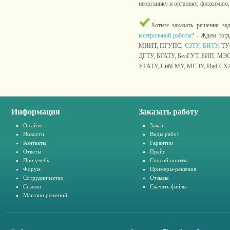
неорганику и органику, физхими
Хотите заказать решения за
контрольной работы
? - Ждем тогд
МИИТ, ПГУПС,
СЗТУ,
БНТУ
, Т
ДГТУ, БГАТУ, БелГУТ, БИП, МЭ
УГАТУ, СибГМУ, МГЭУ, ИжГСХА
Информация
Заказать работу
О сайте
Заказ
Новости
Виды работ
Контакты
Гарантии
Ответы
Прайс
Про учебу
Способ оплаты
Форум
Примеры-решения
Сотрудничество
Отзывы
Ссылки
Скачать файлы
Магазин решений