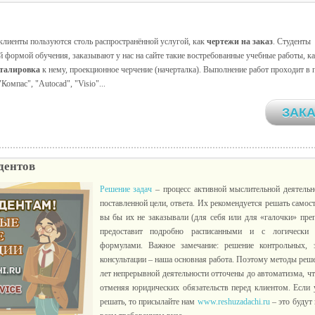
лиенты пользуются столь распространённой услугой, как
чертежи на заказ
. Студенты
й формой обучения, заказывают у нас на сайте такие востребованные учебные работы, к
еталировка
к нему, проекционное черчение (начерталка). Выполнение работ проходит в
"Компас", "Autocad", "Visio"...
ЗАКА
дентов
Решение задач
– процесс активной мыслительной деятельн
поставленной цели, ответа. Их рекомендуется решать самос
вы бы их не заказывали (для себя или для «галочки» преп
предоставит подробно расписанными и с логически
формулами. Важное замечание: решение контрольных, 
консультации – наша основная работа. Поэтому методы реш
лет непрерывной деятельности отточены до автоматизма, что
отменяя юридических обязательств перед клиентом. Если у
решать, то присылайте нам
www.reshuzadachi.ru
– это будут