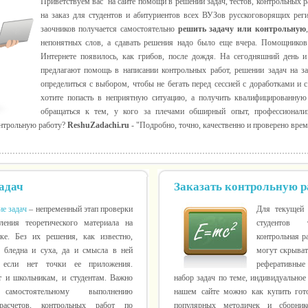
Приветствуем вас на сайте помощи в решении задач, тестов, контрольных р
на заказ для студентов и абитуриентов всех ВУЗов русскоговорящих реги
заочников получается самостоятельно
решить задачу
или контрольную
непонятных слов, а сдавать решения надо было еще вчера. Помощников
Интернете появилось, как грибов, после дождя. На сегодняшний день 
предлагают помощь в написании контрольных работ, решении задач на за
определиться с выбором, чтобы не бегать перед сессией с доработками и 
хотите попасть в неприятную ситуацию, а получить квалифицированную
обращаться к тем, у кого за плечами обширный опыт, профессионал
онтрольную работу?
ReshuZadachi.ru
- "Подробно, точно, качественно и проверено врем
адач
Заказать контрольную р
е задач
– непременный этап проверки
Для текущей 
пления теоретического материала на
студентов т
ике. Без их решения, как известно,
контрольная р
я бледна и суха, да и смысла в ней
могут скрыват
 если нет точки ее приложения.
реферативные 
 и школьникам, и студентам. Важно
набор задач по теме, индивидуальное
самостоятельному выполнению
нашем сайте можно как купить го
 расчетов, контрольных работ по
популярных методичек и сборник