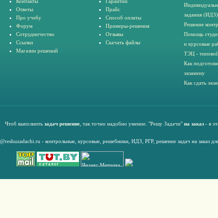
Контакты
Гарантии
Индивидуальн
Ответы
Прайс
задания (ИДЗ)
Про учебу
Способ оплаты
Решение конт
Форум
Примеры-решения
Сотрудничество
Отзывы
Помощь студе
Ссылки
Скачать файлы
и курсовые ра
Магазин решений
ТЭЦ - типовой
Как подготови
экзамену
Как сдать экз
Чтоб выполнить
задач решение
, так точно надобно умение. "Решу Задачи"
на заказ
- в э
@reshuzadachi.ru
-
контрольные,
курсовые
,
решебники,
ИДЗ,
РГР
,
решение задач на заказ дл