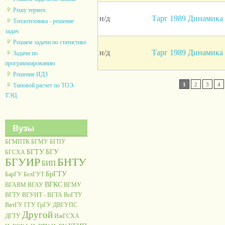
Решу термех
н/д
Тарг 1989 Динамика 
Теплотехника - решение
задач
Решаем задачи по статистике
н/д
Тарг 1989 Динамика 
Задачи по
программированию
Решение ИДЗ
1
2
3
4
Типовой расчет по ТОЭ-
ТЭЦ
Вузы
БГМПТК
БГМУ
БГПУ
БГТУ
БГУ
БГСХА
БГУИР
БНТУ
БИП
БрГТУ
БарГУ
БелГУТ
ВГКС
ВГАВМ
ВГАУ
ВГМУ
ВГТУ
ВГУИТ - ВГТА
ВоГТУ
ВятГУ
ГГУ
ГрГУ
ДВГУПС
Другой
ДГТУ
ИжГСХА