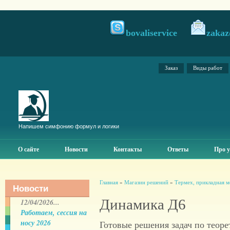
bovaliservice
zakaz
Заказ
Виды работ
Напишем симфонию формул и логики
О сайте
Новости
Контакты
Ответы
Про у
Главная
»
Магазин решений
»
Термех, прикладная м
Новости
Динамика Д6
12/04/2026...
Работаем, сессия на
носу 2026
Готовые решения задач по теоре