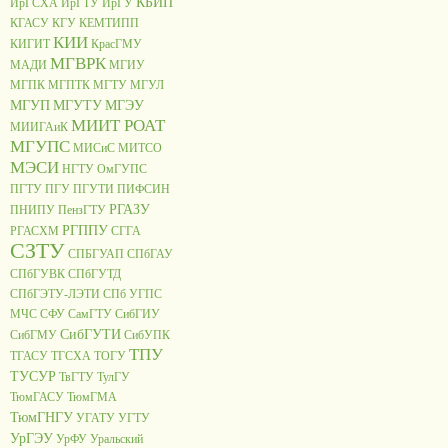
КБИП
ИрГСХА
ИрГТУ
ИрГУ
КГАСУ
КГУ
КЕМТИПП
КИИ
КИГИТ
КрасГМУ
МГВРК
МАДИ
МГИУ
МГПК
МГПТК
МГТУ
МГУЛ
МГУП
МГУТУ
МГЭУ
МИИТ РОАТ
МИИГАиК
МГУПС
МИСиС
МИТСО
МЭСИ
НГТУ
ОмГУПС
ПГТУ
ПГУ
ПГУТИ
ПИФСИН
РГАЗУ
ПНИПУ
ПензГТУ
РГППУ
РГАСХМ
СГГА
СЗТУ
СПБГУАП
СПбГАУ
СПбГУВК
СПбГУТД
СПбГЭТУ-ЛЭТИ
СПб УГПС
МЧС
СФУ
СамГТУ
СибГИУ
СибГУТИ
СибГМУ
СибУПК
ТПУ
ТГАСУ
ТГСХА
ТОГУ
ТУСУР
ТвГТУ
ТулГУ
ТюмГАСУ
ТюмГМА
ТюмГНГУ
УГАТУ
УГТУ
УрГЭУ
УрФУ
Уральский