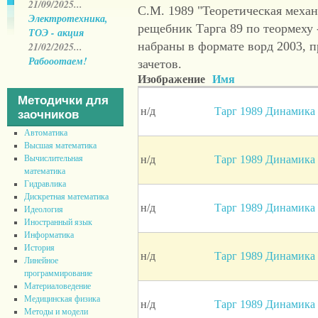
21/09/2025...
С.М. 1989 "Теоретическая меха
Электротехника,
рещебник Тарга 89 по теормеху 
ТОЭ - акция
набраны в формате ворд 2003, 
21/02/2025...
Рабооотаем!
зачетов.
Изображение
Имя
Методички для
н/д
Тарг 1989 Динамика 
заочников
Автоматика
Высшая математика
н/д
Тарг 1989 Динамика 
Вычислительная
математика
Гидравлика
Дискретная математика
н/д
Тарг 1989 Динамика 
Идеология
Иностранный язык
Информатика
История
н/д
Тарг 1989 Динамика 
Линейное
программирование
Материаловедение
Медицинская физика
н/д
Тарг 1989 Динамика 
Методы и модели