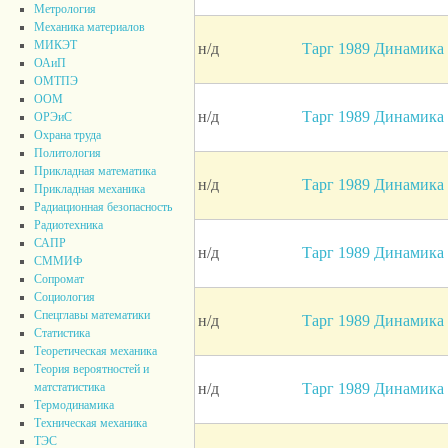
Метрология
Механика материалов
МИКЭТ
н/д
Тарг 1989 Динамика 
ОАиП
ОМТПЭ
ООМ
н/д
Тарг 1989 Динамика 
ОРЭиС
Охрана труда
Политология
Прикладная математика
н/д
Тарг 1989 Динамика 
Прикладная механика
Радиационная безопасность
Радиотехника
САПР
н/д
Тарг 1989 Динамика 
СММИФ
Сопромат
Социология
Спецглавы математики
н/д
Тарг 1989 Динамика 
Статистика
Теоретическая механика
Теория вероятностей и
н/д
Тарг 1989 Динамика 
матстатистика
Термодинамика
Техническая механика
ТЭС