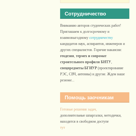
Сотрудничество
Вниманию авторов студенческих работ!
Приглашаем к долгосрочному и
взаимовыгодному
сотрудничеству
кандидатов наук, аспирантов, инженеров и
других специалистов. Горячие вакансии:
геодезия
,
термех и сопромат
строительного профиля БНТУ
,
спецпредметы БГИУР
(проектирование
РЭС, СВЧ, антенны) и другие. Ждем ваше
резюме...
Помощь заочникам
Готовые решения задач,
дополнительные шпаргалки, методички,
находятся в свободном доступе
тут