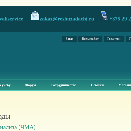
valiservice
zakaz@reshuzadachi.ru
+375 29 
Заказ
Виды работ
Гарантии
П
 учебу
Форум
Сотрудничество
Ссылки
Магази
оды
анализа (ЧМА)