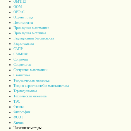
ОМТПЭ
ООМ
ОРЭиС
Охрана труда
Политология
Прикладная математика
Прикладная механика
Радиационная безопасность
Радиотехника
САПР
СММИФ
Сопромат
Социология
Спецглавы математики
Статистика
Теоретическая механика
Теория вероятностей и матстатистика
Термодинамика
Техническая механика
ТЭС
Физика
Философия
ФОЭТ
Химия
Численные методы