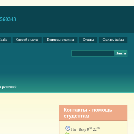
2560343
райс
Способ оплаты
Примеры-решения
Отзывы
Скачать файлы
н решений
Контакты - помощь
студентам
00
00
Пн - Вскр 9
-22