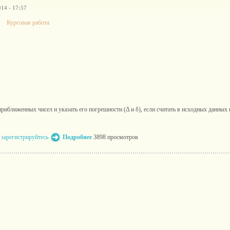
14 - 17:57
Курсовая работа
приближенных чисел и указать его погрешности (Δ и δ), если считать в исходных данны
и
зарегистрируйтесь
Подробнее
3898 просмотров