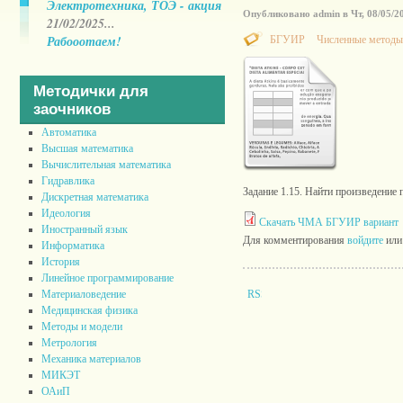
Электротехника, ТОЭ - акция
Опубликовано admin в Чт, 08/05/20
21/02/2025...
Рабооотаем!
БГУИР
Численные методы
Методички для
заочников
Автоматика
Высшая математика
Вычислительная математика
Гидравлика
Задание 1.15. Найти произведение 
Дискретная математика
Идеология
Скачать ЧМА БГУИР вариант
Иностранный язык
Для комментирования
войдите
ил
Информатика
История
Линейное программирование
Материаловедение
Медицинская физика
Методы и модели
Метрология
Механика материалов
МИКЭТ
ОАиП