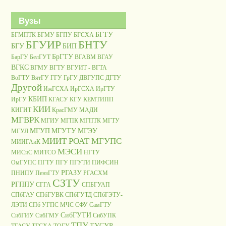
Вузы
БГТУ
БГМПТК
БГМУ
БГПУ
БГСХА
БГУИР
БНТУ
БГУ
БИП
БрГТУ
БарГУ
БелГУТ
ВГАВМ
ВГАУ
ВГКС
ВГМУ
ВГТУ
ВГУИТ - ВГТА
ВоГТУ
ВятГУ
ГГУ
ГрГУ
ДВГУПС
ДГТУ
Другой
ИжГСХА
ИрГСХА
ИрГТУ
КБИП
ИрГУ
КГАСУ
КГУ
КЕМТИПП
КИИ
КИГИТ
КрасГМУ
МАДИ
МГВРК
МГИУ
МГПК
МГПТК
МГТУ
МГУП
МГУТУ
МГЭУ
МГУЛ
МИИТ РОАТ МГУПС
МИИГАиК
МЭСИ
МИСиС
МИТСО
НГТУ
ОмГУПС
ПГТУ
ПГУ
ПГУТИ
ПИФСИН
РГАЗУ
ПНИПУ
ПензГТУ
РГАСХМ
СЗТУ
РГППУ
СГГА
СПБГУАП
СПбГАУ
СПбГУВК
СПбГУТД
СПбГЭТУ-
ЛЭТИ
СПб УГПС МЧС
СФУ
СамГТУ
СибГУТИ
СибГИУ
СибГМУ
СибУПК
ТПУ
ТУСУР