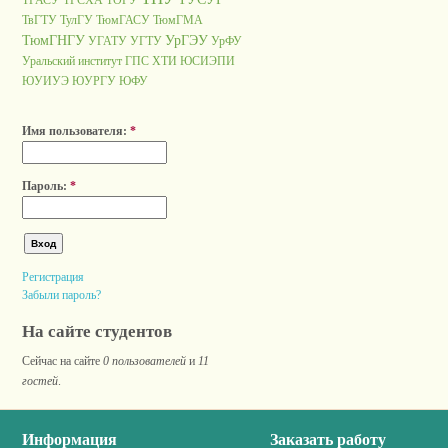
ТГАСУ
ТГСХА
ТОГУ
ТвГТУ
ТулГУ
ТюмГАСУ
ТюмГМА
ТюмГНГУ
УрГЭУ
УГАТУ
УГТУ
УрФУ
Уральский институт ГПС
ХТИ
ЮСИЭПИ
ЮУИУЭ
ЮУРГУ
ЮФУ
Имя пользователя:
*
Пароль:
*
Регистрация
Забыли пароль?
На сайте студентов
Сейчас на сайте
0 пользователей
и
11
гостей
.
Информация
Заказать работу