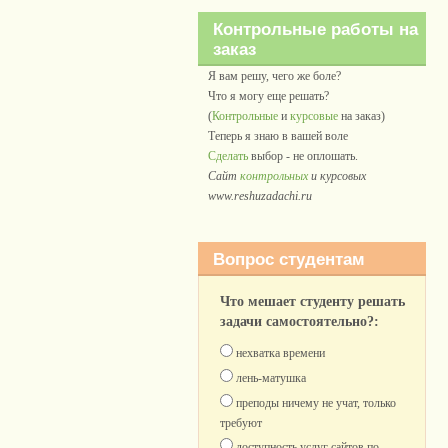
Контрольные работы на
заказ
Я вам решу, чего же боле?
Что я могу еще решать?
(
Контрольные
и
курсовые
на заказ)
Теперь я знаю в вашей воле
Сделать
выбор - не оплошать.
Сайт
контрольных
и курсовых
www.reshuzadachi.ru
Вопрос студентам
Что мешает студенту решать
задачи самостоятельно?:
нехватка времени
лень-матушка
преподы ничему не учат, только
требуют
доступность услуг сайтов по