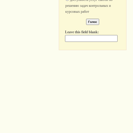
решению задач контрольных и
курсовых работ
Leave this field blank: