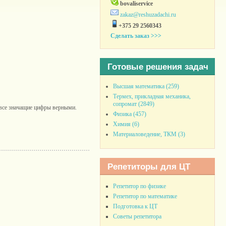
bovaliservice
zakaz@reshuzadachi.ru
+375 29 2560343
Сделать заказ >>>
Готовые решения задач
Высшая математика (259)
Термех, прикладная механика,
сопромат (2849)
х все значащие цифры верными.
Физика (457)
Химия (6)
Материаловедение, ТКМ (3)
Репетиторы для ЦТ
Репетитор по физике
Репетитор по математике
Подготовка к ЦТ
Советы репетитора