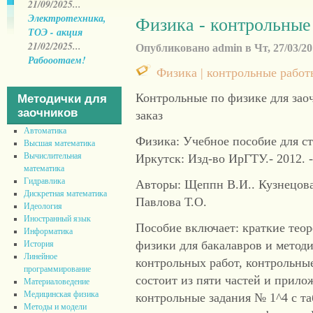
21/09/2025...
Электротехника,
Физика - контрольные
ТОЭ - акция
21/02/2025...
Опубликовано admin в Чт, 27/03/201
Рабооотаем!
Физика | контрольные работы
Контрольные по физике для за
Методички для
заочников
заказ
Автоматика
Физика: Учебное пособие для ст
Высшая математика
Вычислительная
Иркутск: Изд-во ИрГТУ.- 2012. -
математика
Гидравлика
Авторы: Щеппн В.И.. Кузнецова 
Дискретная математика
Павлова Т.О.
Идеология
Иностранный язык
Пособие включает: краткие теор
Информатика
физики для бакалавров и метод
История
Линейное
контрольных работ, контрольны
программирование
состоит из пяти частей и прило
Материаловедение
Медицинская физика
контрольные задания № 1^4 с т
Методы и модели