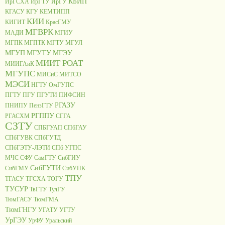
КБИП
ИрГСХА
ИрГТУ
ИрГУ
КГАСУ
КГУ
КЕМТИПП
КИИ
КИГИТ
КрасГМУ
МГВРК
МАДИ
МГИУ
МГПК
МГПТК
МГТУ
МГУЛ
МГУП
МГУТУ
МГЭУ
МИИТ РОАТ
МИИГАиК
МГУПС
МИСиС
МИТСО
МЭСИ
НГТУ
ОмГУПС
ПГТУ
ПГУ
ПГУТИ
ПИФСИН
РГАЗУ
ПНИПУ
ПензГТУ
РГППУ
РГАСХМ
СГГА
СЗТУ
СПБГУАП
СПбГАУ
СПбГУВК
СПбГУТД
СПбГЭТУ-ЛЭТИ
СПб УГПС
МЧС
СФУ
СамГТУ
СибГИУ
СибГУТИ
СибГМУ
СибУПК
ТПУ
ТГАСУ
ТГСХА
ТОГУ
ТУСУР
ТвГТУ
ТулГУ
ТюмГАСУ
ТюмГМА
ТюмГНГУ
УГАТУ
УГТУ
УрГЭУ
УрФУ
Уральский