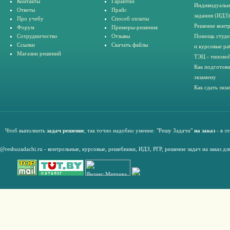
Контакты
Гарантии
Индивидуальн
Ответы
Прайс
задания (ИДЗ)
Про учебу
Способ оплаты
Решение конт
Форум
Примеры-решения
Сотрудничество
Отзывы
Помощь студе
Ссылки
Скачать файлы
и курсовые ра
Магазин решений
ТЭЦ - типовой
Как подготови
экзамену
Как сдать экз
Чтоб выполнить
задач решение
, так точно надобно умение. "Решу Задачи"
на заказ
- в э
@reshuzadachi.ru
-
контрольные,
курсовые
,
решебники,
ИДЗ,
РГР
,
решение задач на заказ дл