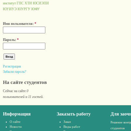
институт ГПС
ХТИ
ЮСИЭПИ
ЮУИУЭ
ЮУРГУ
ЮФУ
Имя пользователя:
*
Пароль:
*
Регистрация
Забыли пароль?
На сайте студентов
Сейчас на сайте
0
пользователей
и
11 гостей
.
Информация
Заказать работу
Для заоч
О сайте
Заказ
Решение конт
Новости
Виды работ
студентов