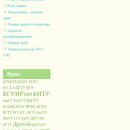
Решу термех
Теплотехника - решение
задач
Решаем задачи по статистике
Задачи по
программированию
Решение ИДЗ
Типовой расчет по ТОЭ-
ТЭЦ
Вузы
БГМПТК
БГМУ
БГПУ
БГТУ
БГУ
БГСХА
БГУИР
БНТУ
БИП
БрГТУ
БарГУ
БелГУТ
ВГКС
ВГАВМ
ВГАУ
ВГМУ
ВГТУ
ВГУИТ - ВГТА
ВоГТУ
ВятГУ
ГГУ
ГрГУ
ДВГУПС
Другой
ДГТУ
ИжГСХА