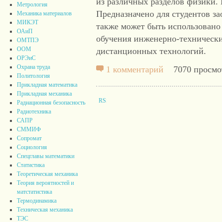
из различных разделов физики. 
Метрология
Предназначено для студентов за
Механика материалов
МИКЭТ
также может быть использовано
ОАиП
обучения инженерно-технически
ОМТПЭ
ООМ
дистанционных технологий.
ОРЭиС
Охрана труда
1 комментарий
7070 просмо
Политология
Прикладная математика
Прикладная механика
Радиационная безопасность
Радиотехника
САПР
СММИФ
Сопромат
Социология
Спецглавы математики
Статистика
Теоретическая механика
Теория вероятностей и
матстатистика
Термодинамика
Техническая механика
ТЭС