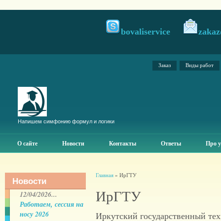
bovaliservice
zakaz
Заказ
Виды работ
Напишем симфонию формул и логики
О сайте
Новости
Контакты
Ответы
Про у
Главная
» ИрГТУ
Новости
ИрГТУ
12/04/2026...
Работаем, сессия на
носу 2026
Иркутский государственный тех