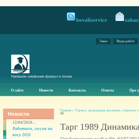
bovaliservice
zakaz
Заказ
Виды работ
Напишем симфонию формул и логики
О сайте
Новости
Контакты
Ответы
Про у
Главная
»
Термех, прикладная механика, сопромат
Новости
96
12/04/2026...
Тарг 1989 Динамика
Работаем, сессия на
носу 2026
Опубликовано nadi в Пт, 04/07/2014