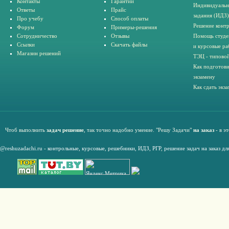
Контакты
Гарантии
Индивидуальн
Ответы
Прайс
задания (ИДЗ)
Про учебу
Способ оплаты
Решение конт
Форум
Примеры-решения
Сотрудничество
Отзывы
Помощь студе
Ссылки
Скачать файлы
и курсовые ра
Магазин решений
ТЭЦ - типовой
Как подготови
экзамену
Как сдать экз
Чтоб выполнить
задач решение
, так точно надобно умение. "Решу Задачи"
на заказ
- в э
@reshuzadachi.ru
-
контрольные,
курсовые
,
решебники,
ИДЗ,
РГР
,
решение задач на заказ дл