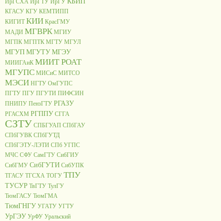
КБИП
ИрГСХА
ИрГТУ
ИрГУ
КГАСУ
КГУ
КЕМТИПП
КИИ
КИГИТ
КрасГМУ
МГВРК
МАДИ
МГИУ
МГПК
МГПТК
МГТУ
МГУЛ
МГУП
МГУТУ
МГЭУ
МИИТ РОАТ
МИИГАиК
МГУПС
МИСиС
МИТСО
МЭСИ
НГТУ
ОмГУПС
ПГТУ
ПГУ
ПГУТИ
ПИФСИН
РГАЗУ
ПНИПУ
ПензГТУ
РГППУ
РГАСХМ
СГГА
СЗТУ
СПБГУАП
СПбГАУ
СПбГУВК
СПбГУТД
СПбГЭТУ-ЛЭТИ
СПб УГПС
МЧС
СФУ
СамГТУ
СибГИУ
СибГУТИ
СибГМУ
СибУПК
ТПУ
ТГАСУ
ТГСХА
ТОГУ
ТУСУР
ТвГТУ
ТулГУ
ТюмГАСУ
ТюмГМА
ТюмГНГУ
УГАТУ
УГТУ
УрГЭУ
УрФУ
Уральский