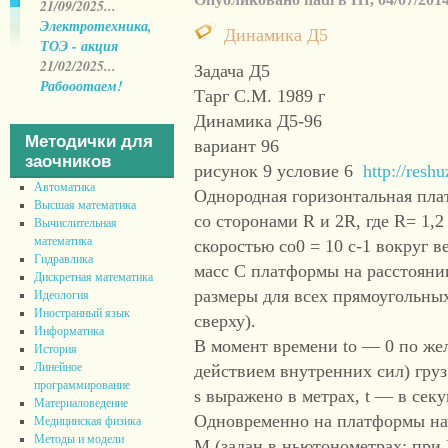
21/09/2025...
Электротехника,
Динамика Д5
ТОЭ - акция
21/02/2025...
Задача Д5
Рабооотаем!
Тарг С.М. 1989 г
Динамика Д5-96
Методички для
вариант 96
заочников
рисунок 9 условие 6
http://resh
Автоматика
Однородная горизонтальная пла
Высшая математика
со сторонами R и 2R, где R= 1,2
Вычислительная
математика
скоростью со0 = 10 с-1 вокруг в
Гидравлика
масс С платформы на расстоянии
Дискретная математика
размеры для всех прямоугольных
Идеология
Иностранный язык
сверху).
Информатика
В момент времени to — 0 по же
История
Линейное
действием внутренних сил) груз 
программирование
s выражено в метрах, t — в секу
Материаловедение
Одновременно на платформы нач
Медицинская физика
Методы и модели
М (задан в ньютонометрах; при