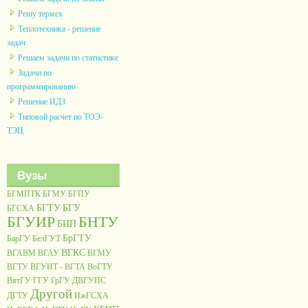
Решу термех
Теплотехника - решение
задач
Решаем задачи по статистике
Задачи по
программированию
Решение ИДЗ
Типовой расчет по ТОЭ-
ТЭЦ
Вузы
БГМПТК
БГМУ
БГПУ
БГТУ
БГУ
БГСХА
БГУИР
БНТУ
БИП
БрГТУ
БарГУ
БелГУТ
ВГКС
ВГАВМ
ВГАУ
ВГМУ
ВГТУ
ВГУИТ - ВГТА
ВоГТУ
ВятГУ
ГГУ
ГрГУ
ДВГУПС
Другой
ДГТУ
ИжГСХА