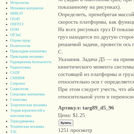
Метрология
показанному на рисунках).
Механика материалов
Определить, пренебрегая массой в
МИКЭТ
ОАиП
скорость платформы, как функц
ОМТПЭ
На всех рисунках груз D показан
ООМ
ОРЭиС
груз находится по другую сторо
Охрана труда
решаемой задачи, провести ось 
Политология
С.
Прикладная математика
Прикладная механика
Указания. Задача Д5 — на прим
Радиационная безопасность
кинетического момента системы
Радиотехника
САПР
состоящей из платформы и груз
СММИФ
относительно оси г определяетс
Сопромат
При этом следует учесть, что аб
Социология
Спецглавы математики
относительной уоти н переносной
Статистика
Теоретическая механика
Артикул: targ89_d5_96
Теория вероятностей и
Цена:
$1.25
матстатистика
Термодинамика
Техническая механика
1251 просмотр
ТЭС