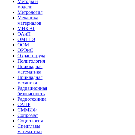
Методы и
модели
Метрология
Механика
материалов
МИКЭТ
ОАиП
ОМТПЭ
ООМ
ОРЭиС
Охрана труда
Политология
Прикладная
математика
Прикладная
механика
Радиационная
безопасность
Радиотехника
САПР
СММИФ
Сопромат
Социология
Спецглавы
математики