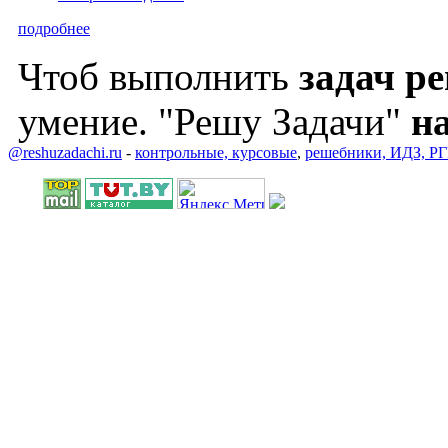
подробнее
Чтоб выполнить
задач р
умение. "Решу Задачи"
на
@reshuzadachi.ru
-
контрольные,
курсовые
,
решебники,
ИДЗ,
РГ