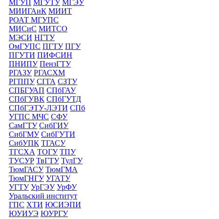
МГУП
МГУТУ
МГЭУ
МИИГАиК
МИИТ
РОАТ МГУПС
МИСиС
МИТСО
МЭСИ
НГТУ
ОмГУПС
ПГТУ
ПГУ
ПГУТИ
ПИФСИН
ПНИПУ
ПензГТУ
РГАЗУ
РГАСХМ
РГППУ
СГГА
СЗТУ
СПБГУАП
СПбГАУ
СПбГУВК
СПбГУТД
СПбГЭТУ-ЛЭТИ
СПб
УГПС МЧС
СФУ
СамГТУ
СибГИУ
СибГМУ
СибГУТИ
СибУПК
ТГАСУ
ТГСХА
ТОГУ
ТПУ
ТУСУР
ТвГТУ
ТулГУ
ТюмГАСУ
ТюмГМА
ТюмГНГУ
УГАТУ
УГТУ
УрГЭУ
УрФУ
Уральский институт
ГПС
ХТИ
ЮСИЭПИ
ЮУИУЭ
ЮУРГУ