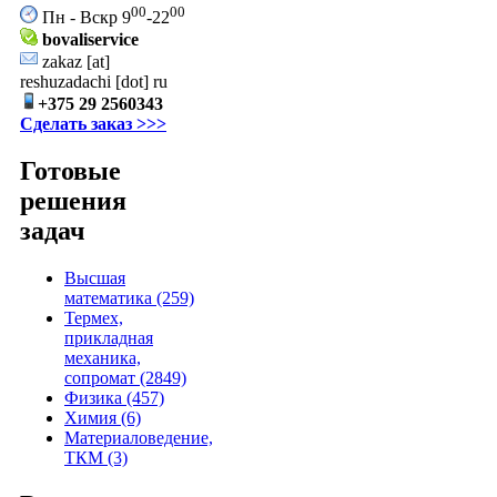
00
00
Пн - Вскр 9
-22
bovaliservice
zakaz
[at]
reshuzadachi [dot] ru
+375 29 2560343
Сделать заказ >>>
Готовые
решения
задач
Высшая
математика (259)
Термех,
прикладная
механика,
сопромат (2849)
Физика (457)
Химия (6)
Материаловедение,
ТКМ (3)