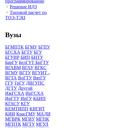
программированию
Решение ИДЗ
Типовой расчет по
ТОЭ-ТЭЦ
Вузы
БГМПТК
БГМУ
БГПУ
БГСХА
БГТУ
БГУ
БГУИР
БИП
БНТУ
БарГУ
БелГУТ
БрГТУ
ВГАВМ
ВГАУ
ВГКС
ВГМУ
ВГТУ
ВГУИТ -
ВГТА
ВоГТУ
ВятГУ
ГГУ
ГрГУ
ДВГУПС
ДГТУ
Другой
ИжГСХА
ИрГСХА
ИрГТУ
ИрГУ
КБИП
КГАСУ
КГУ
КЕМТИПП
КИГИТ
КИИ
КрасГМУ
МАДИ
МГВРК
МГИУ
МГПК
МГПТК
МГТУ
МГУЛ