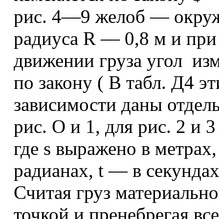
рис. 4—9 желоб — окру
радиуса R — 0,8 м и при
движении груза угол из
по закону ( В табл. Д4 эт
зависимости даны отдел
рис. О и 1, для рис. 2 и 3 
где s выражено в метрах
радианах, t — в секундах
Считая груз материальн
точкой и пренебрегая вс