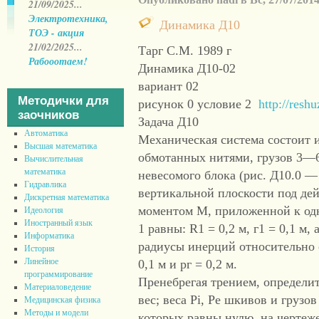
21/09/2025...
Электротехника,
Динамика Д10
ТОЭ - акция
21/02/2025...
Тарг С.М. 1989 г
Рабооотаем!
Динамика Д10-02
вариант 02
Методички для
рисунок 0 условие 2
http://resh
заочников
Задача Д10
Автоматика
Механическая система состоит 
Высшая математика
обмотанных нитями, грузов 3—6
Вычислительная
математика
невесомого блока (рис. Д10.0 — 
Гидравлика
вертикальной плоскости под дей
Дискретная математика
моментом М, приложенной к од
Идеология
Иностранный язык
1 равны: R1 = 0,2 м, г1 = 0,1 м,
Информатика
радиусы инерций относительно 
История
Линейное
0,1 м и рг = 0,2 м.
программирование
Пренебрегая трением, определи
Материаловедение
вес; веса Pi, Ре шкивов и грузо
Медицинская физика
Методы и модели
которых равны нулю, на чертеже