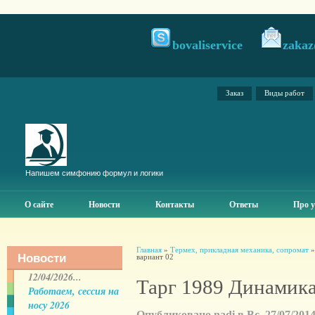
bovaliservice
zakaz
Заказ
Виды работ
Напишем симфонию формул и логики
О сайте
Новости
Контакты
Ответы
Про у
Главная
»
Термех, прикладная механика, сопромат
Новости
вариант 02
12/04/2026...
Тарг 1989 Динамика
Работаем, сессия на
носу 2026
Опубликовано nadi в Вс, 27/07/2014 