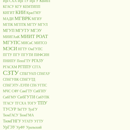
КБИП
ИрГСХА
ИрГТУ
ИрГУ
КГАСУ
КГУ
КЕМТИПП
КИИ
КИГИТ
КрасГМУ
МГВРК
МАДИ
МГИУ
МГПК
МГПТК
МГТУ
МГУЛ
МГУП
МГУТУ
МГЭУ
МИИТ РОАТ
МИИГАиК
МГУПС
МИСиС
МИТСО
МЭСИ
НГТУ
ОмГУПС
ПГТУ
ПГУ
ПГУТИ
ПИФСИН
РГАЗУ
ПНИПУ
ПензГТУ
РГППУ
РГАСХМ
СГГА
СЗТУ
СПБГУАП
СПбГАУ
СПбГУВК
СПбГУТД
СПбГЭТУ-ЛЭТИ
СПб УГПС
МЧС
СФУ
СамГТУ
СибГИУ
СибГУТИ
СибГМУ
СибУПК
ТПУ
ТГАСУ
ТГСХА
ТОГУ
ТУСУР
ТвГТУ
ТулГУ
ТюмГАСУ
ТюмГМА
ТюмГНГУ
УГАТУ
УГТУ
УрГЭУ
УрФУ
Уральский