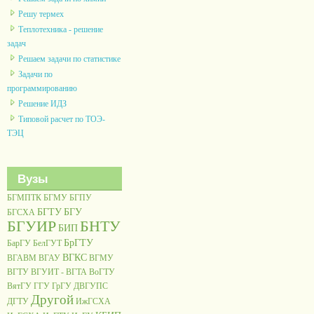
Решу термех
Теплотехника - решение
задач
Решаем задачи по статистике
Задачи по
программированию
Решение ИДЗ
Типовой расчет по ТОЭ-
ТЭЦ
Вузы
БГМПТК
БГМУ
БГПУ
БГТУ
БГУ
БГСХА
БГУИР
БНТУ
БИП
БрГТУ
БарГУ
БелГУТ
ВГКС
ВГАВМ
ВГАУ
ВГМУ
ВГТУ
ВГУИТ - ВГТА
ВоГТУ
ВятГУ
ГГУ
ГрГУ
ДВГУПС
Другой
ДГТУ
ИжГСХА