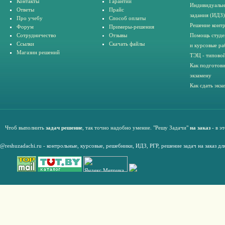
Контакты
Гарантии
Индивидуальн
Ответы
Прайс
задания (ИДЗ)
Про учебу
Способ оплаты
Решение конт
Форум
Примеры-решения
Сотрудничество
Отзывы
Помощь студе
Ссылки
Скачать файлы
и курсовые ра
Магазин решений
ТЭЦ - типовой
Как подготови
экзамену
Как сдать экз
Чтоб выполнить
задач решение
, так точно надобно умение. "Решу Задачи"
на заказ
- в э
@reshuzadachi.ru
-
контрольные,
курсовые
,
решебники,
ИДЗ,
РГР
,
решение задач на заказ дл