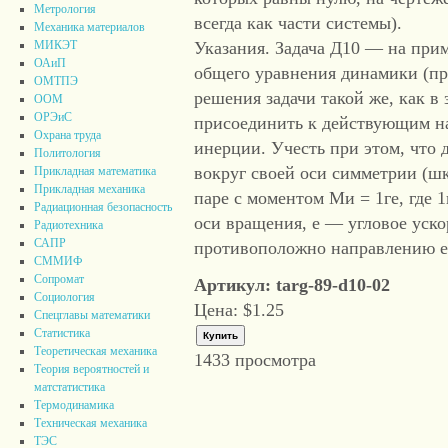
Метрология
всегда как части системы).
Механика материалов
Указания. Задача Д10 — на при
МИКЭТ
ОАиП
общего уравнения динамики (п
ОМТПЭ
решения задачи такой же, как в 
ООМ
ОРЭиС
присоединить к действующим н
Охрана труда
инерции. Учесть при этом, что 
Политология
вокруг своей оси симметрии (шк
Прикладная математика
Прикладная механика
паре с моментом Ми = 1ге, где 
Радиационная безопасность
оси вращения, е — угловое уск
Радиотехника
САПР
противоположно направлению е
СММИФ
Сопромат
Артикул: targ-89-d10-02
Социология
Цена:
$1.25
Спецглавы математики
Статистика
Теоретическая механика
1433 просмотра
Теория вероятностей и
матстатистика
Термодинамика
Техническая механика
ТЭС