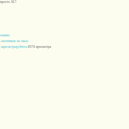
 просто АС!
еханике
-заочников на заказ
и
зарегистрируйтесь
8374 просмотра