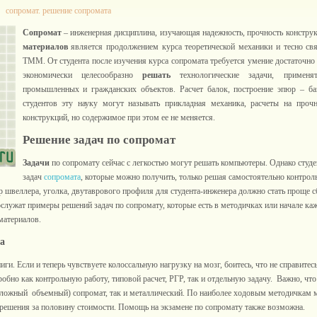
сопромат. решение сопромата
Сопромат
– инженерная дисциплина, изучающая надежность, прочность констру
материалов
является продолжением курса теоретической механики и тесно св
ТММ. От студента после изучения курса сопромата требуется умение достаточно
экономически целесообразно
решать
технологические задачи, применя
промышленных и гражданских объектов. Расчет балок, построение эпюр – ба
студентов эту науку могут называть прикладная механика, расчеты на проч
конструкций, но содержимое при этом ее не меняется.
Решение задач по сопромат
Задачи
по сопромату сейчас с легкостью могут решать компьютеры. Однако сту
задач
сопромата
, которые можно получить, только решая самостоятельно контроль
 швеллера, уголка, двутаврового профиля для студента-инженера должно стать проще с
ужат примеры решений задач по сопромату, которые есть в методичках или начале каж
материалов.
а
ги. Если и теперь чувствуете колоссальную нагрузку на мозг, боитесь, что не справитес
бно как контрольную работу, типовой расчет, РГР, так и отдельную задачу. Важно, ч
 сложный объемный) сопромат, так и металлический. По наиболее ходовым методичкам
решения за половину стоимости. Помощь на экзамене по сопромату также возможна.