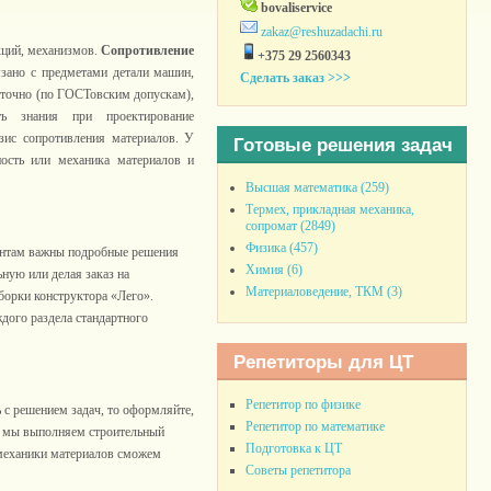
bovaliservice
zakaz@reshuzadachi.ru
кций, механизмов.
Сопротивление
+375 29 2560343
язано с предметами детали машин,
Сделать заказ >>>
 точно (по ГОСТовским допускам),
ть знания при проектирование
зис сопротивления материалов. У
Готовые решения задач
ность или механика материалов и
Высшая математика (259)
Термех, прикладная механика,
сопромат (2849)
Физика (457)
дентам важны подробные решения
Химия (6)
ную или делая заказ на
Материаловедение, ТКМ (3)
борки конструктора «Лего».
дого раздела стандартного
Репетиторы для ЦТ
Репетитор по физике
ь с решением задач, то оформляйте,
Репетитор по математике
то мы выполняем строительный
Подготовка к ЦТ
 механики материалов сможем
Советы репетитора