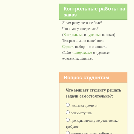
Контрольные работы на
заказ
Я вам решу, чего же боле?
Что я могу еще решать?
(
Контрольные
и
курсовые
на заказ)
Теперь я знаю в вашей воле
Сделать
выбор - не оплошать.
Сайт
контрольных
и курсовых
www.reshuzadachi.ru
Вопрос студентам
Что мешает студенту решать
задачи самостоятельно?:
нехватка времени
лень-матушка
преподы ничему не учат, только
требуют
доступность услуг сайтов по