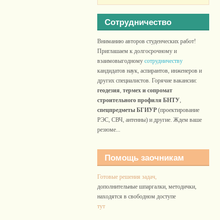
Сотрудничество
Вниманию авторов студенческих работ!
Приглашаем к долгосрочному и
взаимовыгодному
сотрудничеству
кандидатов наук, аспирантов, инженеров и
других специалистов. Горячие вакансии:
геодезия
,
термех и сопромат
строительного профиля БНТУ
,
спецпредметы БГИУР
(проектирование
РЭС, СВЧ, антенны) и другие. Ждем ваше
резюме...
Помощь заочникам
Готовые решения задач,
дополнительные шпаргалки, методички,
находятся в свободном доступе
тут