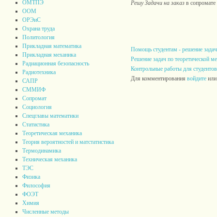
ОМТПЭ
Решу Задачи на заказ
в сопромате
ООМ
ОРЭиС
Охрана труда
Политология
Прикладная математика
Помощь студентам - решение задач
Прикладная механика
Решение задач по теоретической м
Радиационная безопасность
Контрольные работы для студентов
Радиотехника
Для комментирования
войдите
ил
САПР
СММИФ
Сопромат
Социология
Спецглавы математики
Статистика
Теоретическая механика
Теория вероятностей и матстатистика
Термодинамика
Техническая механика
ТЭС
Физика
Философия
ФОЭТ
Химия
Численные методы