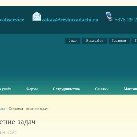
valiservice
zakaz@reshuzadachi.ru
+375 29 
Заказ
Виды работ
Гарантии
П
 учебу
Форум
Сотрудничество
Ссылки
Магази
ата
» Сопромат - решение задач
ение задач
14 - 12:32