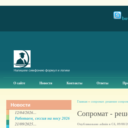
bo
Напишем симфонию формул и логики
О сайте
Новости
Контакты
Ответы
Про
Главная
»
сопромат. решение сопром
Новости
Сопромат - реш
12/04/2026...
Работаем, сессия на носу 2026
21/09/2025...
Опубликовано admin в Сб, 09/08/20