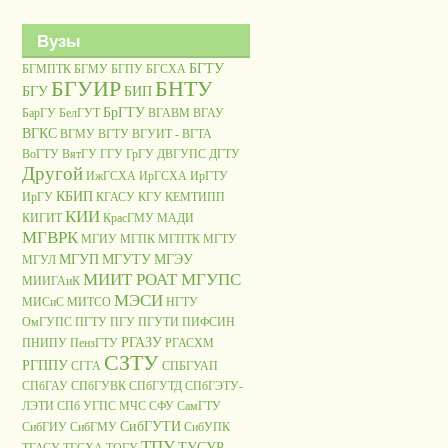
Вузы
БГТУ
БГМПТК
БГМУ
БГПУ
БГСХА
БГУИР
БНТУ
БГУ
БИП
БрГТУ
БарГУ
БелГУТ
ВГАВМ
ВГАУ
ВГКС
ВГМУ
ВГТУ
ВГУИТ - ВГТА
ВоГТУ
ВятГУ
ГГУ
ГрГУ
ДВГУПС
ДГТУ
Другой
ИжГСХА
ИрГСХА
ИрГТУ
КБИП
ИрГУ
КГАСУ
КГУ
КЕМТИПП
КИИ
КИГИТ
КрасГМУ
МАДИ
МГВРК
МГИУ
МГПК
МГПТК
МГТУ
МГУП
МГУТУ
МГЭУ
МГУЛ
МИИТ РОАТ МГУПС
МИИГАиК
МЭСИ
МИСиС
МИТСО
НГТУ
ОмГУПС
ПГТУ
ПГУ
ПГУТИ
ПИФСИН
РГАЗУ
ПНИПУ
ПензГТУ
РГАСХМ
СЗТУ
РГППУ
СГГА
СПБГУАП
СПбГАУ
СПбГУВК
СПбГУТД
СПбГЭТУ-
ЛЭТИ
СПб УГПС МЧС
СФУ
СамГТУ
СибГУТИ
СибГИУ
СибГМУ
СибУПК
ТПУ
ТУСУР