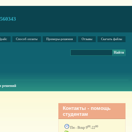
2560343
райс
Способ оплаты
Примеры-решения
Отзывы
Скачать файлы
н решений
Контакты - помощь
студентам
00
00
Пн - Вскр 9
-22