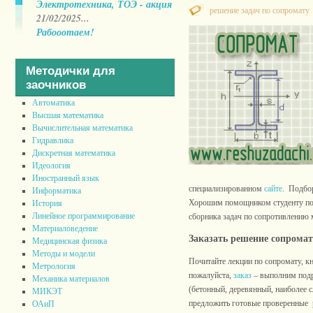
Электротехника, ТОЭ - акция
решение задач по сопромату
21/02/2025...
Рабооотаем!
Методички для
заочников
Автоматика
Высшая математика
Вычислительная математика
Гидравлика
Дискретная математика
Идеология
Иностранный язык
специализированном
сайте
. Подбор
Информатика
Хорошим помощником студенту посл
История
Линейное программирование
сборника задач по сопротивлению 
Материаловедение
Заказать решение сопромат
Медицинская физика
Методы и модели
Почитайте лекции по сопромату, кни
Метрология
пожалуйста,
заказ
– выполним подро
Механика материалов
(бетонный, деревянный, наиболее
МИКЭТ
предложить готовые проверенные 
ОАиП