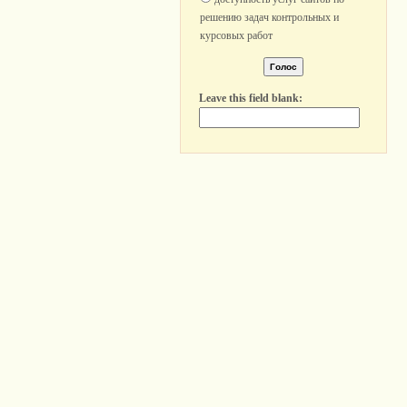
решению задач контрольных и
курсовых работ
Leave this field blank: