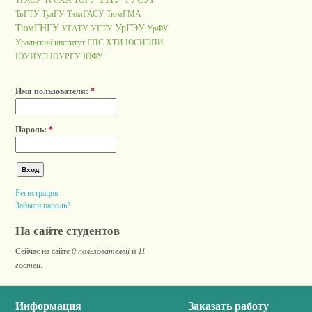
ТГАСУ
ТГСХА
ТОГУ
ТвГТУ
ТулГУ
ТюмГАСУ
ТюмГМА
ТюмГНГУ
УрГЭУ
УГАТУ
УГТУ
УрФУ
Уральский институт ГПС
ХТИ
ЮСИЭПИ
ЮУИУЭ
ЮУРГУ
ЮФУ
Имя пользователя:
*
Пароль:
*
Регистрация
Забыли пароль?
На сайте студентов
Сейчас на сайте
0 пользователей
и
11
гостей
.
Информация
Заказать работу