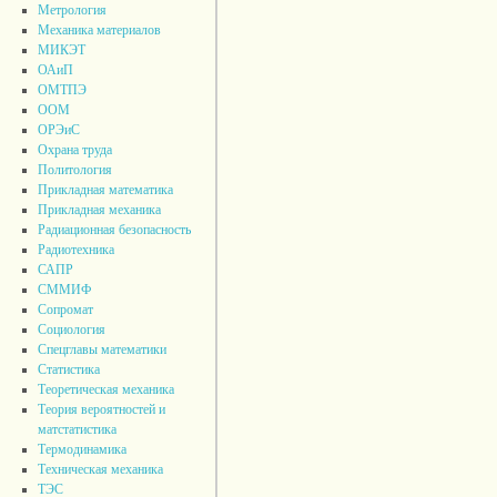
Метрология
Механика материалов
МИКЭТ
ОАиП
ОМТПЭ
ООМ
ОРЭиС
Охрана труда
Политология
Прикладная математика
Прикладная механика
Радиационная безопасность
Радиотехника
САПР
СММИФ
Сопромат
Социология
Спецглавы математики
Статистика
Теоретическая механика
Теория вероятностей и
матстатистика
Термодинамика
Техническая механика
ТЭС