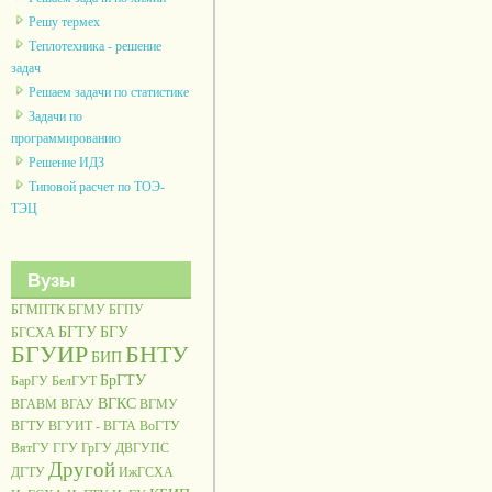
Решу термех
Теплотехника - решение
задач
Решаем задачи по статистике
Задачи по
программированию
Решение ИДЗ
Типовой расчет по ТОЭ-
ТЭЦ
Вузы
БГМПТК
БГМУ
БГПУ
БГТУ
БГУ
БГСХА
БГУИР
БНТУ
БИП
БрГТУ
БарГУ
БелГУТ
ВГКС
ВГАВМ
ВГАУ
ВГМУ
ВГТУ
ВГУИТ - ВГТА
ВоГТУ
ВятГУ
ГГУ
ГрГУ
ДВГУПС
Другой
ДГТУ
ИжГСХА