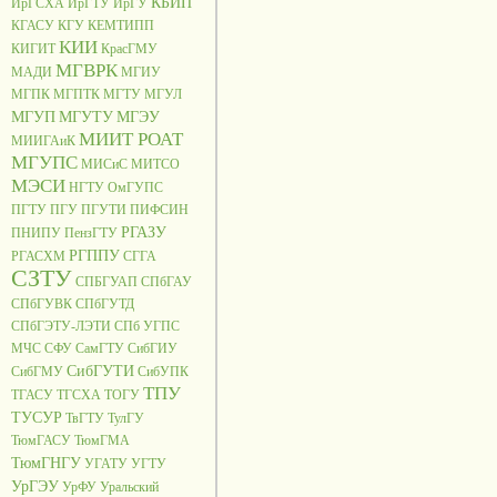
КБИП
ИрГСХА
ИрГТУ
ИрГУ
КГАСУ
КГУ
КЕМТИПП
КИИ
КИГИТ
КрасГМУ
МГВРК
МАДИ
МГИУ
МГПК
МГПТК
МГТУ
МГУЛ
МГУП
МГУТУ
МГЭУ
МИИТ РОАТ
МИИГАиК
МГУПС
МИСиС
МИТСО
МЭСИ
НГТУ
ОмГУПС
ПГТУ
ПГУ
ПГУТИ
ПИФСИН
РГАЗУ
ПНИПУ
ПензГТУ
РГППУ
РГАСХМ
СГГА
СЗТУ
СПБГУАП
СПбГАУ
СПбГУВК
СПбГУТД
СПбГЭТУ-ЛЭТИ
СПб УГПС
МЧС
СФУ
СамГТУ
СибГИУ
СибГУТИ
СибГМУ
СибУПК
ТПУ
ТГАСУ
ТГСХА
ТОГУ
ТУСУР
ТвГТУ
ТулГУ
ТюмГАСУ
ТюмГМА
ТюмГНГУ
УГАТУ
УГТУ
УрГЭУ
УрФУ
Уральский