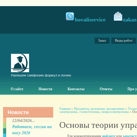
bovaliservice
zakaz
Заказ
Виды работ
Напишем симфонию формул и логики
О сайте
Новости
Контакты
Ответы
Про у
Главная
»
Предметы, вузовские дисциплины
»
Теоре
Новости
электроника, схемотехника, микроэлектроника
» Ос
12/04/2026...
Основы теории упр
Работаем, сессия на
носу 2026
Для комментирования
войдите
или
зарегис