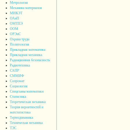
Метрология
Механика материалов
МИКЭТ
ОАиП
ОМТПЭ
ООМ
ОРЭиС
Охрана труда
Политология
Прикладная математика
Прикладная механика
Радиационная безопасность
Радиотехника
САПР
СММИФ
Сопромат
Социология
Спецглавы математики
Статистика
Теоретическая механика
Теория вероятностей и
матстатистика
Термодинамика
Техническая механика
ТЭС