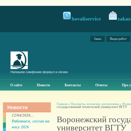
bovaliservice
zakaz
Заказ
Виды работ
Напишем симфонию формул и логики
О сайте
Новости
Контакты
Ответы
Про у
Главная
»
Предметы, вузовские дисциплины
»
Физика
Новости
государственный технический университет ВГТУ
12/04/2026...
Воронежский госуд
Работаем, сессия на
университет ВГТУ
носу 2026