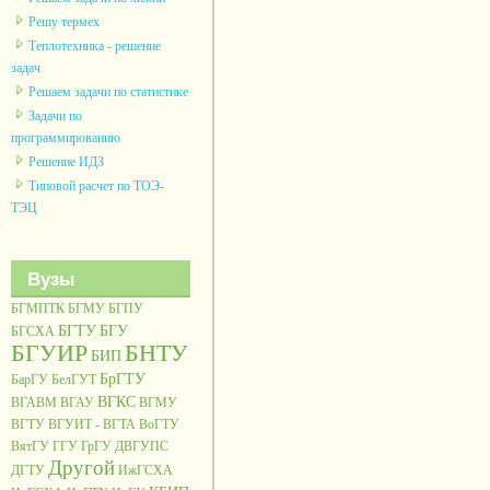
Решу термех
Теплотехника - решение
задач
Решаем задачи по статистике
Задачи по
программированию
Решение ИДЗ
Типовой расчет по ТОЭ-
ТЭЦ
Вузы
БГМПТК
БГМУ
БГПУ
БГТУ
БГУ
БГСХА
БГУИР
БНТУ
БИП
БрГТУ
БарГУ
БелГУТ
ВГКС
ВГАВМ
ВГАУ
ВГМУ
ВГТУ
ВГУИТ - ВГТА
ВоГТУ
ВятГУ
ГГУ
ГрГУ
ДВГУПС
Другой
ДГТУ
ИжГСХА