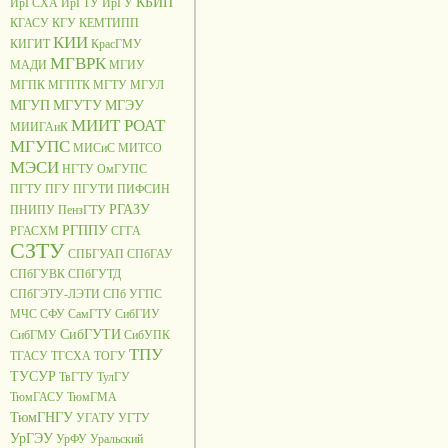
КБИП
ИрГСХА
ИрГТУ
ИрГУ
КГАСУ
КГУ
КЕМТИПП
КИИ
КИГИТ
КрасГМУ
МГВРК
МАДИ
МГИУ
МГПК
МГПТК
МГТУ
МГУЛ
МГУП
МГУТУ
МГЭУ
МИИТ РОАТ
МИИГАиК
МГУПС
МИСиС
МИТСО
МЭСИ
НГТУ
ОмГУПС
ПГТУ
ПГУ
ПГУТИ
ПИФСИН
РГАЗУ
ПНИПУ
ПензГТУ
РГППУ
РГАСХМ
СГГА
СЗТУ
СПБГУАП
СПбГАУ
СПбГУВК
СПбГУТД
СПбГЭТУ-ЛЭТИ
СПб УГПС
МЧС
СФУ
СамГТУ
СибГИУ
СибГУТИ
СибГМУ
СибУПК
ТПУ
ТГАСУ
ТГСХА
ТОГУ
ТУСУР
ТвГТУ
ТулГУ
ТюмГАСУ
ТюмГМА
ТюмГНГУ
УГАТУ
УГТУ
УрГЭУ
УрФУ
Уральский