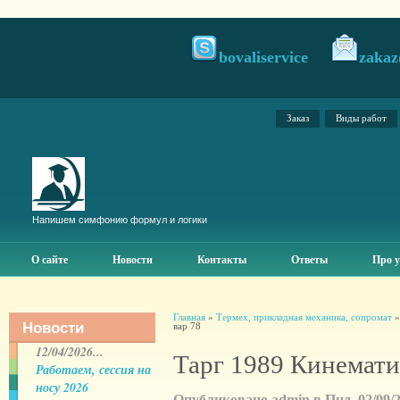
bovaliservice
zakaz
Заказ
Виды работ
Напишем симфонию формул и логики
О сайте
Новости
Контакты
Ответы
Про у
Главная
»
Термех, прикладная механика, сопромат
Новости
вар 78
12/04/2026...
Тарг 1989 Кинемати
Работаем, сессия на
носу 2026
Опубликовано admin в Пнд, 02/09/20