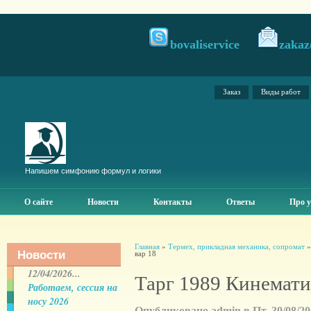
bovaliservice
zakaz
Заказ
Виды работ
Напишем симфонию формул и логики
О сайте
Новости
Контакты
Ответы
Про у
Главная
»
Термех, прикладная механика, сопромат
Новости
вар 18
12/04/2026...
Тарг 1989 Кинемати
Работаем, сессия на
носу 2026
Опубликовано admin в Пт, 30/08/201