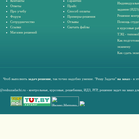
Контакты
Гарантии
Индивидуальн
Ответы
Прайс
задания (ИДЗ)
Про учебу
Способ оплаты
Решение конт
Форум
Примеры-решения
Сотрудничество
Отзывы
Помощь студе
Ссылки
Скачать файлы
и курсовые ра
Магазин решений
ТЭЦ - типовой
Как подготови
экзамену
Как сдать экз
Чтоб выполнить
задач решение
, так точно надобно умение. "Решу Задачи"
на заказ
- в э
@reshuzadachi.ru
-
контрольные,
курсовые
,
решебники,
ИДЗ,
РГР
,
решение задач на заказ дл