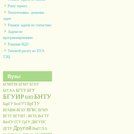
Решу термех
Теплотехника - решение
задач
Решаем задачи по статистике
Задачи по
программированию
Решение ИДЗ
Типовой расчет по ТОЭ-
ТЭЦ
Вузы
БГМПТК
БГМУ
БГПУ
БГТУ
БГУ
БГСХА
БГУИР
БНТУ
БИП
БрГТУ
БарГУ
БелГУТ
ВГКС
ВГАВМ
ВГАУ
ВГМУ
ВГТУ
ВГУИТ - ВГТА
ВоГТУ
ВятГУ
ГГУ
ГрГУ
ДВГУПС
Другой
ДГТУ
ИжГСХА