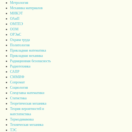
Метрология
Механика материалов
МИКЭТ
ОАиП
ОМТПЭ
ООМ
ОРЭиС
Охрана труда
Политология
Прикладная математика
Прикладная механика
Радиационная безопасность
Радиотехника
САПР
СММИФ
Сопромат
Социология
Спецглавы математики
Статистика
Теоретическая механика
Теория вероятностей и
матстатистика
Термодинамика
Техническая механика
ТЭС