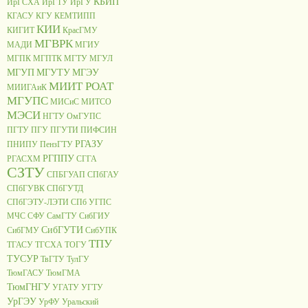
КБИП
ИрГСХА
ИрГТУ
ИрГУ
КГАСУ
КГУ
КЕМТИПП
КИИ
КИГИТ
КрасГМУ
МГВРК
МАДИ
МГИУ
МГПК
МГПТК
МГТУ
МГУЛ
МГУП
МГУТУ
МГЭУ
МИИТ РОАТ
МИИГАиК
МГУПС
МИСиС
МИТСО
МЭСИ
НГТУ
ОмГУПС
ПГТУ
ПГУ
ПГУТИ
ПИФСИН
РГАЗУ
ПНИПУ
ПензГТУ
РГППУ
РГАСХМ
СГГА
СЗТУ
СПБГУАП
СПбГАУ
СПбГУВК
СПбГУТД
СПбГЭТУ-ЛЭТИ
СПб УГПС
МЧС
СФУ
СамГТУ
СибГИУ
СибГУТИ
СибГМУ
СибУПК
ТПУ
ТГАСУ
ТГСХА
ТОГУ
ТУСУР
ТвГТУ
ТулГУ
ТюмГАСУ
ТюмГМА
ТюмГНГУ
УГАТУ
УГТУ
УрГЭУ
УрФУ
Уральский