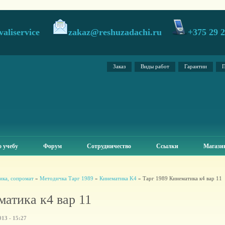
valiservice
zakaz@reshuzadachi.ru
+375 29 
Заказ
Виды работ
Гарантии
П
 учебу
Форум
Сотрудничество
Ссылки
Магази
ика, сопромат
»
Методичка Тарг 1989
»
Кинематика K4
» Тарг 1989 Кинематика к4 вар 11
матика к4 вар 11
13 - 15:27