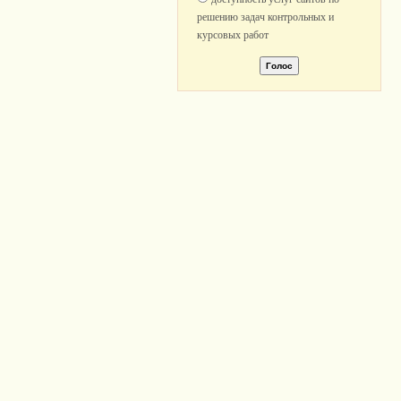
решению задач контрольных и
курсовых работ