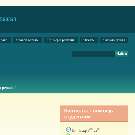
2560343
райс
Способ оплаты
Примеры-решения
Отзывы
Скачать файлы
н решений
Контакты - помощь
студентам
00
00
Пн - Вскр 9
-22