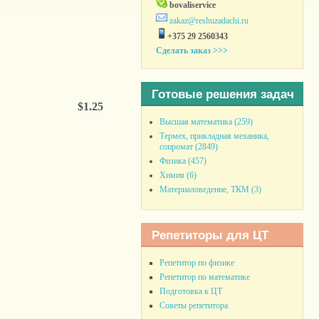
bovaliservice
zakaz@reshuzadachi.ru
+375 29 2560343
Сделать заказ >>>
Готовые решения задач
$1.25
Высшая математика (259)
Термех, прикладная механика,
сопромат (2849)
Физика (457)
Химия (6)
Материаловедение, ТКМ (3)
Репетиторы для ЦТ
Репетитор по физике
Репетитор по математике
Подготовка к ЦТ
Советы репетитора