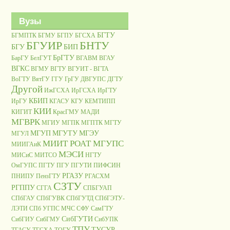
Вузы
БГТУ
БГМПТК
БГМУ
БГПУ
БГСХА
БГУИР
БНТУ
БГУ
БИП
БрГТУ
БарГУ
БелГУТ
ВГАВМ
ВГАУ
ВГКС
ВГМУ
ВГТУ
ВГУИТ - ВГТА
ВоГТУ
ВятГУ
ГГУ
ГрГУ
ДВГУПС
ДГТУ
Другой
ИжГСХА
ИрГСХА
ИрГТУ
КБИП
ИрГУ
КГАСУ
КГУ
КЕМТИПП
КИИ
КИГИТ
КрасГМУ
МАДИ
МГВРК
МГИУ
МГПК
МГПТК
МГТУ
МГУП
МГУТУ
МГЭУ
МГУЛ
МИИТ РОАТ МГУПС
МИИГАиК
МЭСИ
МИСиС
МИТСО
НГТУ
ОмГУПС
ПГТУ
ПГУ
ПГУТИ
ПИФСИН
РГАЗУ
ПНИПУ
ПензГТУ
РГАСХМ
СЗТУ
РГППУ
СГГА
СПБГУАП
СПбГАУ
СПбГУВК
СПбГУТД
СПбГЭТУ-
ЛЭТИ
СПб УГПС МЧС
СФУ
СамГТУ
СибГУТИ
СибГИУ
СибГМУ
СибУПК
ТПУ
ТУСУР