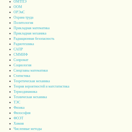
ОМТПЭ
ООМ
ОРЭиС
Охрана труда
Политология
Прикладная математика
Прикладная механика
Радиационная безопасность
Радиотехника
САПР
СММИФ
Сопромат
Социология
Спецглавы математики
Статистика
Теоретическая механика
Теория вероятностей и матстатистика
Термодинамика
Техническая механика
ТЭС
Физика
Философия
ФОЭТ
Химия
Численные методы