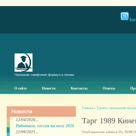
bo
Напишем симфонию формул и логики
О сайте
Новости
Контакты
Ответы
Про
Главная
»
Термех, прикладная механ
Новости
Тарг 1989 Кине
12/04/2026...
Работаем, сессия на носу 2026
21/09/2025...
Опубликовано admin в Пт, 30/08/20