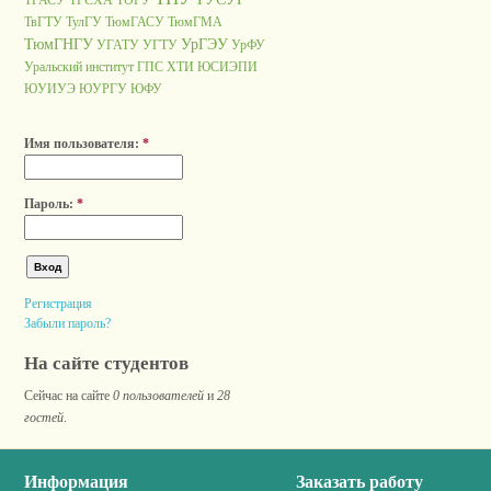
ТГАСУ
ТГСХА
ТОГУ
ТвГТУ
ТулГУ
ТюмГАСУ
ТюмГМА
ТюмГНГУ
УрГЭУ
УГАТУ
УГТУ
УрФУ
Уральский институт ГПС
ХТИ
ЮСИЭПИ
ЮУИУЭ
ЮУРГУ
ЮФУ
Имя пользователя:
*
Пароль:
*
Регистрация
Забыли пароль?
На сайте студентов
Сейчас на сайте
0 пользователей
и
28
гостей
.
Информация
Заказать работу