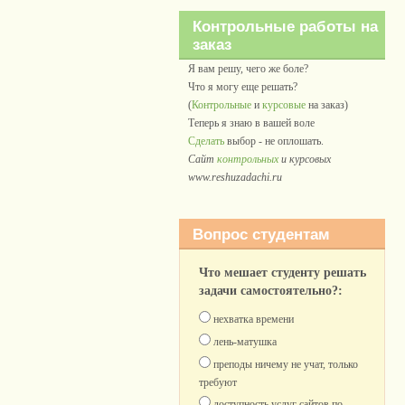
Контрольные работы на
заказ
Я вам решу, чего же боле?
Что я могу еще решать?
(
Контрольные
и
курсовые
на заказ)
Теперь я знаю в вашей воле
Сделать
выбор - не оплошать.
Сайт
контрольных
и курсовых
www.reshuzadachi.ru
Вопрос студентам
Что мешает студенту решать
задачи самостоятельно?:
нехватка времени
лень-матушка
преподы ничему не учат, только
требуют
доступность услуг сайтов по