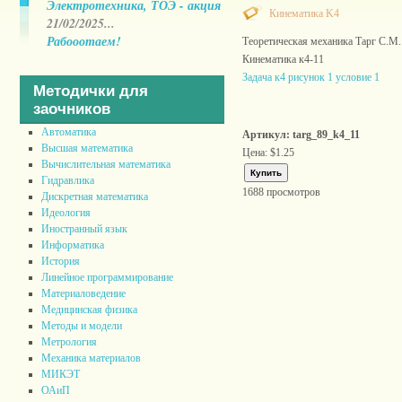
Электротехника, ТОЭ - акция
Кинематика K4
21/02/2025...
Рабооотаем!
Теоретическая механика Тарг С.М.
Кинематика к4-11
Задача к4 рисунок 1 условие 1
Методички для
заочников
Автоматика
Артикул: targ_89_k4_11
Высшая математика
Цена:
$1.25
Вычислительная математика
Гидравлика
1688 просмотров
Дискретная математика
Идеология
Иностранный язык
Информатика
История
Линейное программирование
Материаловедение
Медицинская физика
Методы и модели
Метрология
Механика материалов
МИКЭТ
ОАиП