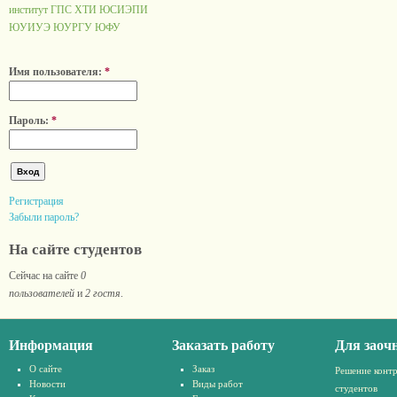
институт ГПС
ХТИ
ЮСИЭПИ
ЮУИУЭ
ЮУРГУ
ЮФУ
Имя пользователя:
*
Пароль:
*
Регистрация
Забыли пароль?
На сайте студентов
Сейчас на сайте
0
пользователей
и
2 гостя
.
Информация
Заказать работу
Для заоч
О сайте
Заказ
Решение конт
Новости
Виды работ
студентов