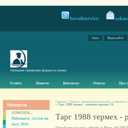
bovaliservice
zakaz
Заказ
Виды работ
Напишем симфонию формул и логики
О сайте
Новости
Контакты
Ответы
Про у
Главная
»
Термех, прикладная механика, сопромат
Новости
» Тарг 1988 термех - решение вариант 16
12/04/2026...
Тарг 1988 термех - 
Работаем, сессия на
носу 2026
Опубликовано admin в Втр, 01/10/20