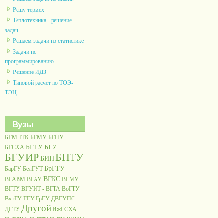
Решу термех
Теплотехника - решение
задач
Решаем задачи по статистике
Задачи по
программированию
Решение ИДЗ
Типовой расчет по ТОЭ-
ТЭЦ
Вузы
БГМПТК
БГМУ
БГПУ
БГТУ
БГУ
БГСХА
БГУИР
БНТУ
БИП
БрГТУ
БарГУ
БелГУТ
ВГКС
ВГАВМ
ВГАУ
ВГМУ
ВГТУ
ВГУИТ - ВГТА
ВоГТУ
ВятГУ
ГГУ
ГрГУ
ДВГУПС
Другой
ДГТУ
ИжГСХА