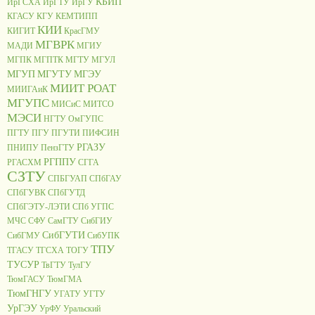
КБИП
ИрГСХА
ИрГТУ
ИрГУ
КГАСУ
КГУ
КЕМТИПП
КИИ
КИГИТ
КрасГМУ
МГВРК
МАДИ
МГИУ
МГПК
МГПТК
МГТУ
МГУЛ
МГУП
МГУТУ
МГЭУ
МИИТ РОАТ
МИИГАиК
МГУПС
МИСиС
МИТСО
МЭСИ
НГТУ
ОмГУПС
ПГТУ
ПГУ
ПГУТИ
ПИФСИН
РГАЗУ
ПНИПУ
ПензГТУ
РГППУ
РГАСХМ
СГГА
СЗТУ
СПБГУАП
СПбГАУ
СПбГУВК
СПбГУТД
СПбГЭТУ-ЛЭТИ
СПб УГПС
МЧС
СФУ
СамГТУ
СибГИУ
СибГУТИ
СибГМУ
СибУПК
ТПУ
ТГАСУ
ТГСХА
ТОГУ
ТУСУР
ТвГТУ
ТулГУ
ТюмГАСУ
ТюмГМА
ТюмГНГУ
УГАТУ
УГТУ
УрГЭУ
УрФУ
Уральский