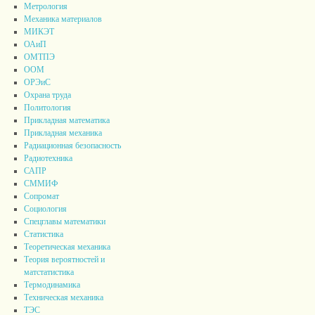
Метрология
Механика материалов
МИКЭТ
ОАиП
ОМТПЭ
ООМ
ОРЭиС
Охрана труда
Политология
Прикладная математика
Прикладная механика
Радиационная безопасность
Радиотехника
САПР
СММИФ
Сопромат
Социология
Спецглавы математики
Статистика
Теоретическая механика
Теория вероятностей и
матстатистика
Термодинамика
Техническая механика
ТЭС