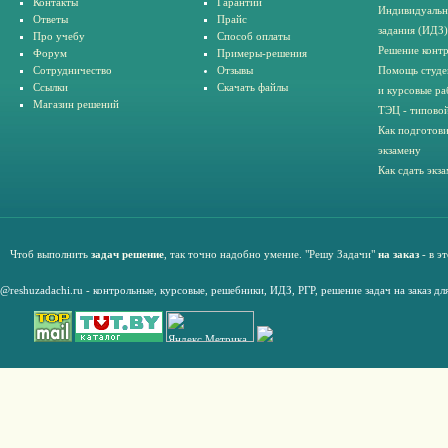
Контакты
Гарантии
Индивидуальн
Ответы
Прайс
задания (ИДЗ)
Про учебу
Способ оплаты
Решение конт
Форум
Примеры-решения
Сотрудничество
Отзывы
Помощь студе
Ссылки
Скачать файлы
и курсовые ра
Магазин решений
ТЭЦ - типовой
Как подготови
экзамену
Как сдать экз
Чтоб выполнить
задач решение
, так точно надобно умение. "Решу Задачи"
на заказ
- в э
@reshuzadachi.ru
-
контрольные,
курсовые
,
решебники,
ИДЗ,
РГР
,
решение задач на заказ дл