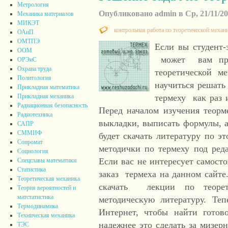
Метрология
Опубликовано admin в Ср, 21/11/201
Механика материалов
МИКЭТ
контрольная работа по теоретической механ
ОАиП
ОМТПЭ
Если вы студент-
ООМ
может вам про
ОРЭиС
Охрана труда
теоретической ме
Политология
научиться решать
Прикладная математика
Прикладная механика
термеху как раз 
Радиационная безопасность
Перед началом изучения теорм
Радиотехника
выкладки, выписать формулы, 
САПР
СММИФ
будет скачать литературу по 
Сопромат
методички по термеху под ре
Социология
Если вас не интересует самосто
Спецглавы математики
Статистика
заказ термеха на данном сайте
Теоретическая механика
скачать лекции по теорет
Теория вероятностей и
матстатистика
методическую литературу. Те
Термодинамика
Интернет, чтобы найти готов
Техническая механика
надежнее это сделать за мизерн
ТЭС