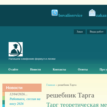
bovaliservice
zakaz
Заказ
Виды работ
Напишем симфонию формул и логики
О сайте
Новости
Контакты
Ответы
Про у
Главная
» решебник Тарга
Новости
решебник Тарга
12/04/2026...
Работаем, сессия на
Тарг теоретическая м
носу 2026