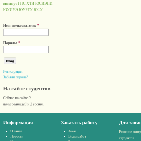
институт ГПС
ХТИ
ЮСИЭПИ
ЮУИУЭ
ЮУРГУ
ЮФУ
Имя пользователя:
*
Пароль:
*
Регистрация
Забыли пароль?
На сайте студентов
Сейчас на сайте
0
пользователей
и
2 гостя
.
Информация
Заказать работу
Для заоч
О сайте
Заказ
Решение конт
Новости
Виды работ
студентов