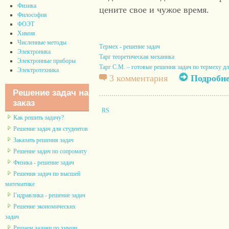
Физика
цените свое и чужое время.
Философия
ФОЭТ
Химия
Численные методы
Термех - решение задач
Электроника
Тарг теоретическая механика
Электронные приборы
Тарг С.М. – готовые решения задач по термеху д
Электротехника
3 комментария
Подробн
Решение задач на
заказ
Как решить задачу?
Решение задач для студентов
Заказать решения задач
Решение задач по сопромату
Физика - решение задач
Решения задач по высшей
математике
Гидравлика - решение задач
Решение экономических
задач
Решаем задачи по химии