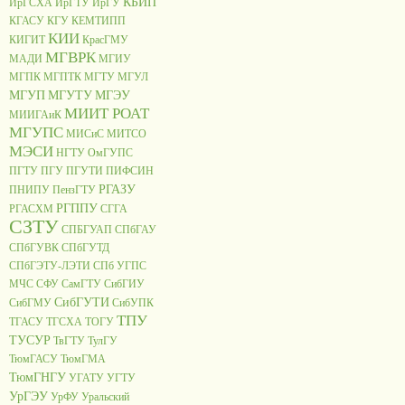
КБИП
ИрГСХА
ИрГТУ
ИрГУ
КГАСУ
КГУ
КЕМТИПП
КИИ
КИГИТ
КрасГМУ
МГВРК
МАДИ
МГИУ
МГПК
МГПТК
МГТУ
МГУЛ
МГУП
МГУТУ
МГЭУ
МИИТ РОАТ
МИИГАиК
МГУПС
МИСиС
МИТСО
МЭСИ
НГТУ
ОмГУПС
ПГТУ
ПГУ
ПГУТИ
ПИФСИН
РГАЗУ
ПНИПУ
ПензГТУ
РГППУ
РГАСХМ
СГГА
СЗТУ
СПБГУАП
СПбГАУ
СПбГУВК
СПбГУТД
СПбГЭТУ-ЛЭТИ
СПб УГПС
МЧС
СФУ
СамГТУ
СибГИУ
СибГУТИ
СибГМУ
СибУПК
ТПУ
ТГАСУ
ТГСХА
ТОГУ
ТУСУР
ТвГТУ
ТулГУ
ТюмГАСУ
ТюмГМА
ТюмГНГУ
УГАТУ
УГТУ
УрГЭУ
УрФУ
Уральский