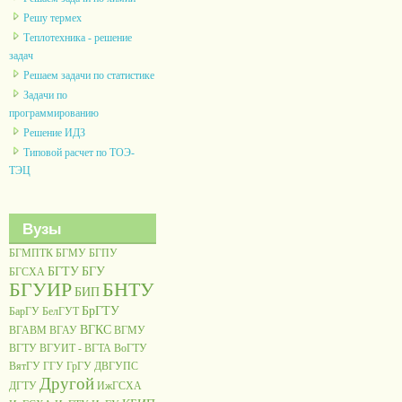
Решу термех
Теплотехника - решение
задач
Решаем задачи по статистике
Задачи по
программированию
Решение ИДЗ
Типовой расчет по ТОЭ-
ТЭЦ
Вузы
БГМПТК
БГМУ
БГПУ
БГТУ
БГУ
БГСХА
БГУИР
БНТУ
БИП
БрГТУ
БарГУ
БелГУТ
ВГКС
ВГАВМ
ВГАУ
ВГМУ
ВГТУ
ВГУИТ - ВГТА
ВоГТУ
ВятГУ
ГГУ
ГрГУ
ДВГУПС
Другой
ДГТУ
ИжГСХА