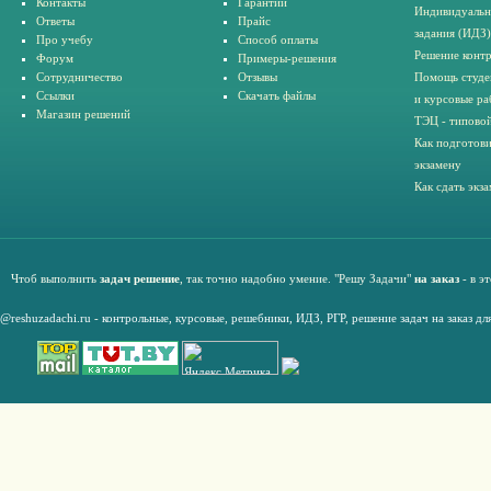
Контакты
Гарантии
Индивидуальн
Ответы
Прайс
задания (ИДЗ)
Про учебу
Способ оплаты
Решение конт
Форум
Примеры-решения
Сотрудничество
Отзывы
Помощь студе
Ссылки
Скачать файлы
и курсовые ра
Магазин решений
ТЭЦ - типовой
Как подготови
экзамену
Как сдать экз
Чтоб выполнить
задач решение
, так точно надобно умение. "Решу Задачи"
на заказ
- в э
@reshuzadachi.ru
-
контрольные,
курсовые
,
решебники,
ИДЗ,
РГР
,
решение задач на заказ дл