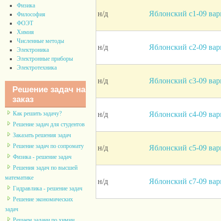
Физика
н/д
Яблонский с1-09 вар
Философия
ФОЭТ
Химия
Численные методы
н/д
Яблонский с2-09 вар
Электроника
Электронные приборы
Электротехника
н/д
Яблонский с3-09 вар
Решение задач на
заказ
н/д
Яблонский с4-09 вар
Как решить задачу?
Решение задач для студентов
Заказать решения задач
Решение задач по сопромату
н/д
Яблонский с5-09 вар
Физика - решение задач
Решения задач по высшей
математике
н/д
Яблонский с7-09 вар
Гидравлика - решение задач
Решение экономических
задач
Решаем задачи по химии