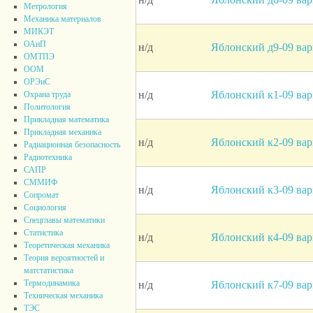
Метрология
Механика материалов
МИКЭТ
ОАиП
н/д
Яблонский д9-09 вар
ОМТПЭ
ООМ
ОРЭиС
н/д
Яблонский к1-09 вар
Охрана труда
Политология
Прикладная математика
Прикладная механика
н/д
Яблонский к2-09 вар
Радиационная безопасность
Радиотехника
САПР
СММИФ
н/д
Яблонский к3-09 вар
Сопромат
Социология
Спецглавы математики
Статистика
н/д
Яблонский к4-09 вар
Теоретическая механика
Теория вероятностей и
матстатистика
Термодинамика
н/д
Яблонский к7-09 вар
Техническая механика
ТЭС