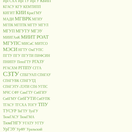
КБИП
ИрГСХА
ИрГТУ
ИрГУ
КГАСУ
КГУ
КЕМТИПП
КИИ
КИГИТ
КрасГМУ
МГВРК
МАДИ
МГИУ
МГПК
МГПТК
МГТУ
МГУЛ
МГУП
МГУТУ
МГЭУ
МИИТ РОАТ
МИИГАиК
МГУПС
МИСиС
МИТСО
МЭСИ
НГТУ
ОмГУПС
ПГТУ
ПГУ
ПГУТИ
ПИФСИН
РГАЗУ
ПНИПУ
ПензГТУ
РГППУ
РГАСХМ
СГГА
СЗТУ
СПБГУАП
СПбГАУ
СПбГУВК
СПбГУТД
СПбГЭТУ-ЛЭТИ
СПб УГПС
МЧС
СФУ
СамГТУ
СибГИУ
СибГУТИ
СибГМУ
СибУПК
ТПУ
ТГАСУ
ТГСХА
ТОГУ
ТУСУР
ТвГТУ
ТулГУ
ТюмГАСУ
ТюмГМА
ТюмГНГУ
УГАТУ
УГТУ
УрГЭУ
УрФУ
Уральский