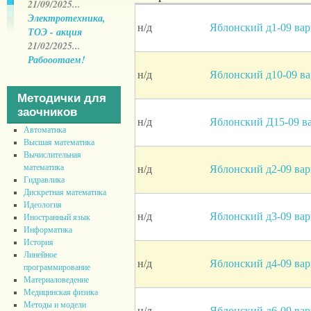
21/09/2025...
Электротехника,
н/д
Яблонский д1-09 вар
ТОЭ - акция
21/02/2025...
Рабооотаем!
н/д
Яблонский д10-09 ва
Методички для
заочников
н/д
Яблонский Д15-09 в
Автоматика
Высшая математика
Вычислительная
математика
н/д
Яблонский д2-09 вар
Гидравлика
Дискретная математика
Идеология
н/д
Яблонский д3-09 вар
Иностранный язык
Информатика
История
Линейное
н/д
Яблонский д4-09 вар
программирование
Материаловедение
Медицинская физика
Методы и модели
н/д
Яблонский д6-09 вар