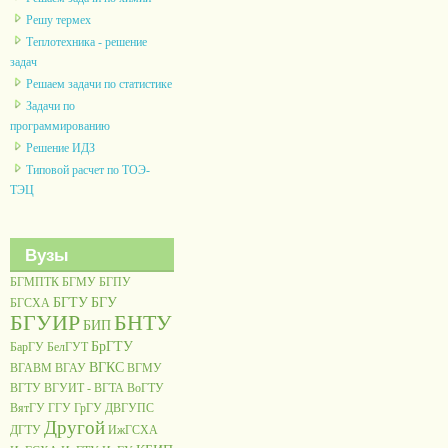
Решу термех
Теплотехника - решение
задач
Решаем задачи по статистике
Задачи по
программированию
Решение ИДЗ
Типовой расчет по ТОЭ-
ТЭЦ
Вузы
БГМПТК
БГМУ
БГПУ
БГТУ
БГУ
БГСХА
БГУИР
БНТУ
БИП
БрГТУ
БарГУ
БелГУТ
ВГКС
ВГАВМ
ВГАУ
ВГМУ
ВГТУ
ВГУИТ - ВГТА
ВоГТУ
ВятГУ
ГГУ
ГрГУ
ДВГУПС
Другой
ДГТУ
ИжГСХА