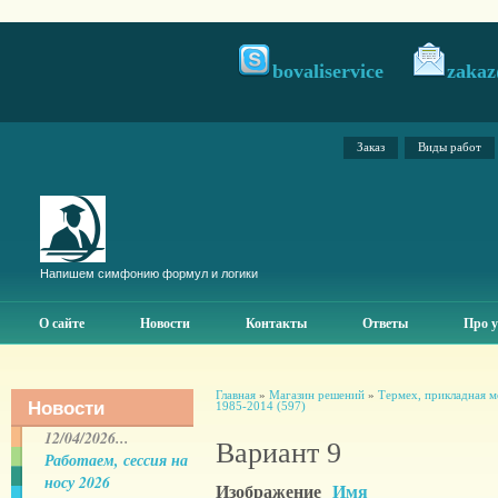
bovaliservice
zakaz
Заказ
Виды работ
Напишем симфонию формул и логики
О сайте
Новости
Контакты
Ответы
Про у
Главная
»
Магазин решений
»
Термех, прикладная м
Новости
1985-2014 (597)
12/04/2026...
Вариант 9
Работаем, сессия на
носу 2026
Изображение
Имя