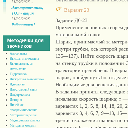
21/09/2025...
Электротехника,
Вариант 23
ТОЭ - акция
21/02/2025...
Задание Д6-23
Рабооотаем!
Применение основных теорем д
материальной точки
Методички для
Шарик, принимаемый за материа
заочников
внутри трубки, ось которой рас
Автоматика
135—137). Найти скорость шари
Высшая математика
на стенку трубки в положении 
Вычислительная
математика
траектории пренебречь. В варианта
Гидравлика
шарик, пройдя путь ho, отделяе
Дискретная математика
Необходимые для решения данны
Идеология
Иностранный язык
В задании приняты следующие 
Информатика
начальная скорость шарика; т —
История
Линейное
вариантах 1, 2, 5, 8, 14, 18, 20, 
программирование
вариантах 3, 4, 6, 7, 9—13, 15—1
Материаловедение
трения скольжения шарика по с
Медицинская физика
Методы и модели
пружины; h — наибольшее сжат