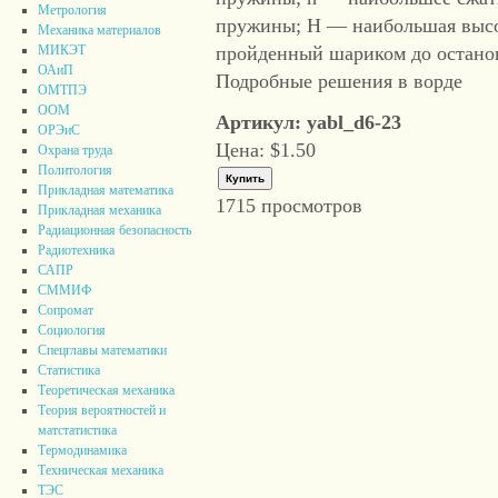
Метрология
пружины; Н — наибольшая высо
Механика материалов
пройденный шариком до остано
МИКЭТ
ОАиП
Подробные решения в ворде
ОМТПЭ
ООМ
Артикул: yabl_d6-23
ОРЭиС
Цена:
$1.50
Охрана труда
Политология
Прикладная математика
1715 просмотров
Прикладная механика
Радиационная безопасность
Радиотехника
САПР
СММИФ
Сопромат
Социология
Спецглавы математики
Статистика
Теоретическая механика
Теория вероятностей и
матстатистика
Термодинамика
Техническая механика
ТЭС