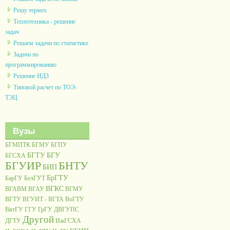
Решу термех
Теплотехника - решение
задач
Решаем задачи по статистике
Задачи по
программированию
Решение ИДЗ
Типовой расчет по ТОЭ-
ТЭЦ
Вузы
БГМПТК
БГМУ
БГПУ
БГТУ
БГУ
БГСХА
БГУИР
БНТУ
БИП
БрГТУ
БарГУ
БелГУТ
ВГКС
ВГАВМ
ВГАУ
ВГМУ
ВГТУ
ВГУИТ - ВГТА
ВоГТУ
ВятГУ
ГГУ
ГрГУ
ДВГУПС
Другой
ДГТУ
ИжГСХА