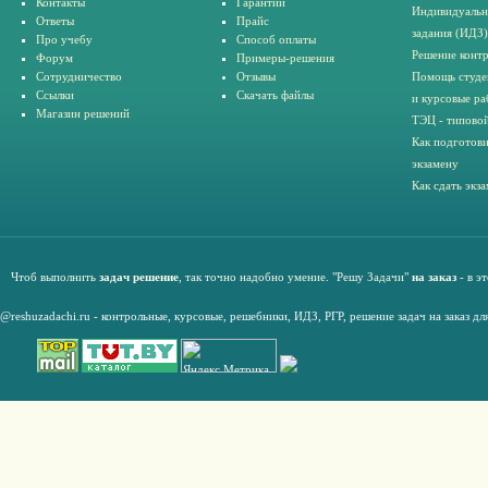
Контакты
Гарантии
Индивидуальн
Ответы
Прайс
задания (ИДЗ)
Про учебу
Способ оплаты
Решение конт
Форум
Примеры-решения
Сотрудничество
Отзывы
Помощь студе
Ссылки
Скачать файлы
и курсовые ра
Магазин решений
ТЭЦ - типовой
Как подготови
экзамену
Как сдать экз
Чтоб выполнить
задач решение
, так точно надобно умение. "Решу Задачи"
на заказ
- в э
@reshuzadachi.ru
-
контрольные,
курсовые
,
решебники,
ИДЗ,
РГР
,
решение задач на заказ дл