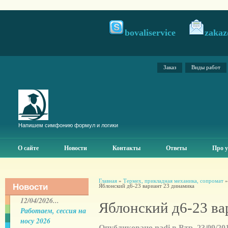
bovaliservice
zakaz
Заказ
Виды работ
Напишем симфонию формул и логики
О сайте
Новости
Контакты
Ответы
Про у
Главная
»
Термех, прикладная механика, сопромат
Новости
Яблонский д6-23 вариант 23 динамика
12/04/2026...
Яблонский д6-23 ва
Работаем, сессия на
носу 2026
Опубликовано nadi в Втр, 23/09/201