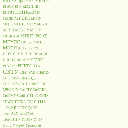
КБИП
ИрГСХА
ИрГТУ
ИрГУ
КГАСУ
КГУ
КЕМТИПП
КИИ
КИГИТ
КрасГМУ
МГВРК
МАДИ
МГИУ
МГПК
МГПТК
МГТУ
МГУЛ
МГУП
МГУТУ
МГЭУ
МИИТ РОАТ
МИИГАиК
МГУПС
МИСиС
МИТСО
МЭСИ
НГТУ
ОмГУПС
ПГТУ
ПГУ
ПГУТИ
ПИФСИН
РГАЗУ
ПНИПУ
ПензГТУ
РГППУ
РГАСХМ
СГГА
СЗТУ
СПБГУАП
СПбГАУ
СПбГУВК
СПбГУТД
СПбГЭТУ-ЛЭТИ
СПб УГПС
МЧС
СФУ
СамГТУ
СибГИУ
СибГУТИ
СибГМУ
СибУПК
ТПУ
ТГАСУ
ТГСХА
ТОГУ
ТУСУР
ТвГТУ
ТулГУ
ТюмГАСУ
ТюмГМА
ТюмГНГУ
УГАТУ
УГТУ
УрГЭУ
УрФУ
Уральский