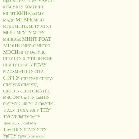
КБИП
ИрГСХА
ИрГТУ
ИрГУ
КГАСУ
КГУ
КЕМТИПП
КИИ
КИГИТ
КрасГМУ
МГВРК
МАДИ
МГИУ
МГПК
МГПТК
МГТУ
МГУЛ
МГУП
МГУТУ
МГЭУ
МИИТ РОАТ
МИИГАиК
МГУПС
МИСиС
МИТСО
МЭСИ
НГТУ
ОмГУПС
ПГТУ
ПГУ
ПГУТИ
ПИФСИН
РГАЗУ
ПНИПУ
ПензГТУ
РГППУ
РГАСХМ
СГГА
СЗТУ
СПБГУАП
СПбГАУ
СПбГУВК
СПбГУТД
СПбГЭТУ-ЛЭТИ
СПб УГПС
МЧС
СФУ
СамГТУ
СибГИУ
СибГУТИ
СибГМУ
СибУПК
ТПУ
ТГАСУ
ТГСХА
ТОГУ
ТУСУР
ТвГТУ
ТулГУ
ТюмГАСУ
ТюмГМА
ТюмГНГУ
УГАТУ
УГТУ
УрГЭУ
УрФУ
Уральский