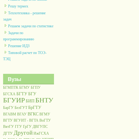
Решу термех
Теплотехника - решение
задач
Решаем задачи по статистике
Задачи по
программированию
Решение ИДЗ
Типовой расчет по ТОЭ-
ТЭЦ
Вузы
БГМПТК
БГМУ
БГПУ
БГТУ
БГУ
БГСХА
БГУИР
БНТУ
БИП
БрГТУ
БарГУ
БелГУТ
ВГКС
ВГАВМ
ВГАУ
ВГМУ
ВГТУ
ВГУИТ - ВГТА
ВоГТУ
ВятГУ
ГГУ
ГрГУ
ДВГУПС
Другой
ДГТУ
ИжГСХА