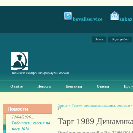
bovaliservice
zakaz
Заказ
Виды работ
Напишем симфонию формул и логики
О сайте
Новости
Контакты
Ответы
Про у
Главная
»
Термех, прикладная механика, сопромат
Новости
27
12/04/2026...
Тарг 1989 Динамика
Работаем, сессия на
носу 2026
Опубликовано nadi в Вс, 22/06/2014 