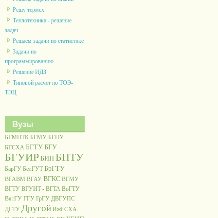
Решу термех
Теплотехника - решение
задач
Решаем задачи по статистике
Задачи по
программированию
Решение ИДЗ
Типовой расчет по ТОЭ-
ТЭЦ
Вузы
БГМПТК
БГМУ
БГПУ
БГТУ
БГУ
БГСХА
БГУИР
БНТУ
БИП
БрГТУ
БарГУ
БелГУТ
ВГКС
ВГАВМ
ВГАУ
ВГМУ
ВГТУ
ВГУИТ - ВГТА
ВоГТУ
ВятГУ
ГГУ
ГрГУ
ДВГУПС
Другой
ДГТУ
ИжГСХА