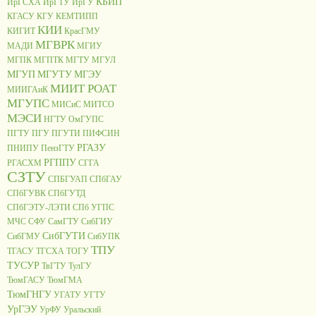
КБИП
ИрГСХА
ИрГТУ
ИрГУ
КГАСУ
КГУ
КЕМТИПП
КИИ
КИГИТ
КрасГМУ
МГВРК
МАДИ
МГИУ
МГПК
МГПТК
МГТУ
МГУЛ
МГУП
МГУТУ
МГЭУ
МИИТ РОАТ
МИИГАиК
МГУПС
МИСиС
МИТСО
МЭСИ
НГТУ
ОмГУПС
ПГТУ
ПГУ
ПГУТИ
ПИФСИН
РГАЗУ
ПНИПУ
ПензГТУ
РГППУ
РГАСХМ
СГГА
СЗТУ
СПБГУАП
СПбГАУ
СПбГУВК
СПбГУТД
СПбГЭТУ-ЛЭТИ
СПб УГПС
МЧС
СФУ
СамГТУ
СибГИУ
СибГУТИ
СибГМУ
СибУПК
ТПУ
ТГАСУ
ТГСХА
ТОГУ
ТУСУР
ТвГТУ
ТулГУ
ТюмГАСУ
ТюмГМА
ТюмГНГУ
УГАТУ
УГТУ
УрГЭУ
УрФУ
Уральский