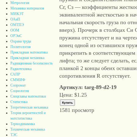
Метрология
Сг, Сз — коэффициенты жестко
Механика материалов
эквивалентной жесткостью в на
МИКЭТ
ОАиП
начальная скорость груза по от
ОМТПЭ
вверх). Прочерк в столбцах Си 
ООМ
ОРЭиС
пружина отсутствует и на черте
Охрана труда
конец одной из оставшихся пруж
Политология
прикрепить в соответствующем м
Прикладная математика
Прикладная механика
лифта; то же следует сделать, 
Радиационная безопасность
планкой 2 концы обеих оставших
Радиотехника
САПР
сопротивления R отсутствует.
СММИФ
Сопромат
Артикул: targ-89-d2-19
Социология
Цена:
$1.25
Спецглавы математики
Статистика
Теоретическая механика
1581 просмотр
Теория вероятностей и
матстатистика
Термодинамика
Техническая механика
ТЭС