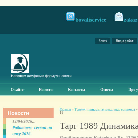
bovaliservice
zakaz
Заказ
Виды работ
Напишем симфонию формул и логики
О сайте
Новости
Контакты
Ответы
Про у
Главная
»
Термех, прикладная механика, сопромат
Новости
19
12/04/2026...
Тарг 1989 Динамика
Работаем, сессия на
носу 2026
Опубликовано Katerina в Вс, 22/06/