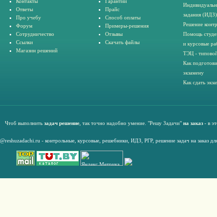
Контакты
Гарантии
Индивидуальн
Ответы
Прайс
задания (ИДЗ)
Про учебу
Способ оплаты
Решение конт
Форум
Примеры-решения
Сотрудничество
Отзывы
Помощь студе
Ссылки
Скачать файлы
и курсовые ра
Магазин решений
ТЭЦ - типовой
Как подготови
экзамену
Как сдать экз
Чтоб выполнить
задач решение
, так точно надобно умение. "Решу Задачи"
на заказ
- в э
@reshuzadachi.ru
-
контрольные,
курсовые
,
решебники,
ИДЗ,
РГР
,
решение задач на заказ дл