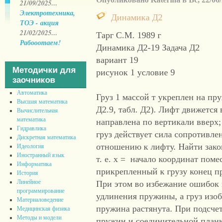
21/09/2025...
Электротехника,
Динамика Д2
ТОЭ - акция
21/02/2025...
Тарг С.М. 1989 г
Рабооотаем!
Динамика Д2-19 Задача Д2
вариант 19
Методички для
рисунок 1 условие 9
заочников
Автоматика
Груз 1 массой т укреплен на пр
Высшая математика
Д2.9, табл. Д2). Лифт движется 
Вычислительная
математика
направлена по вертикали вверх;
Гидравлика
груз действует сила сопротивлен
Дискретная математика
отношению к лифту. Найти зако
Идеология
Иностранный язык
т. е. х = начало координат помес
Информатика
прикрепленный к грузу конец п
История
Линейное
При этом во избежание ошибок в
программирование
удлинения пружины, а груз изобр
Материаловедение
пружина растянута. При подсче
Медицинская физика
Методы и модели
пружин и соединительной планк