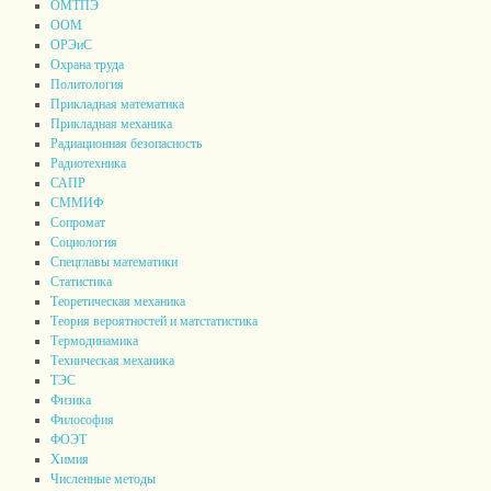
ОМТПЭ
ООМ
ОРЭиС
Охрана труда
Политология
Прикладная математика
Прикладная механика
Радиационная безопасность
Радиотехника
САПР
СММИФ
Сопромат
Социология
Спецглавы математики
Статистика
Теоретическая механика
Теория вероятностей и матстатистика
Термодинамика
Техническая механика
ТЭС
Физика
Философия
ФОЭТ
Химия
Численные методы