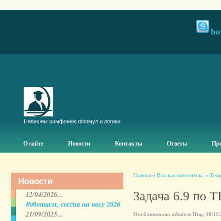
bo
Напишем симфонию формул и логики
О сайте
Новости
Контакты
Ответы
Про
Главная
»
Высшая математика
»
Теор
Новости
Задача 6.9 по
12/04/2026...
Работаем, сессия на носу 2026
21/09/2025...
Опубликовано admin в Пнд, 18/11/2