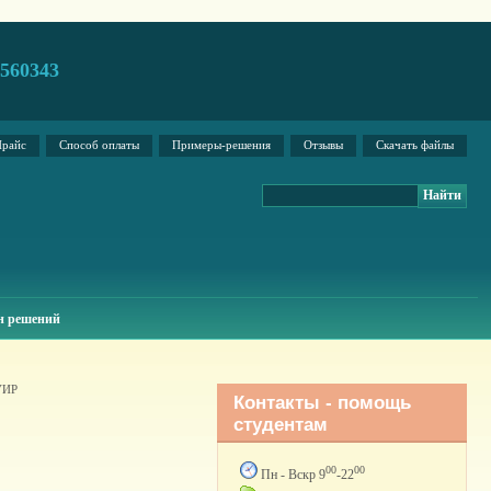
2560343
райс
Способ оплаты
Примеры-решения
Отзывы
Скачать файлы
н решений
УИР
Контакты - помощь
студентам
00
00
Пн - Вскр 9
-22