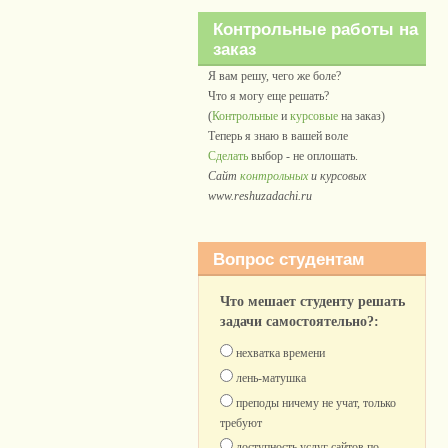
Контрольные работы на
заказ
Я вам решу, чего же боле?
Что я могу еще решать?
(
Контрольные
и
курсовые
на заказ)
Теперь я знаю в вашей воле
Сделать
выбор - не оплошать.
Сайт
контрольных
и курсовых
www.reshuzadachi.ru
Вопрос студентам
Что мешает студенту решать
задачи самостоятельно?:
нехватка времени
лень-матушка
преподы ничему не учат, только
требуют
доступность услуг сайтов по