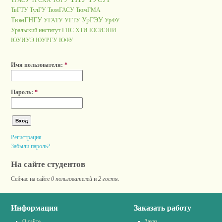
ТГАСУ
ТГСХА
ТОГУ
ТвГТУ
ТулГУ
ТюмГАСУ
ТюмГМА
ТюмГНГУ
УрГЭУ
УГАТУ
УГТУ
УрФУ
Уральский институт ГПС
ХТИ
ЮСИЭПИ
ЮУИУЭ
ЮУРГУ
ЮФУ
Имя пользователя:
*
Пароль:
*
Регистрация
Забыли пароль?
На сайте студентов
Сейчас на сайте
0 пользователей
и
2 гостя
.
Информация
Заказать работу
О сайте
Заказ