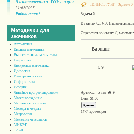
Электротехника, ТОЭ - акция
ТВИМС БГУИР - Задание 6
21/02/2025...
Рабооотаем!
Задача 6.
В задачах 6.1-6.30 (параметры зад
Методички для
Определить константу
С
, математи
заочников
Автоматика
Вариант
Высшая математика
Вычислительная математика
Гидравлика
Дискретная математика
6.9
Идеология
Иностранный язык
Информатика
История
Артикул: tvims_z6_9
Линейное программирование
Материаловедение
Цена:
$1.00
Медицинская физика
Методы и модели
1477 просмотров
Метрология
Механика материалов
МИКЭТ
ОАиП