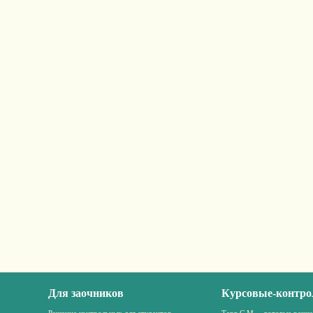
Для заочников
Курсовые-контро
Решение контрольных для студентов
Тарг С.М. – готовые решен