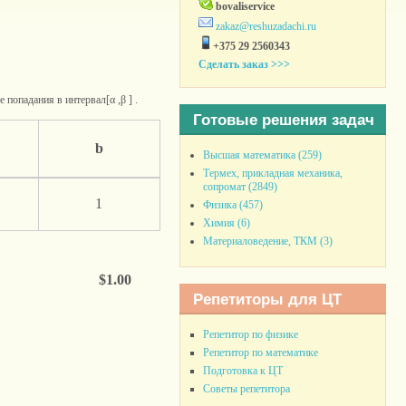
bovaliservice
zakaz@reshuzadachi.ru
+375 29 2560343
Сделать заказ >>>
попадания в интервал[α ,β ] .
Готовые решения задач
b
Высшая математика (259)
Термех, прикладная механика,
сопромат (2849)
1
Физика (457)
Химия (6)
Материаловедение, ТКМ (3)
$1.00
Репетиторы для ЦТ
Репетитор по физике
Репетитор по математике
Подготовка к ЦТ
Советы репетитора