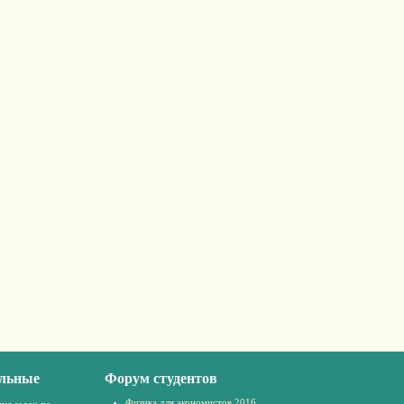
льные
Форум студентов
Физика для экономистов 2016
ия задач по