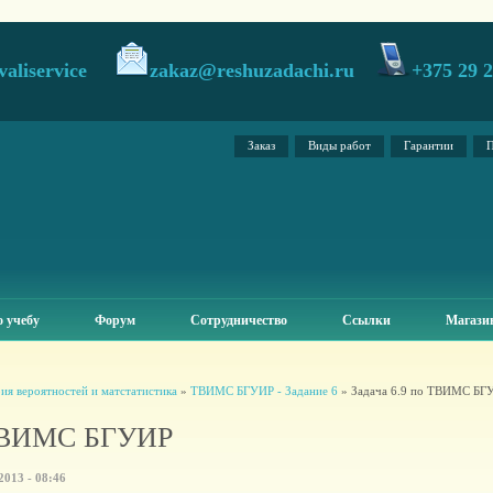
valiservice
zakaz@reshuzadachi.ru
+375 29 
Заказ
Виды работ
Гарантии
П
 учебу
Форум
Сотрудничество
Ссылки
Магази
ия вероятностей и матстатистика
»
ТВИМС БГУИР - Задание 6
» Задача 6.9 по ТВИМС БГ
 ТВИМС БГУИР
013 - 08:46