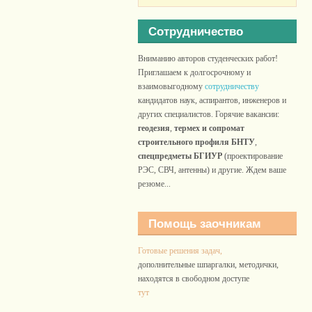
Сотрудничество
Вниманию авторов студенческих работ!
Приглашаем к долгосрочному и
взаимовыгодному
сотрудничеству
кандидатов наук, аспирантов, инженеров и
других специалистов. Горячие вакансии:
геодезия
,
термех и сопромат
строительного профиля БНТУ
,
спецпредметы БГИУР
(проектирование
РЭС, СВЧ, антенны) и другие. Ждем ваше
резюме...
Помощь заочникам
Готовые решения задач,
дополнительные шпаргалки, методички,
находятся в свободном доступе
тут