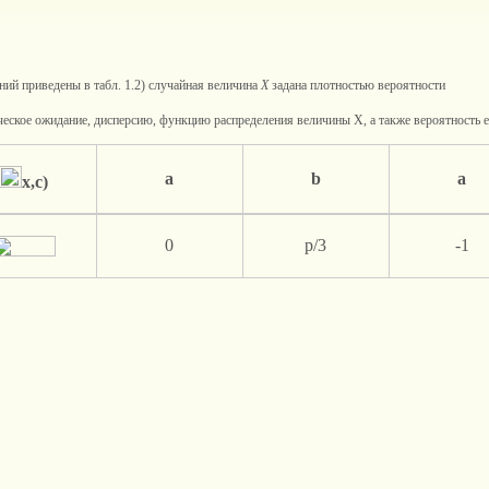
аний приведены в табл. 1.2) случайная величина
Х
задана плотностью вероятности
ческое ожидание, дисперсию, функцию распределения величины Х, а также вероятность ее 
a
b
a
x
,
c
)
0
p/3
-1