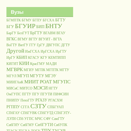
Вузы
БГТУ
БГМПТК
БГМУ
БГПУ
БГСХА
БГУИР
БНТУ
БГУ
БИП
БрГТУ
БарГУ
БелГУТ
ВГАВМ
ВГАУ
ВГКС
ВГМУ
ВГТУ
ВГУИТ - ВГТА
ВоГТУ
ВятГУ
ГГУ
ГрГУ
ДВГУПС
ДГТУ
Другой
ИжГСХА
ИрГСХА
ИрГТУ
КБИП
ИрГУ
КГАСУ
КГУ
КЕМТИПП
КИИ
КИГИТ
КрасГМУ
МАДИ
МГВРК
МГИУ
МГПК
МГПТК
МГТУ
МГУП
МГУТУ
МГЭУ
МГУЛ
МИИТ РОАТ МГУПС
МИИГАиК
МЭСИ
МИСиС
МИТСО
НГТУ
ОмГУПС
ПГТУ
ПГУ
ПГУТИ
ПИФСИН
РГАЗУ
ПНИПУ
ПензГТУ
РГАСХМ
СЗТУ
РГППУ
СГГА
СПБГУАП
СПбГАУ
СПбГУВК
СПбГУТД
СПбГЭТУ-
ЛЭТИ
СПб УГПС МЧС
СФУ
СамГТУ
СибГУТИ
СибГИУ
СибГМУ
СибУПК
ТПУ
ТУСУР