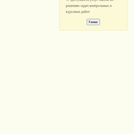
решению задач контрольных и
курсовых работ