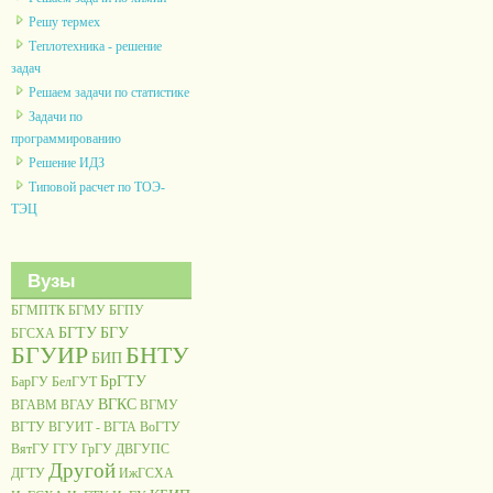
Решу термех
Теплотехника - решение
задач
Решаем задачи по статистике
Задачи по
программированию
Решение ИДЗ
Типовой расчет по ТОЭ-
ТЭЦ
Вузы
БГМПТК
БГМУ
БГПУ
БГТУ
БГУ
БГСХА
БГУИР
БНТУ
БИП
БрГТУ
БарГУ
БелГУТ
ВГКС
ВГАВМ
ВГАУ
ВГМУ
ВГТУ
ВГУИТ - ВГТА
ВоГТУ
ВятГУ
ГГУ
ГрГУ
ДВГУПС
Другой
ДГТУ
ИжГСХА