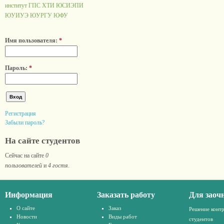
институт ГПС
ХТИ
ЮСИЭПИ
ЮУИУЭ
ЮУРГУ
ЮФУ
Имя пользователя:
*
Пароль:
*
Регистрация
Забыли пароль?
На сайте студентов
Сейчас на сайте
0
пользователей
и
4 гостя
.
Информация
Заказать работу
Для заоч
О сайте
Заказ
Решение конт
Новости
Виды работ
студентов