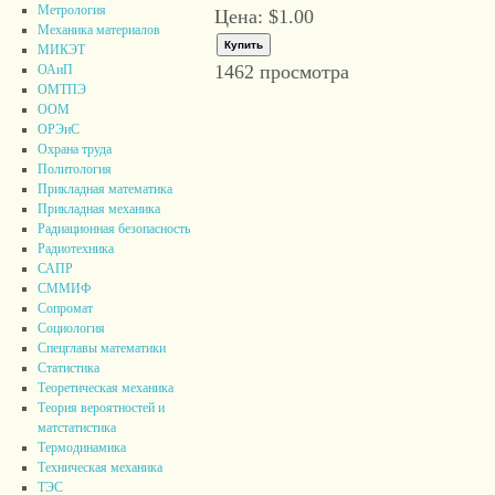
Метрология
Цена:
$1.00
Механика материалов
МИКЭТ
1462 просмотра
ОАиП
ОМТПЭ
ООМ
ОРЭиС
Охрана труда
Политология
Прикладная математика
Прикладная механика
Радиационная безопасность
Радиотехника
САПР
СММИФ
Сопромат
Социология
Спецглавы математики
Статистика
Теоретическая механика
Теория вероятностей и
матстатистика
Термодинамика
Техническая механика
ТЭС