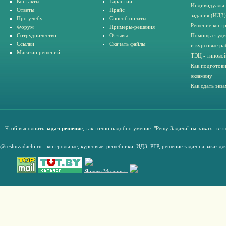
Контакты
Гарантии
Индивидуальн
Ответы
Прайс
задания (ИДЗ)
Про учебу
Способ оплаты
Решение конт
Форум
Примеры-решения
Сотрудничество
Отзывы
Помощь студе
Ссылки
Скачать файлы
и курсовые ра
Магазин решений
ТЭЦ - типовой
Как подготови
экзамену
Как сдать экз
Чтоб выполнить
задач решение
, так точно надобно умение. "Решу Задачи"
на заказ
- в э
@reshuzadachi.ru
-
контрольные,
курсовые
,
решебники,
ИДЗ,
РГР
,
решение задач на заказ дл