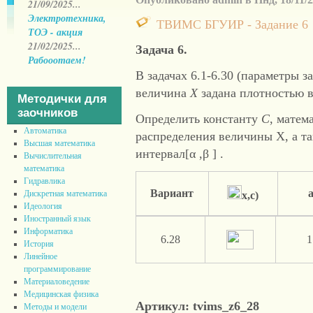
21/09/2025...
Электротехника,
ТВИМС БГУИР - Задание 6
ТОЭ - акция
21/02/2025...
Задача 6.
Рабооотаем!
В задачах 6.1-6.30 (параметры з
величина
Х
задана плотностью 
Методички для
заочников
Определить константу
С
, матем
Автоматика
распределения величины Х, а та
Высшая математика
интервал[α ,β ] .
Вычислительная
математика
Гидравлика
Вариант
Дискретная математика
x
,
c
)
Идеология
Иностранный язык
Информатика
6.28
1
История
Линейное
программирование
Материаловедение
Медицинская физика
Артикул: tvims_z6_28
Методы и модели