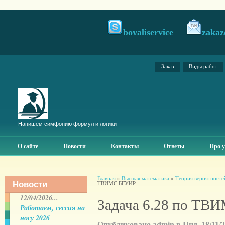
bovaliservice
zakaz
Заказ
Виды работ
Напишем симфонию формул и логики
О сайте
Новости
Контакты
Ответы
Про у
Главная
»
Высшая математика
»
Теория вероятносте
Новости
ТВИМС БГУИР
12/04/2026...
Задача 6.28 по Т
Работаем, сессия на
носу 2026
Опубликовано admin в Пнд, 18/11/20