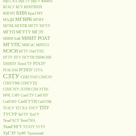
КБИП
ИрГСХА
ИрГТУ
ИрГУ
КГАСУ
КГУ
КЕМТИПП
КИИ
КИГИТ
КрасГМУ
МГВРК
МАДИ
МГИУ
МГПК
МГПТК
МГТУ
МГУЛ
МГУП
МГУТУ
МГЭУ
МИИТ РОАТ
МИИГАиК
МГУПС
МИСиС
МИТСО
МЭСИ
НГТУ
ОмГУПС
ПГТУ
ПГУ
ПГУТИ
ПИФСИН
РГАЗУ
ПНИПУ
ПензГТУ
РГППУ
РГАСХМ
СГГА
СЗТУ
СПБГУАП
СПбГАУ
СПбГУВК
СПбГУТД
СПбГЭТУ-ЛЭТИ
СПб УГПС
МЧС
СФУ
СамГТУ
СибГИУ
СибГУТИ
СибГМУ
СибУПК
ТПУ
ТГАСУ
ТГСХА
ТОГУ
ТУСУР
ТвГТУ
ТулГУ
ТюмГАСУ
ТюмГМА
ТюмГНГУ
УГАТУ
УГТУ
УрГЭУ
УрФУ
Уральский