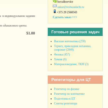
bovaliservice
zakaz@reshuzadachi.ru
+375 29 2560343
ы в индивидуальном задании
Сделать заказ >>>
ут одинакового цвета.
Готовые решения задач
$1.00
Высшая математика (259)
Термех, прикладная механика,
сопромат (2849)
Физика (457)
Химия (6)
Материаловедение, ТКМ (3)
Репетиторы для ЦТ
Репетитор по физике
Репетитор по математике
Подготовка к ЦТ
Советы репетитора