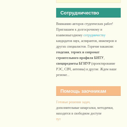
Сотрудничество
Вниманию авторов студенческих работ!
Приглашаем к долгосрочному и
взаимовыгодному
сотрудничеству
кандидатов наук, аспирантов, инженеров и
других специалистов. Горячие вакансии:
геодезия
,
термех и сопромат
строительного профиля БНТУ
,
спецпредметы БГИУР
(проектирование
РЭС, СВЧ, антенны) и другие. Ждем ваше
резюме...
Помощь заочникам
Готовые решения задач,
дополнительные шпаргалки, методички,
находятся в свободном доступе
тут