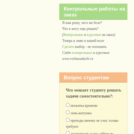
Контрольные работы на
заказ
Я вам решу, чего же боле?
Что я могу еще решать?
(
Контрольные
и
курсовые
на заказ)
Теперь я знаю в вашей воле
Сделать
выбор - не оплошать.
Сайт
контрольных
и курсовых
www.reshuzadachi.ru
Вопрос студентам
Что мешает студенту решать
задачи самостоятельно?:
нехватка времени
лень-матушка
преподы ничему не учат, только
требуют
доступность услуг сайтов по