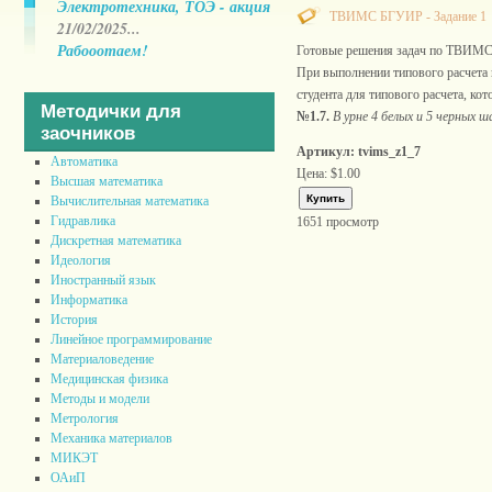
Электротехника, ТОЭ - акция
ТВИМС БГУИР - Задание 1
21/02/2025...
Рабооотаем!
Готовые решения задач по ТВИМС
При выполнении типового расчета
студента для типового расчета, кот
Методички для
№1.7.
В урне 4 белых и 5 черных
заочников
Артикул: tvims_z1_7
Автоматика
Цена:
$1.00
Высшая математика
Вычислительная математика
Гидравлика
1651 просмотр
Дискретная математика
Идеология
Иностранный язык
Информатика
История
Линейное программирование
Материаловедение
Медицинская физика
Методы и модели
Метрология
Механика материалов
МИКЭТ
ОАиП