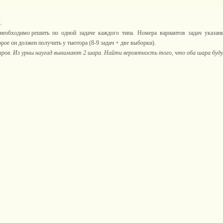
.
 необходимо решить по одной задаче каждого типа. Номера вариантов задач указан
орое он должен получить у тьютора (8-9 задач + две выборки).
 шаров. Из урны наугад вынимают 2 шара. Найти вероятность того, что оба шара буд