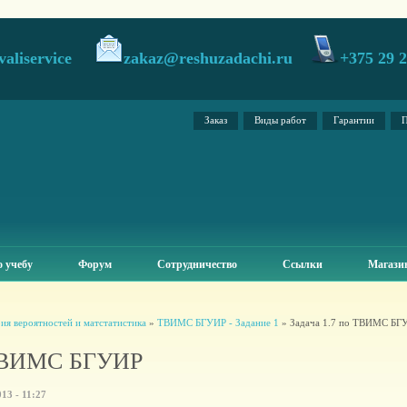
valiservice
zakaz@reshuzadachi.ru
+375 29 
Заказ
Виды работ
Гарантии
П
 учебу
Форум
Сотрудничество
Ссылки
Магази
ия вероятностей и матстатистика
»
ТВИМС БГУИР - Задание 1
» Задача 1.7 по ТВИМС БГ
 ТВИМС БГУИР
13 - 11:27