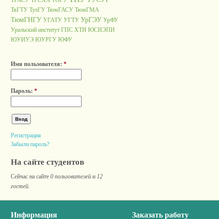
ТГАСУ
ТГСХА
ТОГУ
ТвГТУ
ТулГУ
ТюмГАСУ
ТюмГМА
ТюмГНГУ
УрГЭУ
УГАТУ
УГТУ
УрФУ
Уральский институт ГПС
ХТИ
ЮСИЭПИ
ЮУИУЭ
ЮУРГУ
ЮФУ
Имя пользователя:
*
Пароль:
*
Регистрация
Забыли пароль?
На сайте студентов
Сейчас на сайте
0 пользователей
и
12
гостей
.
Информация
Заказать работу