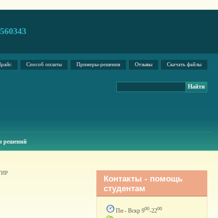
2560343
райс
Способ оплаты
Примеры-решения
Отзывы
Скачать файлы
н решений
УИР
Контакты - помощь
студентам
00
00
Пн - Вскр 9
-22