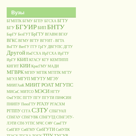
Вузы
БГТУ
БГМПТК
БГМУ
БГПУ
БГСХА
БГУИР
БНТУ
БГУ
БИП
БрГТУ
БарГУ
БелГУТ
ВГАВМ
ВГАУ
ВГКС
ВГМУ
ВГТУ
ВГУИТ - ВГТА
ВоГТУ
ВятГУ
ГГУ
ГрГУ
ДВГУПС
ДГТУ
Другой
ИжГСХА
ИрГСХА
ИрГТУ
КБИП
ИрГУ
КГАСУ
КГУ
КЕМТИПП
КИИ
КИГИТ
КрасГМУ
МАДИ
МГВРК
МГИУ
МГПК
МГПТК
МГТУ
МГУП
МГУТУ
МГЭУ
МГУЛ
МИИТ РОАТ МГУПС
МИИГАиК
МЭСИ
МИСиС
МИТСО
НГТУ
ОмГУПС
ПГТУ
ПГУ
ПГУТИ
ПИФСИН
РГАЗУ
ПНИПУ
ПензГТУ
РГАСХМ
СЗТУ
РГППУ
СГГА
СПБГУАП
СПбГАУ
СПбГУВК
СПбГУТД
СПбГЭТУ-
ЛЭТИ
СПб УГПС МЧС
СФУ
СамГТУ
СибГУТИ
СибГИУ
СибГМУ
СибУПК
ТПУ
ТУСУР