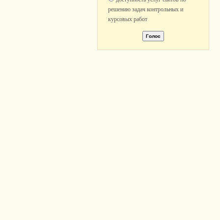
решению задач контрольных и
курсовых работ