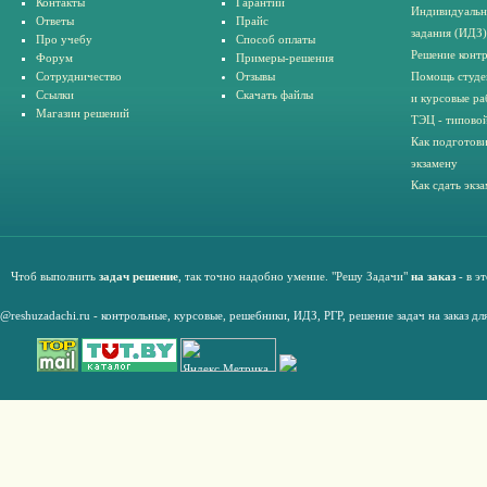
Контакты
Гарантии
Индивидуальн
Ответы
Прайс
задания (ИДЗ)
Про учебу
Способ оплаты
Решение конт
Форум
Примеры-решения
Сотрудничество
Отзывы
Помощь студе
Ссылки
Скачать файлы
и курсовые ра
Магазин решений
ТЭЦ - типовой
Как подготови
экзамену
Как сдать экз
Чтоб выполнить
задач решение
, так точно надобно умение. "Решу Задачи"
на заказ
- в э
@reshuzadachi.ru
-
контрольные,
курсовые
,
решебники,
ИДЗ,
РГР
,
решение задач на заказ дл