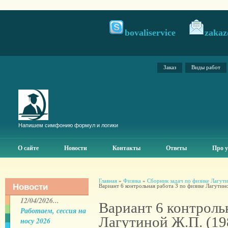
bovaliservice
zakaz
Заказ
Виды работ
Напишем симфонию формул и логики
О сайте
Новости
Контакты
Ответы
Про у
Главная
»
Физика
»
Сборник задач по физике Лагут
Новости
Вариант 6 контрольная работа 3 по физике Лагутин
12/04/2026...
Вариант 6 контроль
Работаем, сессия на
Лагутиной Ж.П. (19
носу 2026