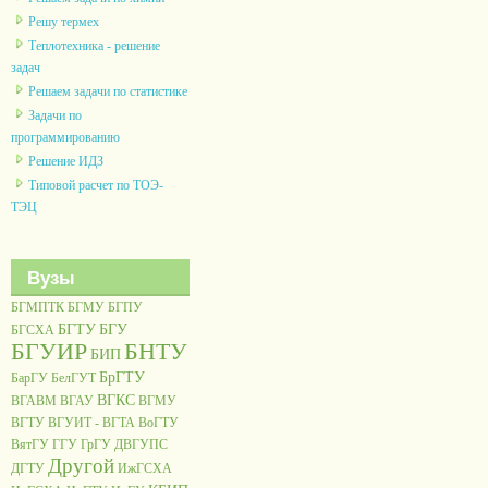
Решу термех
Теплотехника - решение
задач
Решаем задачи по статистике
Задачи по
программированию
Решение ИДЗ
Типовой расчет по ТОЭ-
ТЭЦ
Вузы
БГМПТК
БГМУ
БГПУ
БГТУ
БГУ
БГСХА
БГУИР
БНТУ
БИП
БрГТУ
БарГУ
БелГУТ
ВГКС
ВГАВМ
ВГАУ
ВГМУ
ВГТУ
ВГУИТ - ВГТА
ВоГТУ
ВятГУ
ГГУ
ГрГУ
ДВГУПС
Другой
ДГТУ
ИжГСХА