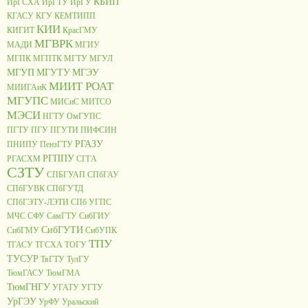
КБИП
ИрГСХА
ИрГТУ
ИрГУ
КГАСУ
КГУ
КЕМТИПП
КИИ
КИГИТ
КрасГМУ
МГВРК
МАДИ
МГИУ
МГПК
МГПТК
МГТУ
МГУЛ
МГУП
МГУТУ
МГЭУ
МИИТ РОАТ
МИИГАиК
МГУПС
МИСиС
МИТСО
МЭСИ
НГТУ
ОмГУПС
ПГТУ
ПГУ
ПГУТИ
ПИФСИН
РГАЗУ
ПНИПУ
ПензГТУ
РГППУ
РГАСХМ
СГГА
СЗТУ
СПБГУАП
СПбГАУ
СПбГУВК
СПбГУТД
СПбГЭТУ-ЛЭТИ
СПб УГПС
МЧС
СФУ
СамГТУ
СибГИУ
СибГУТИ
СибГМУ
СибУПК
ТПУ
ТГАСУ
ТГСХА
ТОГУ
ТУСУР
ТвГТУ
ТулГУ
ТюмГАСУ
ТюмГМА
ТюмГНГУ
УГАТУ
УГТУ
УрГЭУ
УрФУ
Уральский