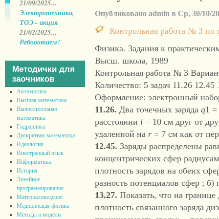
21/09/2025...
Электротехника,
Опубликовано admin в Ср, 30/10/201
ТОЭ - акция
Контрольная работа № 3 по
21/02/2025...
Рабооотаем!
Физика. Задания к практически
Высш. школа, 1989
Методички для
Контрольная работа № 3 Вариан
заочников
Количество: 5 задач 11.26 12.45 
Автоматика
Оформление: электронный набор
Высшая математика
11.26.
Два точечных заряда
q
1 =
Вычислительная
математика
расстоянии
l
= 10 см друг от др
Гидравлика
удаленной на
r
= 7 см как от пер
Дискретная математика
Идеология
12.45.
Заряды распределены рав
Иностранный язык
концентрических сфер радиуса
Информатика
плотность зарядов на обеих сфер
История
Линейное
разность потенциалов сфер ; б)
программирование
13.27.
Показать, что на границе
Материаловедение
плотность связанного заряда ди
Медицинская физика
Методы и модели