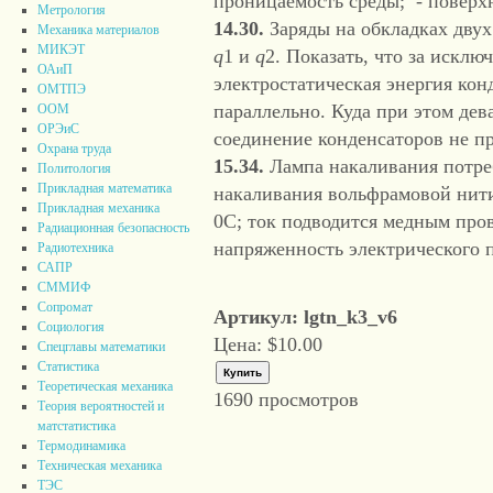
проницаемость среды; - поверхн
Метрология
14.30.
Заряды на обкладках дву
Механика материалов
МИКЭТ
q
1 и
q
2. Показать, что за исклю
ОАиП
электростатическая энергия кон
ОМТПЭ
параллельно. Куда при этом дев
ООМ
ОРЭиС
соединение конденсаторов не пр
Охрана труда
15.34.
Лампа накаливания потре
Политология
Прикладная математика
накаливания вольфрамовой нит
Прикладная механика
0С; ток подводится медным про
Радиационная безопасность
напряженность электрического 
Радиотехника
САПР
СММИФ
Сопромат
Артикул: lgtn_k3_v6
Социология
Цена:
$10.00
Спецглавы математики
Статистика
Теоретическая механика
1690 просмотров
Теория вероятностей и
матстатистика
Термодинамика
Техническая механика
ТЭС