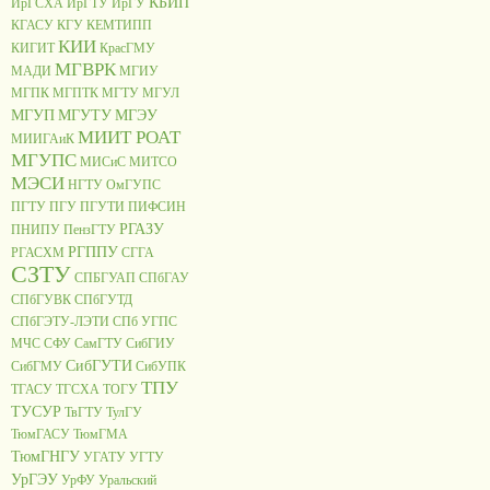
КБИП
ИрГСХА
ИрГТУ
ИрГУ
КГАСУ
КГУ
КЕМТИПП
КИИ
КИГИТ
КрасГМУ
МГВРК
МАДИ
МГИУ
МГПК
МГПТК
МГТУ
МГУЛ
МГУП
МГУТУ
МГЭУ
МИИТ РОАТ
МИИГАиК
МГУПС
МИСиС
МИТСО
МЭСИ
НГТУ
ОмГУПС
ПГТУ
ПГУ
ПГУТИ
ПИФСИН
РГАЗУ
ПНИПУ
ПензГТУ
РГППУ
РГАСХМ
СГГА
СЗТУ
СПБГУАП
СПбГАУ
СПбГУВК
СПбГУТД
СПбГЭТУ-ЛЭТИ
СПб УГПС
МЧС
СФУ
СамГТУ
СибГИУ
СибГУТИ
СибГМУ
СибУПК
ТПУ
ТГАСУ
ТГСХА
ТОГУ
ТУСУР
ТвГТУ
ТулГУ
ТюмГАСУ
ТюмГМА
ТюмГНГУ
УГАТУ
УГТУ
УрГЭУ
УрФУ
Уральский