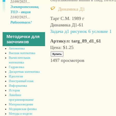
21/09/2025...
Электротехника,
Динамика Д1
ТОЭ - акция
21/02/2025...
Тарг С.М. 1989 г
Рабооотаем!
Динамика Д1-61
Задача д1 рисунок 6 условие 1
Методички для
Артикул: targ_89_d1_61
заочников
Цена:
$1.25
Автоматика
Высшая математика
Вычислительная
1497 просмотров
математика
Гидравлика
Дискретная математика
Идеология
Иностранный язык
Информатика
История
Линейное
программирование
Материаловедение
Медицинская физика
Методы и модели