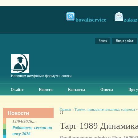
bovaliservice
zakaz
Заказ
Виды работ
Напишем симфонию формул и логики
О сайте
Новости
Контакты
Ответы
Про у
Главная
»
Термех, прикладная механика, сопромат
Новости
61
12/04/2026...
Тарг 1989 Динамика
Работаем, сессия на
носу 2026
Опубликовано admin в Пнд, 16/09/20