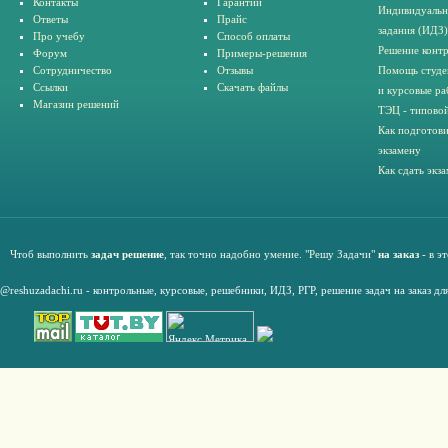
Контакты
Гарантии
Индивидуальн
Ответы
Прайс
задания (ИДЗ)
Про учебу
Способ оплаты
Решение конт
Форум
Примеры-решения
Сотрудничество
Отзывы
Помощь студе
Ссылки
Скачать файлы
и курсовые ра
Магазин решений
ТЭЦ - типовой
Как подготови
экзамену
Как сдать экз
Чтоб выполнить
задач решение
, так точно надобно умение. "Решу Задачи"
на заказ
- в э
@reshuzadachi.ru
-
контрольные,
курсовые
,
решебники,
ИДЗ,
РГР
,
решение задач на заказ дл