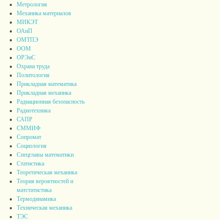
Метрология
Механика материалов
МИКЭТ
ОАиП
ОМТПЭ
ООМ
ОРЭиС
Охрана труда
Политология
Прикладная математика
Прикладная механика
Радиационная безопасность
Радиотехника
САПР
СММИФ
Сопромат
Социология
Спецглавы математики
Статистика
Теоретическая механика
Теория вероятностей и
матстатистика
Термодинамика
Техническая механика
ТЭС