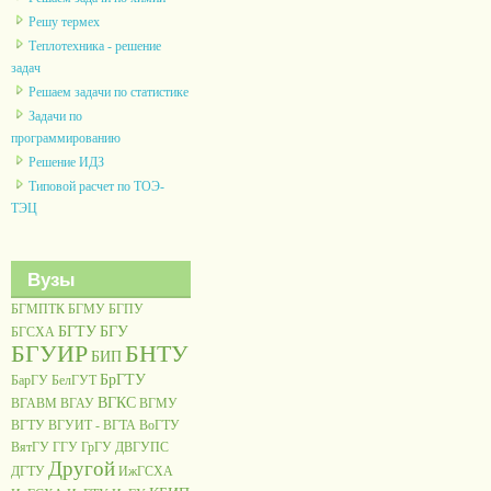
Решу термех
Теплотехника - решение
задач
Решаем задачи по статистике
Задачи по
программированию
Решение ИДЗ
Типовой расчет по ТОЭ-
ТЭЦ
Вузы
БГМПТК
БГМУ
БГПУ
БГТУ
БГУ
БГСХА
БГУИР
БНТУ
БИП
БрГТУ
БарГУ
БелГУТ
ВГКС
ВГАВМ
ВГАУ
ВГМУ
ВГТУ
ВГУИТ - ВГТА
ВоГТУ
ВятГУ
ГГУ
ГрГУ
ДВГУПС
Другой
ДГТУ
ИжГСХА