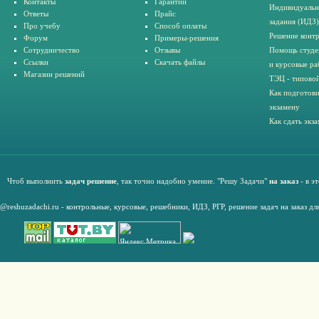
Контакты
Гарантии
Индивидуальн
Ответы
Прайс
задания (ИДЗ)
Про учебу
Способ оплаты
Решение конт
Форум
Примеры-решения
Сотрудничество
Отзывы
Помощь студе
Ссылки
Скачать файлы
и курсовые ра
Магазин решений
ТЭЦ - типовой
Как подготови
экзамену
Как сдать экз
Чтоб выполнить
задач решение
, так точно надобно умение. "Решу Задачи"
на заказ
- в э
@reshuzadachi.ru
-
контрольные,
курсовые
,
решебники,
ИДЗ,
РГР
,
решение задач на заказ дл