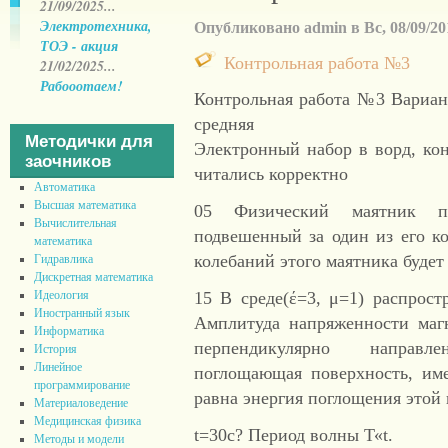
21/09/2025...
Электротехника,
Опубликовано admin в Вс, 08/09/201
ТОЭ - акция
Контрольная работа №3
21/02/2025...
Рабооотаем!
Контрольная работа №3 Вариант
средняя
Методички для
Электронный набор в ворд, ко
заочников
читались корректно
Автоматика
Высшая математика
05 Физический маятник пр
Вычислительная
подвешенный за один из его к
математика
колебаний этого маятника бу
Гидравлика
Дискретная математика
15 В среде(έ=3, μ=1) распрост
Идеология
Иностранный язык
Амплитуда напряженности маг
Информатика
перпендикулярно направл
История
Линейное
поглощающая поверхность, им
программирование
равна энергия поглощения этой 
Материаловедение
Медицинская физика
t=30c? Период волны Т«t.
Методы и модели