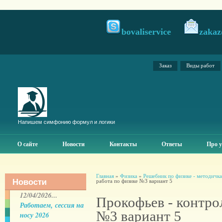
bovaliservice
zakaz
Заказ
Виды работ
Напишем симфонию формул и логики
О сайте
Новости
Контакты
Ответы
Про у
Главная
»
Физика
»
Решебник по физике - методичк
Новости
работа по физике №3 вариант 5
12/04/2026...
Прокофьев - контро
Работаем, сессия на
№3 вариант 5
носу 2026