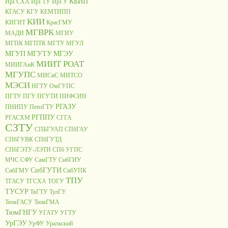
КБИП
ИрГСХА
ИрГТУ
ИрГУ
КГАСУ
КГУ
КЕМТИПП
КИИ
КИГИТ
КрасГМУ
МГВРК
МАДИ
МГИУ
МГПК
МГПТК
МГТУ
МГУЛ
МГУП
МГУТУ
МГЭУ
МИИТ РОАТ
МИИГАиК
МГУПС
МИСиС
МИТСО
МЭСИ
НГТУ
ОмГУПС
ПГТУ
ПГУ
ПГУТИ
ПИФСИН
РГАЗУ
ПНИПУ
ПензГТУ
РГППУ
РГАСХМ
СГГА
СЗТУ
СПБГУАП
СПбГАУ
СПбГУВК
СПбГУТД
СПбГЭТУ-ЛЭТИ
СПб УГПС
МЧС
СФУ
СамГТУ
СибГИУ
СибГУТИ
СибГМУ
СибУПК
ТПУ
ТГАСУ
ТГСХА
ТОГУ
ТУСУР
ТвГТУ
ТулГУ
ТюмГАСУ
ТюмГМА
ТюмГНГУ
УГАТУ
УГТУ
УрГЭУ
УрФУ
Уральский