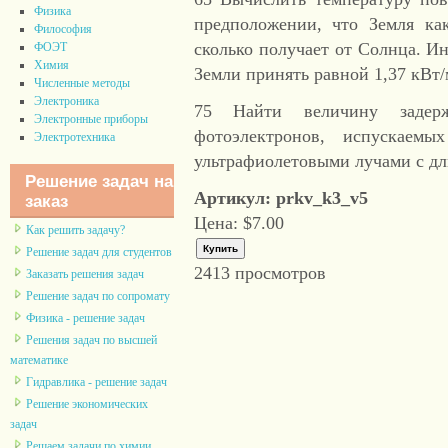
Физика
предположении, что Земля как
Философия
сколько получает от Солнца. И
ФОЭТ
Химия
Земли принять равной 1,37 кВ
Численные методы
Электроника
75 Найти величину задерж
Электронные приборы
фотоэлектронов, испускаемы
Электротехника
ультрафиолетовыми лучами с д
Решение задач на
Артикул: prkv_k3_v5
заказ
Цена:
$7.00
Как решить задачу?
Решение задач для студентов
2413 просмотров
Заказать решения задач
Решение задач по сопромату
Физика - решение задач
Решения задач по высшей
математике
Гидравлика - решение задач
Решение экономических
задач
Решаем задачи по химии