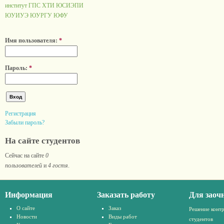
институт ГПС
ХТИ
ЮСИЭПИ
ЮУИУЭ
ЮУРГУ
ЮФУ
Имя пользователя:
*
Пароль:
*
Регистрация
Забыли пароль?
На сайте студентов
Сейчас на сайте
0
пользователей
и
4 гостя
.
Информация
Заказать работу
Для заоч
О сайте
Заказ
Решение конт
Новости
Виды работ
студентов