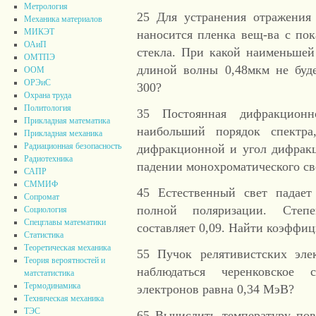
Метрология
25 Для устранения отражения
Механика материалов
МИКЭТ
наносится пленка вещ-ва с по
ОАиП
стекла. При какой наименьшей
ОМТПЭ
длиной волны 0,48мкм не буде
ООМ
ОРЭиС
300?
Охрана труда
Политология
35 Постоянная дифракцион
Прикладная математика
наибольший порядок спектр
Прикладная механика
Радиационная безопасность
дифракционной и угол дифракц
Радиотехника
падении монохроматического св
САПР
СММИФ
45 Естественный свет падает
Сопромат
полной поляризации. Степ
Социология
Спецглавы математики
составляет 0,09. Найти коэффи
Статистика
Теоретическая механика
55 Пучок релятивистских эле
Теория вероятностей и
наблюдаться черенковское 
матстатистика
Термодинамика
электронов равна 0,34 МэВ?
Техническая механика
ТЭС
65 Вычислить температуру пов