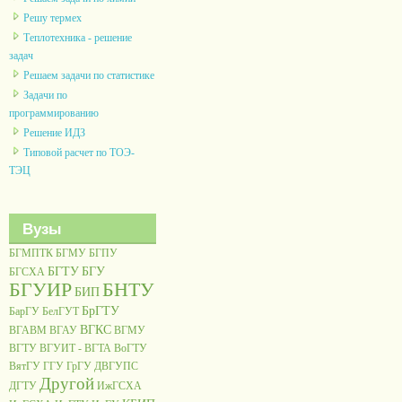
Решу термех
Теплотехника - решение
задач
Решаем задачи по статистике
Задачи по
программированию
Решение ИДЗ
Типовой расчет по ТОЭ-
ТЭЦ
Вузы
БГМПТК
БГМУ
БГПУ
БГТУ
БГУ
БГСХА
БГУИР
БНТУ
БИП
БрГТУ
БарГУ
БелГУТ
ВГКС
ВГАВМ
ВГАУ
ВГМУ
ВГТУ
ВГУИТ - ВГТА
ВоГТУ
ВятГУ
ГГУ
ГрГУ
ДВГУПС
Другой
ДГТУ
ИжГСХА