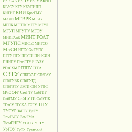
КБИП
ИрГСХА
ИрГТУ
ИрГУ
КГАСУ
КГУ
КЕМТИПП
КИИ
КИГИТ
КрасГМУ
МГВРК
МАДИ
МГИУ
МГПК
МГПТК
МГТУ
МГУЛ
МГУП
МГУТУ
МГЭУ
МИИТ РОАТ
МИИГАиК
МГУПС
МИСиС
МИТСО
МЭСИ
НГТУ
ОмГУПС
ПГТУ
ПГУ
ПГУТИ
ПИФСИН
РГАЗУ
ПНИПУ
ПензГТУ
РГППУ
РГАСХМ
СГГА
СЗТУ
СПБГУАП
СПбГАУ
СПбГУВК
СПбГУТД
СПбГЭТУ-ЛЭТИ
СПб УГПС
МЧС
СФУ
СамГТУ
СибГИУ
СибГУТИ
СибГМУ
СибУПК
ТПУ
ТГАСУ
ТГСХА
ТОГУ
ТУСУР
ТвГТУ
ТулГУ
ТюмГАСУ
ТюмГМА
ТюмГНГУ
УГАТУ
УГТУ
УрГЭУ
УрФУ
Уральский