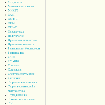
Метрология
Механика материалов
МИКЭТ
ОАиП
ОМТПЭ
ООМ
ОРЭиС
Охрана труда
Политология
Прикладная математика
Прикладная механика
Радиационная безопасность
Радиотехника
САПР
СММИФ
Сопромат
Социология
Спецглавы математики
Статистика
Теоретическая механика
Теория вероятностей и
матстатистика
Термодинамика
Техническая механика
ТЭС