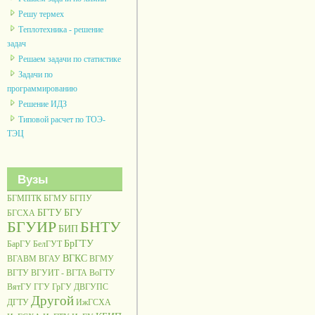
Решу термех
Теплотехника - решение
задач
Решаем задачи по статистике
Задачи по
программированию
Решение ИДЗ
Типовой расчет по ТОЭ-
ТЭЦ
Вузы
БГМПТК
БГМУ
БГПУ
БГТУ
БГУ
БГСХА
БГУИР
БНТУ
БИП
БрГТУ
БарГУ
БелГУТ
ВГКС
ВГАВМ
ВГАУ
ВГМУ
ВГТУ
ВГУИТ - ВГТА
ВоГТУ
ВятГУ
ГГУ
ГрГУ
ДВГУПС
Другой
ДГТУ
ИжГСХА