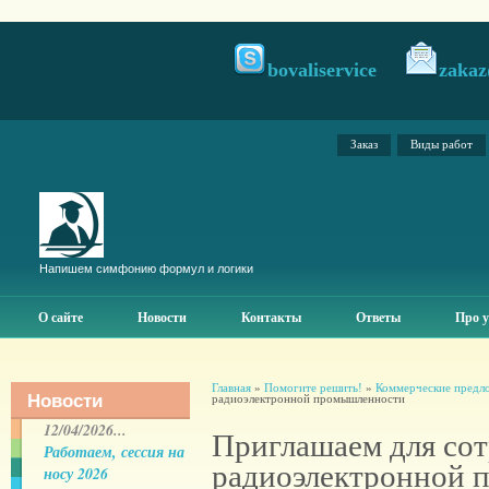
bovaliservice
zakaz
Заказ
Виды работ
Напишем симфонию формул и логики
О сайте
Новости
Контакты
Ответы
Про у
Главная
»
Помогите решить!
»
Коммерческие предл
Новости
радиоэлектронной промышленности
12/04/2026...
Приглашаем для сот
Работаем, сессия на
радиоэлектронной 
носу 2026