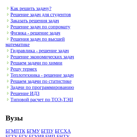
Как решить задачу?
Решение задач для студентов
Заказать решения задач
Решение задач по сопромату
Физика - решение задач
Решения задач по высшей
математике
Гидравлика - решение задач
Решение экономических задач
Решаем задачи по химии
Решу термех
Теплотехника - решение задач
Решаем задачи по статистике
Задачи по программированию
Решение ИДЗ
Типовой расчет по ТОЭ-ТЭЦ
Вузы
БГМПТК
БГМУ
БГПУ
БГСХА
БГТУ
БГУ
БГУИР
БИП
БНТУ