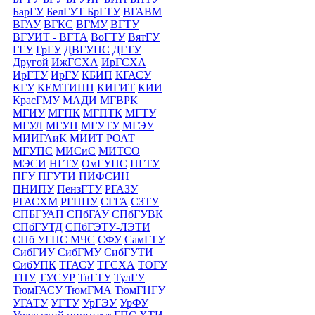
БарГУ
БелГУТ
БрГТУ
ВГАВМ
ВГАУ
ВГКС
ВГМУ
ВГТУ
ВГУИТ - ВГТА
ВоГТУ
ВятГУ
ГГУ
ГрГУ
ДВГУПС
ДГТУ
Другой
ИжГСХА
ИрГСХА
ИрГТУ
ИрГУ
КБИП
КГАСУ
КГУ
КЕМТИПП
КИГИТ
КИИ
КрасГМУ
МАДИ
МГВРК
МГИУ
МГПК
МГПТК
МГТУ
МГУЛ
МГУП
МГУТУ
МГЭУ
МИИГАиК
МИИТ РОАТ
МГУПС
МИСиС
МИТСО
МЭСИ
НГТУ
ОмГУПС
ПГТУ
ПГУ
ПГУТИ
ПИФСИН
ПНИПУ
ПензГТУ
РГАЗУ
РГАСХМ
РГППУ
СГГА
СЗТУ
СПБГУАП
СПбГАУ
СПбГУВК
СПбГУТД
СПбГЭТУ-ЛЭТИ
СПб УГПС МЧС
СФУ
СамГТУ
СибГИУ
СибГМУ
СибГУТИ
СибУПК
ТГАСУ
ТГСХА
ТОГУ
ТПУ
ТУСУР
ТвГТУ
ТулГУ
ТюмГАСУ
ТюмГМА
ТюмГНГУ
УГАТУ
УГТУ
УрГЭУ
УрФУ