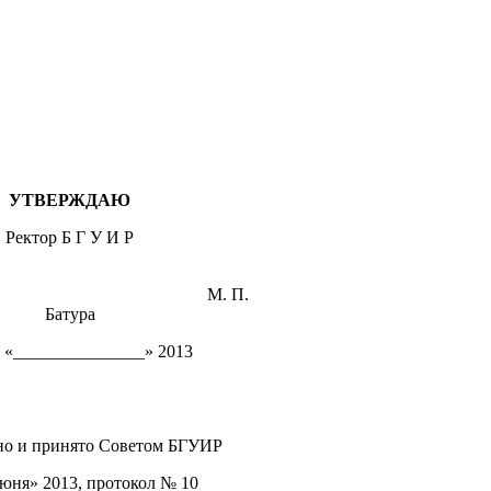
УТВЕРЖДАЮ
Ректор Б Г У И Р
. П.
Батура
 «_______________» 2013
но и принято Cоветом БГУИР
юня» 2013, протокол № 10