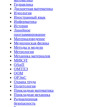
математика
Гидравлика
Дискретная математика
Идеология
Иностранный язык
Информатика
История
Линейное
программирование
Материаловедение
Медицинская физика
Методы и модели
Метрология
Механика материалов
МИКЭТ
ОАиП
ОМТПЭ
ООМ
ОРЭиС
Охрана труда
Политология
Прикладная математика
Прикладная механика
Радиационная
безопасность