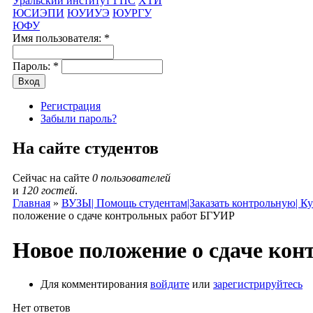
Уральский институт ГПС
ХТИ
ЮСИЭПИ
ЮУИУЭ
ЮУРГУ
ЮФУ
Имя пользователя:
*
Пароль:
*
Регистрация
Забыли пароль?
На сайте студентов
Сейчас на сайте
0 пользователей
и
120 гостей
.
Главная
»
ВУЗЫ| Помощь студентам|Заказать контрольную| Ку
положение о сдаче контрольных работ БГУИР
Новое положение о сдаче ко
Для комментирования
войдите
или
зарегистрируйтесь
Нет ответов