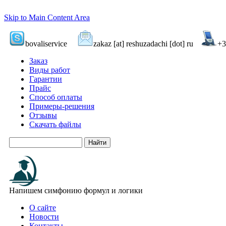
Skip to Main Content Area
bovaliservice
zakaz
[at]
reshuzadachi [dot] ru
+3
Заказ
Виды работ
Гарантии
Прайс
Способ оплаты
Примеры-решения
Отзывы
Скачать файлы
Напишем симфонию формул и логики
О сайте
Новости
Контакты