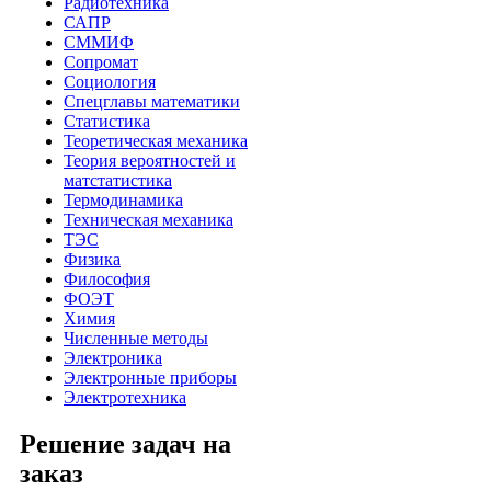
Радиотехника
САПР
СММИФ
Сопромат
Социология
Спецглавы математики
Статистика
Теоретическая механика
Теория вероятностей и
матстатистика
Термодинамика
Техническая механика
ТЭС
Физика
Философия
ФОЭТ
Химия
Численные методы
Электроника
Электронные приборы
Электротехника
Решение задач на
заказ