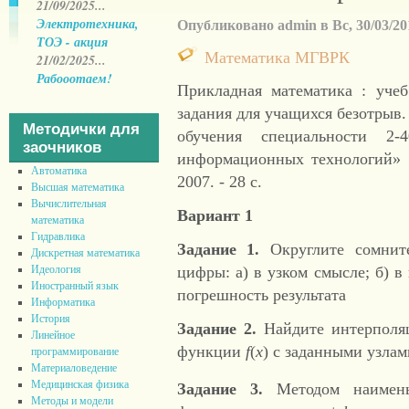
21/09/2025...
Электротехника,
Опубликовано admin в Вс, 30/03/201
ТОЭ - акция
Математика МГВРК
21/02/2025...
Рабооотаем!
Прикладная математика : учеб
задания для учащихся безотрыв
Методички для
обучения специальности 2
заочников
информационных технологий» 
Автоматика
2007. - 28 с.
Высшая математика
Вычислительная
Вариант 1
математика
Гидравлика
Задание 1.
Округлите сомнит
Дискретная математика
цифры: а) в узком смысле; б) 
Идеология
Иностранный язык
погрешность результата
Информатика
История
Задание
2.
Найдите интерполя
Линейное
функции
f
(
x
) с заданными узла
программирование
Материаловедение
Медицинская физика
Задание
3.
Методом наимень
Методы и модели