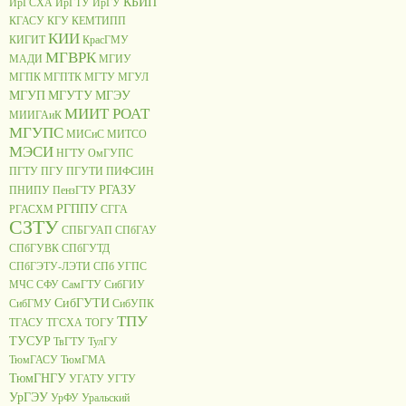
КБИП
ИрГСХА
ИрГТУ
ИрГУ
КГАСУ
КГУ
КЕМТИПП
КИИ
КИГИТ
КрасГМУ
МГВРК
МАДИ
МГИУ
МГПК
МГПТК
МГТУ
МГУЛ
МГУП
МГУТУ
МГЭУ
МИИТ РОАТ
МИИГАиК
МГУПС
МИСиС
МИТСО
МЭСИ
НГТУ
ОмГУПС
ПГТУ
ПГУ
ПГУТИ
ПИФСИН
РГАЗУ
ПНИПУ
ПензГТУ
РГППУ
РГАСХМ
СГГА
СЗТУ
СПБГУАП
СПбГАУ
СПбГУВК
СПбГУТД
СПбГЭТУ-ЛЭТИ
СПб УГПС
МЧС
СФУ
СамГТУ
СибГИУ
СибГУТИ
СибГМУ
СибУПК
ТПУ
ТГАСУ
ТГСХА
ТОГУ
ТУСУР
ТвГТУ
ТулГУ
ТюмГАСУ
ТюмГМА
ТюмГНГУ
УГАТУ
УГТУ
УрГЭУ
УрФУ
Уральский