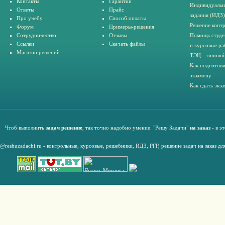
Контакты
Гарантии
Индивидуальн
Ответы
Прайс
задания (ИДЗ)
Про учебу
Способ оплаты
Решение конт
Форум
Примеры-решения
Сотрудничество
Отзывы
Помощь студе
Ссылки
Скачать файлы
и курсовые ра
Магазин решений
ТЭЦ - типовой
Как подготови
экзамену
Как сдать экз
Чтоб выполнить
задач решение
, так точно надобно умение. "Решу Задачи"
на заказ
- в э
@reshuzadachi.ru
-
контрольные,
курсовые
,
решебники,
ИДЗ,
РГР
,
решение задач на заказ дл