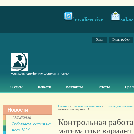
bovaliservice
zakaz
Заказ
Виды работ
Напишем симфонию формул и логики
О сайте
Новости
Контакты
Ответы
Про у
Главная
»
Высшая математика
»
Прикладная матема
Новости
математике вариант 1
12/04/2026...
Контрольная работа
Работаем, сессия на
математике вариант
носу 2026