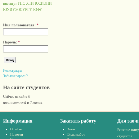
институт ГПС
ХТИ
ЮСИЭПИ
ЮУИУЭ
ЮУРГУ
ЮФУ
Имя пользователя:
*
Пароль:
*
Регистрация
Забыли пароль?
На сайте студентов
Сейчас на сайте
0
пользователей
и
2 гостя
.
Информация
Заказать работу
Для заоч
О сайте
Заказ
Решение конт
Новости
Виды работ
студентов