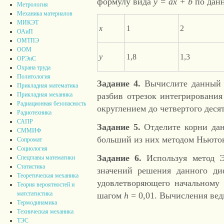
формулу вида
у
=
ах
+
b
по данн
Метрология
Механика материалов
МИКЭТ
x
1
2
ОАиП
ОМТПЭ
ООМ
y
1,8
1,3
ОРЭиС
Охрана труда
Политология
Задание 4.
Вычислите данный 
Прикладная математика
разбив отрезок интегрирования
Прикладная механика
Радиационная безопасность
округлением до четвертого деся
Радиотехника
САПР
Задание 5.
Отделите корни дан
СММИФ
больший из них методом Ньютон
Сопромат
Социология
Задание 6.
Используя метод Э
Спецглавы математики
Статистика
значений решения данного д
Теоретическая механика
удовлетворяющего начальном
Теория вероятностей и
матстатистика
шагом
h
= 0,01. Вычисления вед
Термодинамика
Техническая механика
ТЭС