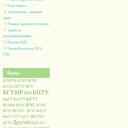
Решу термех
Теплотехника - решение
задач
Решаем задачи по статистике
Задачи по
программированию
Решение ИДЗ
Типовой расчет по ТОЭ-
ТЭЦ
Вузы
БГМПТК
БГМУ
БГПУ
БГТУ
БГУ
БГСХА
БГУИР
БНТУ
БИП
БрГТУ
БарГУ
БелГУТ
ВГКС
ВГАВМ
ВГАУ
ВГМУ
ВГТУ
ВГУИТ - ВГТА
ВоГТУ
ВятГУ
ГГУ
ГрГУ
ДВГУПС
Другой
ДГТУ
ИжГСХА