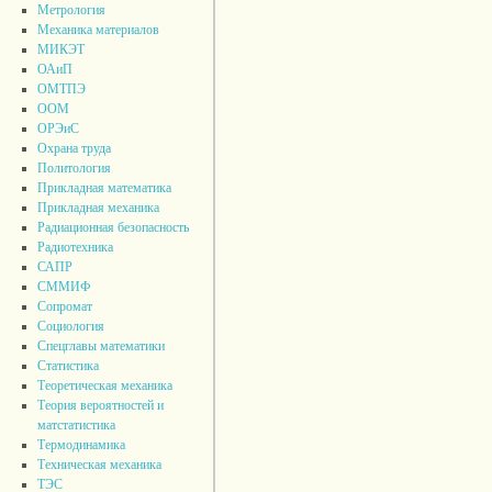
Метрология
Механика материалов
МИКЭТ
ОАиП
ОМТПЭ
ООМ
ОРЭиС
Охрана труда
Политология
Прикладная математика
Прикладная механика
Радиационная безопасность
Радиотехника
САПР
СММИФ
Сопромат
Социология
Спецглавы математики
Статистика
Теоретическая механика
Теория вероятностей и
матстатистика
Термодинамика
Техническая механика
ТЭС