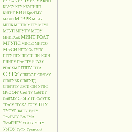
КБИП
ИрГСХА
ИрГТУ
ИрГУ
КГАСУ
КГУ
КЕМТИПП
КИИ
КИГИТ
КрасГМУ
МГВРК
МАДИ
МГИУ
МГПК
МГПТК
МГТУ
МГУЛ
МГУП
МГУТУ
МГЭУ
МИИТ РОАТ
МИИГАиК
МГУПС
МИСиС
МИТСО
МЭСИ
НГТУ
ОмГУПС
ПГТУ
ПГУ
ПГУТИ
ПИФСИН
РГАЗУ
ПНИПУ
ПензГТУ
РГППУ
РГАСХМ
СГГА
СЗТУ
СПБГУАП
СПбГАУ
СПбГУВК
СПбГУТД
СПбГЭТУ-ЛЭТИ
СПб УГПС
МЧС
СФУ
СамГТУ
СибГИУ
СибГУТИ
СибГМУ
СибУПК
ТПУ
ТГАСУ
ТГСХА
ТОГУ
ТУСУР
ТвГТУ
ТулГУ
ТюмГАСУ
ТюмГМА
ТюмГНГУ
УГАТУ
УГТУ
УрГЭУ
УрФУ
Уральский