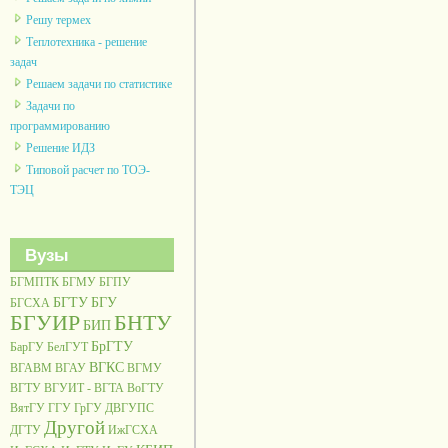
Решу термех
Теплотехника - решение
задач
Решаем задачи по статистике
Задачи по
программированию
Решение ИДЗ
Типовой расчет по ТОЭ-
ТЭЦ
Вузы
БГМПТК
БГМУ
БГПУ
БГТУ
БГУ
БГСХА
БГУИР
БНТУ
БИП
БрГТУ
БарГУ
БелГУТ
ВГКС
ВГАВМ
ВГАУ
ВГМУ
ВГТУ
ВГУИТ - ВГТА
ВоГТУ
ВятГУ
ГГУ
ГрГУ
ДВГУПС
Другой
ДГТУ
ИжГСХА