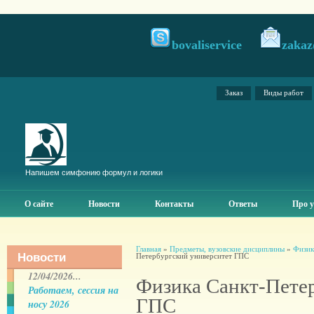
bovaliservice
zakaz
Заказ
Виды работ
Напишем симфонию формул и логики
О сайте
Новости
Контакты
Ответы
Про у
Главная
»
Предметы, вузовские дисциплины
»
Физика
Новости
Петербургский университет ГПС
12/04/2026...
Физика Санкт-Пете
Работаем, сессия на
ГПС
носу 2026