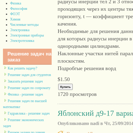
радиусы инерции тел 2 и 3 отно
Физика
проходящих через их центры тяж
Философия
ФОЭТ
горизонту, t — коэффициент тр
Химия
качения.
Численные методы
Электроника
Необходимые для решения данные
Электронные приборы
для которых радиусы инерции в
Электротехника
однородными цилиндрами.
Наклонные участки нитей пара
Решение задач на
заказ
плоскостям.
Подробгые решения ворд
Как решить задачу?
Решение задач для студентов
$1.50
Заказать решения задач
Решение задач по сопромату
1720 просмотров
Физика - решение задач
Решения задач по высшей
математике
Яблонский д9-17 вари
Гидравлика - решение задач
Решение экономических
Опубликовано nadi в Чт, 25/09/2014
задач
Решаем задачи по химии