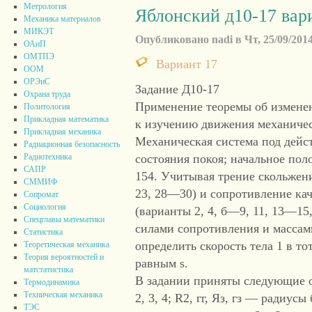
Метрология
Яблонский д10-17 вар
Механика материалов
МИКЭТ
Опубликовано nadi в Чт, 25/09/2014
ОАиП
ОМТПЭ
Вариант 17
ООМ
ОРЭиС
Задание Д10-17
Охрана труда
Применение теоремы об измене
Политология
Прикладная математика
к изучению движения механиче
Прикладная механика
Механическая система под дейст
Радиационная безопасность
Радиотехника
состояния покоя; начальное по
САПР
154. Учитывая трение скольжени
СММИФ
23, 28—30) и сопротивление кач
Сопромат
Социология
(варианты 2, 4, б—9, 11, 13—15, 
Спецглавы математики
силами сопротивления и массам
Статистика
определить скорость тела 1 в то
Теоретическая механика
Теория вероятностей и
равным s.
матстатистика
В задании приняты следующие об
Термодинамика
Техническая механика
2, 3, 4; R2, гг, Яз, гз — радиу
ТЭС