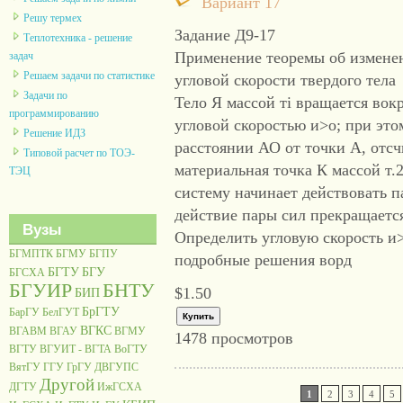
Вариант 17
Решу термех
Задание Д9-17
Теплотехника - решение
Применение теоремы об измене
задач
Решаем задачи по статистике
угловой скорости твердого тела
Задачи по
Тело Я массой тi вращается вок
программированию
угловой скоростью и>о; при это
Решение ИДЗ
расстоянии АО от точки А, отс
Типовой расчет по ТОЭ-
материальная точка К массой т.2
ТЭЦ
систему начинает действовать п
действие пары сил прекращаетс
Вузы
Определить угловую скорость и>т
БГМПТК
БГМУ
БГПУ
подробные решения ворд
БГТУ
БГУ
БГСХА
БГУИР
БНТУ
$1.50
БИП
БрГТУ
БарГУ
БелГУТ
ВГКС
ВГАВМ
ВГАУ
ВГМУ
1478 просмотров
ВГТУ
ВГУИТ - ВГТА
ВоГТУ
ВятГУ
ГГУ
ГрГУ
ДВГУПС
Другой
ДГТУ
ИжГСХА
1
2
3
4
5