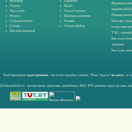
Контакты
Гарантии
Индивидуальн
Ответы
Прайс
задания (ИДЗ)
Про учебу
Способ оплаты
Решение конт
Форум
Примеры-решения
Сотрудничество
Отзывы
Помощь студе
Ссылки
Скачать файлы
и курсовые ра
Магазин решений
ТЭЦ - типовой
Как подготови
экзамену
Как сдать экз
Чтоб выполнить
задач решение
, так точно надобно умение. "Решу Задачи"
на заказ
- в э
@reshuzadachi.ru
-
контрольные,
курсовые
,
решебники,
ИДЗ,
РГР
,
решение задач на заказ дл