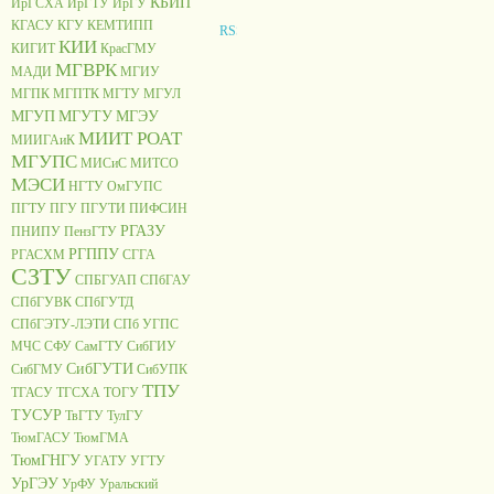
КБИП
ИрГСХА
ИрГТУ
ИрГУ
КГАСУ
КГУ
КЕМТИПП
КИИ
КИГИТ
КрасГМУ
МГВРК
МАДИ
МГИУ
МГПК
МГПТК
МГТУ
МГУЛ
МГУП
МГУТУ
МГЭУ
МИИТ РОАТ
МИИГАиК
МГУПС
МИСиС
МИТСО
МЭСИ
НГТУ
ОмГУПС
ПГТУ
ПГУ
ПГУТИ
ПИФСИН
РГАЗУ
ПНИПУ
ПензГТУ
РГППУ
РГАСХМ
СГГА
СЗТУ
СПБГУАП
СПбГАУ
СПбГУВК
СПбГУТД
СПбГЭТУ-ЛЭТИ
СПб УГПС
МЧС
СФУ
СамГТУ
СибГИУ
СибГУТИ
СибГМУ
СибУПК
ТПУ
ТГАСУ
ТГСХА
ТОГУ
ТУСУР
ТвГТУ
ТулГУ
ТюмГАСУ
ТюмГМА
ТюмГНГУ
УГАТУ
УГТУ
УрГЭУ
УрФУ
Уральский