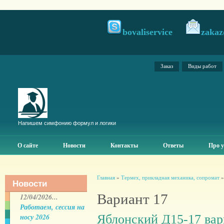
bovaliservice
zakaz
Заказ
Виды работ
Напишем симфонию формул и логики
О сайте
Новости
Контакты
Ответы
Про у
Главная
»
Термех, прикладная механика, сопромат
Новости
Вариант 17
12/04/2026...
Работаем, сессия на
Яблонский Д15-17 вар
носу 2026