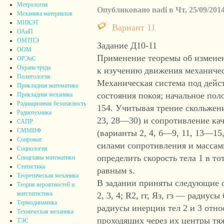
Метрология
Опубликовано nadi в Чт, 25/09/2014
Механика материалов
МИКЭТ
Вариант 11
ОАиП
ОМТПЭ
Задание Д10-11
ООМ
Применение теоремы об измене
ОРЭиС
Охрана труда
к изучению движения механиче
Политология
Механическая система под дейст
Прикладная математика
состояния покоя; начальное по
Прикладная механика
Радиационная безопасность
154. Учитывая трение скольжени
Радиотехника
23, 28—30) и сопротивление кач
САПР
СММИФ
(варианты 2, 4, б—9, 11, 13—15, 
Сопромат
силами сопротивления и массам
Социология
определить скорость тела 1 в то
Спецглавы математики
Статистика
равным s.
Теоретическая механика
В задании приняты следующие об
Теория вероятностей и
матстатистика
2, 3, 4; R2, гг, Яз, гз — радиу
Термодинамика
радиусы инерции тел 2 и 3 отно
Техническая механика
проходящих через их центры тяж
ТЭС