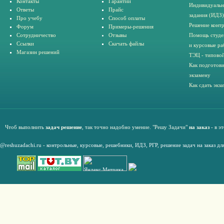
Контакты
Гарантии
Индивидуальн
Ответы
Прайс
задания (ИДЗ)
Про учебу
Способ оплаты
Решение конт
Форум
Примеры-решения
Сотрудничество
Отзывы
Помощь студе
Ссылки
Скачать файлы
и курсовые ра
Магазин решений
ТЭЦ - типовой
Как подготови
экзамену
Как сдать экз
Чтоб выполнить
задач решение
, так точно надобно умение. "Решу Задачи"
на заказ
- в э
@reshuzadachi.ru
-
контрольные,
курсовые
,
решебники,
ИДЗ,
РГР
,
решение задач на заказ дл