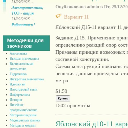
21/09/2025...
Опубликовано admin в Пт, 25/12/201
Электротехника,
ТОЭ - акция
Вариант 11
21/02/2025...
Рабооотаем!
Яблонский Д15-11 вариант 11 д
Задание Д.15. Применение при
Методички для
определению реакций опор сост
заочников
Применяя принцип возможных п
Автоматика
составной конструкции.
Высшая математика
Вычислительная
Схемы конструкций показаны на
математика
решения данные приведены в таб
Гидравлика
Дискретная математика
метра
Идеология
Иностранный язык
$1.50
Информатика
История
1502 просмотра
Линейное
программирование
Материаловедение
Медицинская физика
Яблонский д10-11 вар
Методы и модели