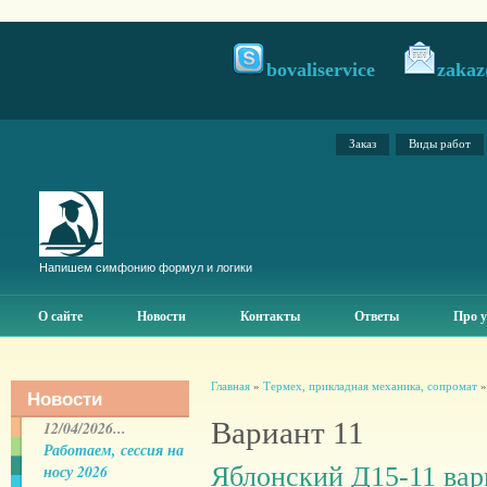
bovaliservice
zakaz
Заказ
Виды работ
Напишем симфонию формул и логики
О сайте
Новости
Контакты
Ответы
Про у
Главная
»
Термех, прикладная механика, сопромат
Новости
Вариант 11
12/04/2026...
Работаем, сессия на
Яблонский Д15-11 вар
носу 2026