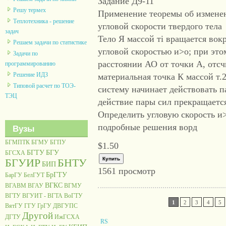
Задание Д9-11
Решу термех
Применение теоремы об измене
Теплотехника - решение
угловой скорости твердого тела
задач
Тело Я массой тi вращается вок
Решаем задачи по статистике
угловой скоростью и>о; при это
Задачи по
расстоянии АО от точки А, отс
программированию
Решение ИДЗ
материальная точка К массой т.2
Типовой расчет по ТОЭ-
систему начинает действовать п
ТЭЦ
действие пары сил прекращаетс
Определить угловую скорость и>т
подробные решения ворд
Вузы
БГМПТК
БГМУ
БГПУ
$1.50
БГТУ
БГУ
БГСХА
БГУИР
БНТУ
БИП
1561 просмотр
БрГТУ
БарГУ
БелГУТ
ВГКС
ВГАВМ
ВГАУ
ВГМУ
ВГТУ
ВГУИТ - ВГТА
ВоГТУ
1
2
3
4
5
ВятГУ
ГГУ
ГрГУ
ДВГУПС
Другой
ДГТУ
ИжГСХА