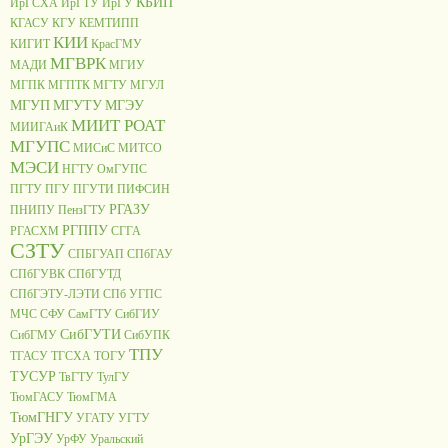
КБИП
ИрГСХА
ИрГТУ
ИрГУ
КГАСУ
КГУ
КЕМТИПП
КИИ
КИГИТ
КрасГМУ
МГВРК
МАДИ
МГИУ
МГПК
МГПТК
МГТУ
МГУЛ
МГУП
МГУТУ
МГЭУ
МИИТ РОАТ
МИИГАиК
МГУПС
МИСиС
МИТСО
МЭСИ
НГТУ
ОмГУПС
ПГТУ
ПГУ
ПГУТИ
ПИФСИН
РГАЗУ
ПНИПУ
ПензГТУ
РГППУ
РГАСХМ
СГГА
СЗТУ
СПБГУАП
СПбГАУ
СПбГУВК
СПбГУТД
СПбГЭТУ-ЛЭТИ
СПб УГПС
МЧС
СФУ
СамГТУ
СибГИУ
СибГУТИ
СибГМУ
СибУПК
ТПУ
ТГАСУ
ТГСХА
ТОГУ
ТУСУР
ТвГТУ
ТулГУ
ТюмГАСУ
ТюмГМА
ТюмГНГУ
УГАТУ
УГТУ
УрГЭУ
УрФУ
Уральский