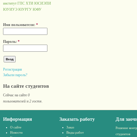
институт ГПС
ХТИ
ЮСИЭПИ
ЮУИУЭ
ЮУРГУ
ЮФУ
Имя пользователя:
*
Пароль:
*
Регистрация
Забыли пароль?
На сайте студентов
Сейчас на сайте
0
пользователей
и
2 гостя
.
Информация
Заказать работу
Для заоч
О сайте
Заказ
Решение конт
Новости
Виды работ
студентов