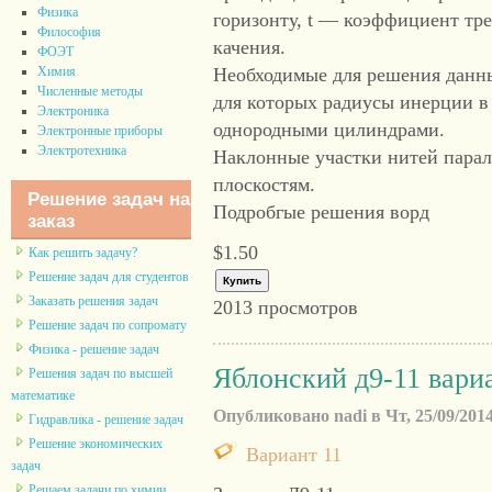
Физика
горизонту, t — коэффициент тр
Философия
качения.
ФОЭТ
Химия
Необходимые для решения данные
Численные методы
для которых радиусы инерции в
Электроника
однородными цилиндрами.
Электронные приборы
Электротехника
Наклонные участки нитей пара
плоскостям.
Решение задач на
Подробгые решения ворд
заказ
$1.50
Как решить задачу?
Решение задач для студентов
Заказать решения задач
2013 просмотров
Решение задач по сопромату
Физика - решение задач
Яблонский д9-11 вари
Решения задач по высшей
математике
Опубликовано nadi в Чт, 25/09/2014
Гидравлика - решение задач
Решение экономических
Вариант 11
задач
Решаем задачи по химии