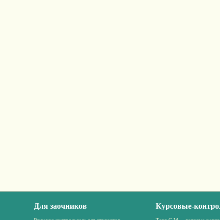
Для заочников
Курсовые-контро
Решение контрольных для студентов
Тарг С.М. – готовые решен