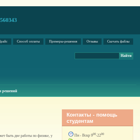
2560343
райс
Способ оплаты
Примеры-решения
Отзывы
Скачать файлы
н решений
Контакты - помощь
студентам
00
00
Пн - Вскр 9
-22
ет быть две работы по физике, у