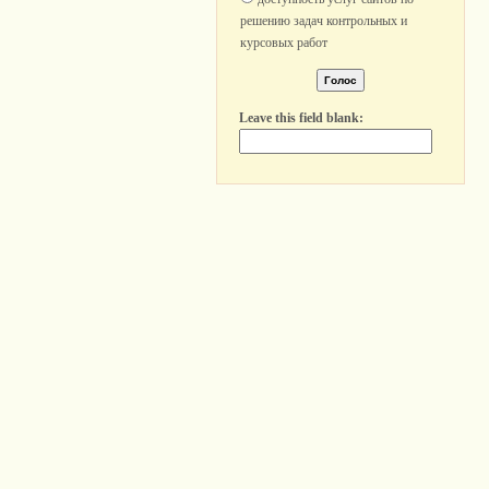
решению задач контрольных и
курсовых работ
Leave this field blank: