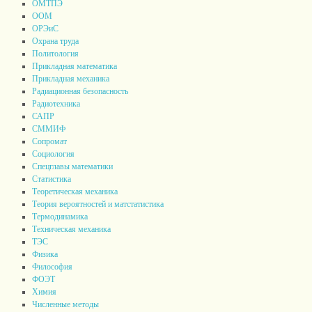
ОМТПЭ
ООМ
ОРЭиС
Охрана труда
Политология
Прикладная математика
Прикладная механика
Радиационная безопасность
Радиотехника
САПР
СММИФ
Сопромат
Социология
Спецглавы математики
Статистика
Теоретическая механика
Теория вероятностей и матстатистика
Термодинамика
Техническая механика
ТЭС
Физика
Философия
ФОЭТ
Химия
Численные методы