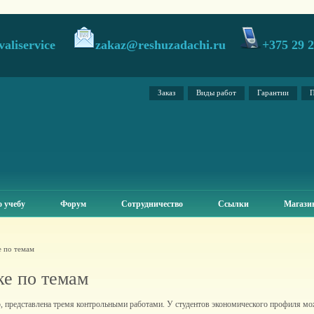
valiservice
zakaz@reshuzadachi.ru
+375 29 
Заказ
Виды работ
Гарантии
П
 учебу
Форум
Сотрудничество
Ссылки
Магази
е по темам
ке по темам
о, представлена тремя контрольными работами. У студентов экономического профиля мож