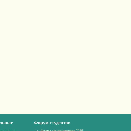
льные
Форум студентов
Физика для экономистов 2016
ия задач по