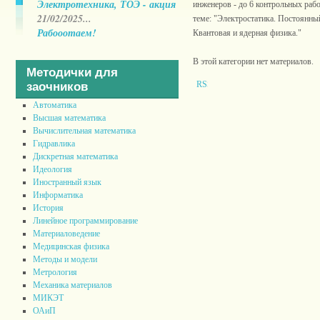
Электротехника, ТОЭ - акция
инженеров - до 6 контрольных работ
21/02/2025...
теме: "Электростатика. Постоянный
Рабооотаем!
Квантовая и ядерная физика."
В этой категории нет материалов.
Методички для
заочников
Автоматика
Высшая математика
Вычислительная математика
Гидравлика
Дискретная математика
Идеология
Иностранный язык
Информатика
История
Линейное программирование
Материаловедение
Медицинская физика
Методы и модели
Метрология
Механика материалов
МИКЭТ
ОАиП