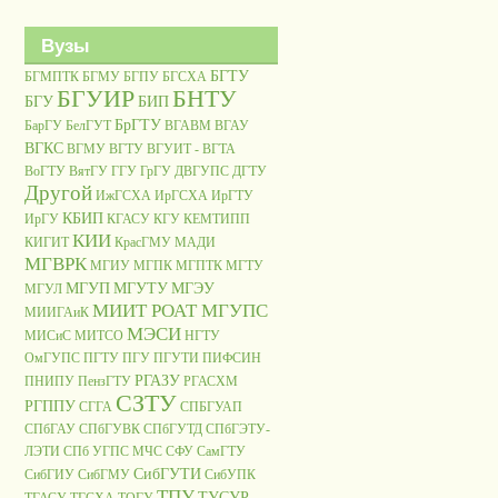
Вузы
БГТУ
БГМПТК
БГМУ
БГПУ
БГСХА
БГУИР
БНТУ
БГУ
БИП
БрГТУ
БарГУ
БелГУТ
ВГАВМ
ВГАУ
ВГКС
ВГМУ
ВГТУ
ВГУИТ - ВГТА
ВоГТУ
ВятГУ
ГГУ
ГрГУ
ДВГУПС
ДГТУ
Другой
ИжГСХА
ИрГСХА
ИрГТУ
КБИП
ИрГУ
КГАСУ
КГУ
КЕМТИПП
КИИ
КИГИТ
КрасГМУ
МАДИ
МГВРК
МГИУ
МГПК
МГПТК
МГТУ
МГУП
МГУТУ
МГЭУ
МГУЛ
МИИТ РОАТ МГУПС
МИИГАиК
МЭСИ
МИСиС
МИТСО
НГТУ
ОмГУПС
ПГТУ
ПГУ
ПГУТИ
ПИФСИН
РГАЗУ
ПНИПУ
ПензГТУ
РГАСХМ
СЗТУ
РГППУ
СГГА
СПБГУАП
СПбГАУ
СПбГУВК
СПбГУТД
СПбГЭТУ-
ЛЭТИ
СПб УГПС МЧС
СФУ
СамГТУ
СибГУТИ
СибГИУ
СибГМУ
СибУПК
ТПУ
ТУСУР