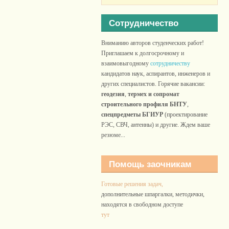
Сотрудничество
Вниманию авторов студенческих работ!
Приглашаем к долгосрочному и
взаимовыгодному
сотрудничеству
кандидатов наук, аспирантов, инженеров и
других специалистов. Горячие вакансии:
геодезия
,
термех и сопромат
строительного профиля БНТУ
,
спецпредметы БГИУР
(проектирование
РЭС, СВЧ, антенны) и другие. Ждем ваше
резюме...
Помощь заочникам
Готовые решения задач,
дополнительные шпаргалки, методички,
находятся в свободном доступе
тут