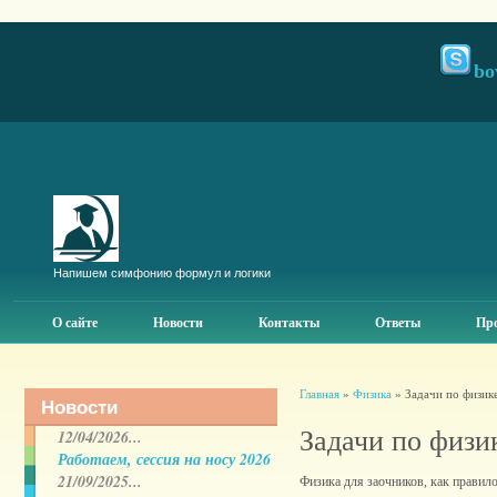
bo
Напишем симфонию формул и логики
О сайте
Новости
Контакты
Ответы
Про
Главная
»
Физика
» Задачи по физик
Новости
Задачи по физи
12/04/2026...
Работаем, сессия на носу 2026
21/09/2025...
Физика для заочников, как правил