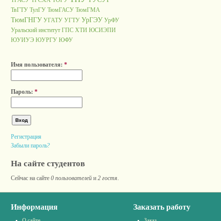
ТГАСУ
ТГСХА
ТОГУ
ТвГТУ
ТулГУ
ТюмГАСУ
ТюмГМА
ТюмГНГУ
УрГЭУ
УГАТУ
УГТУ
УрФУ
Уральский институт ГПС
ХТИ
ЮСИЭПИ
ЮУИУЭ
ЮУРГУ
ЮФУ
Имя пользователя:
*
Пароль:
*
Регистрация
Забыли пароль?
На сайте студентов
Сейчас на сайте
0 пользователей
и
2 гостя
.
Информация
Заказать работу
О сайте
Заказ