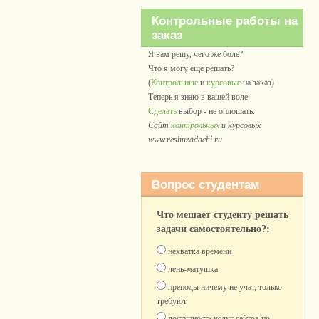
Контрольные работы на
заказ
Я вам решу, чего же боле?
Что я могу еще решать?
(
Контрольные
и
курсовые
на заказ)
Теперь я знаю в вашей воле
Сделать
выбор - не оплошать.
Сайт
контрольных
и курсовых
www.reshuzadachi.ru
Вопрос студентам
Что мешает студенту решать
задачи самостоятельно?:
нехватка времени
лень-матушка
преподы ничему не учат, только
требуют
доступность услуг сайтов по