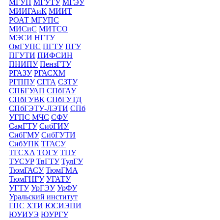
МГУП
МГУТУ
МГЭУ
МИИГАиК
МИИТ
РОАТ МГУПС
МИСиС
МИТСО
МЭСИ
НГТУ
ОмГУПС
ПГТУ
ПГУ
ПГУТИ
ПИФСИН
ПНИПУ
ПензГТУ
РГАЗУ
РГАСХМ
РГППУ
СГГА
СЗТУ
СПБГУАП
СПбГАУ
СПбГУВК
СПбГУТД
СПбГЭТУ-ЛЭТИ
СПб
УГПС МЧС
СФУ
СамГТУ
СибГИУ
СибГМУ
СибГУТИ
СибУПК
ТГАСУ
ТГСХА
ТОГУ
ТПУ
ТУСУР
ТвГТУ
ТулГУ
ТюмГАСУ
ТюмГМА
ТюмГНГУ
УГАТУ
УГТУ
УрГЭУ
УрФУ
Уральский институт
ГПС
ХТИ
ЮСИЭПИ
ЮУИУЭ
ЮУРГУ