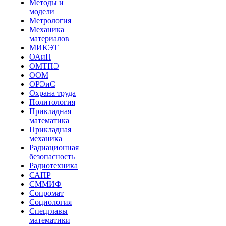
Методы и
модели
Метрология
Механика
материалов
МИКЭТ
ОАиП
ОМТПЭ
ООМ
ОРЭиС
Охрана труда
Политология
Прикладная
математика
Прикладная
механика
Радиационная
безопасность
Радиотехника
САПР
СММИФ
Сопромат
Социология
Спецглавы
математики