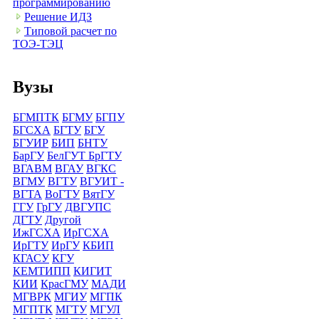
программированию
Решение ИДЗ
Типовой расчет по
ТОЭ-ТЭЦ
Вузы
БГМПТК
БГМУ
БГПУ
БГСХА
БГТУ
БГУ
БГУИР
БИП
БНТУ
БарГУ
БелГУТ
БрГТУ
ВГАВМ
ВГАУ
ВГКС
ВГМУ
ВГТУ
ВГУИТ -
ВГТА
ВоГТУ
ВятГУ
ГГУ
ГрГУ
ДВГУПС
ДГТУ
Другой
ИжГСХА
ИрГСХА
ИрГТУ
ИрГУ
КБИП
КГАСУ
КГУ
КЕМТИПП
КИГИТ
КИИ
КрасГМУ
МАДИ
МГВРК
МГИУ
МГПК
МГПТК
МГТУ
МГУЛ