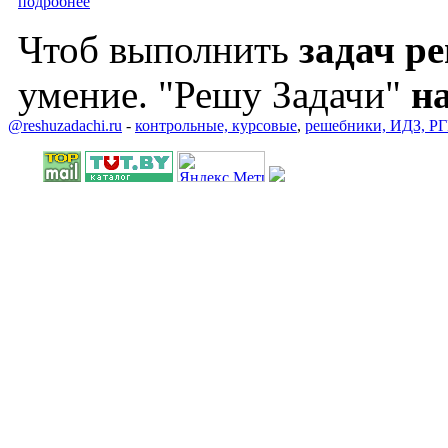
подробнее
Чтоб выполнить
задач р
умение. "Решу Задачи"
на
@reshuzadachi.ru
-
контрольные,
курсовые
,
решебники,
ИДЗ,
РГ